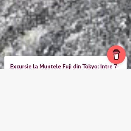
Excursie la Muntele Fuji din Tokyo: între 7-
Eleven și nori încăpățânați