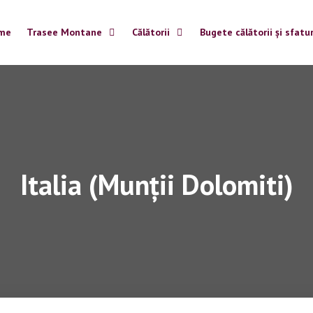
me
Trasee Montane
Călătorii
Bugete călătorii și sfatur
Italia (Munții Dolomiti)