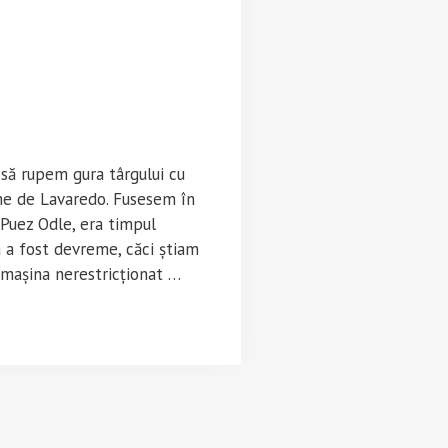
 să rupem gura târgului cu
me de Lavaredo. Fusesem în
 Puez Odle, era timpul
a a fost devreme, căci știam
mașina nerestricționat …
eu
tan
miti
a)