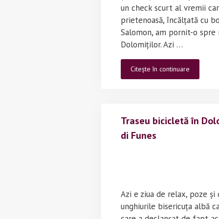
un check scurt al vremii ca
prietenoasă, încălțată cu bo
Salomon, am pornit-o spre 
Dolomiților. Azi …
Traseu
Citește în continuare
montan
în
Dolomiti
(Italia)
Traseu bicicletă în Dolo
–
Sasso
di Funes
Lungo,
Sasso
Piato
Azi e ziua de relax, poze și
unghiurile bisericuța albă c
care a declanșat de fapt ac