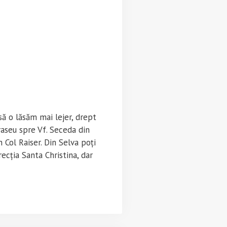
să o lăsăm mai lejer, drept
aseu spre Vf. Seceda din
 Col Raiser. Din Selva poți
recția Santa Christina, dar
eu
tan
miti