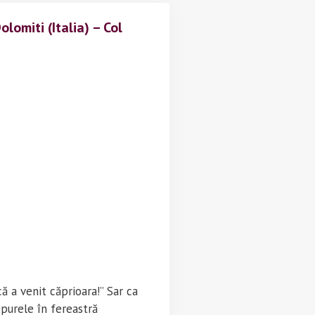
a)
lomiti (Italia) – Col
eda
ă a venit căprioara!” Sar ca
epurele în fereastră