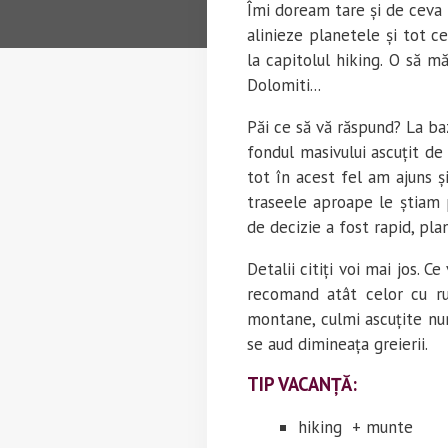
Îmi doream tare și de ceva t
alinieze planetele și tot c
la capitolul hiking. O să m
Dolomiti...
Păi ce să vă răspund? La ba
fondul masivului ascuțit de
tot în acest fel am ajuns ș
traseele aproape le știam p
de decizie a fost rapid, pla
Detalii citiți voi mai jos. 
recomand atât celor cu ruc
montane, culmi ascuțite num
se aud dimineața greierii.
TIP VACANȚĂ:
hiking + munte