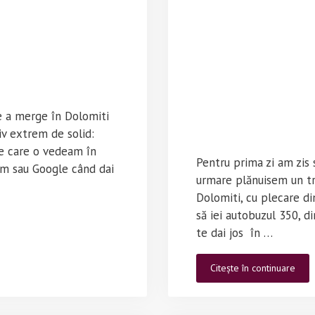
e a merge în Dolomiti
iv extrem de solid:
pe care o vedeam în
Pentru prima zi am zis 
am sau Google când dai
urmare plănuisem un tr
Dolomiti, cu plecare din
să iei autobuzul 350, di
te dai jos în …
Tras
Citește în continuare
mon
în
Dolo