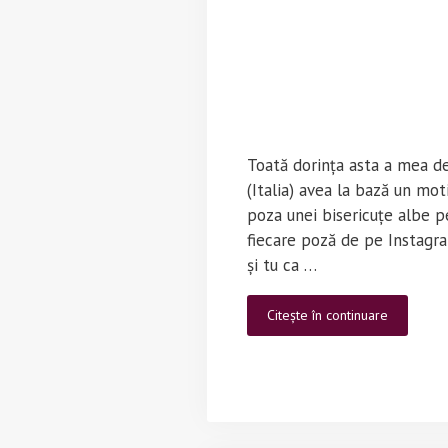
Toată dorința asta a mea d
(Italia) avea la bază un mot
poza unei bisericuțe albe 
fiecare poză de pe Instagr
și tu ca …
Munții
Citește în continuare
Dolomiti
–
Italia