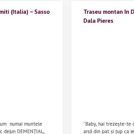
(Itali
ti (Italia) – Sasso
Traseu montan în Do
–
Sec
Dala Pieres
, cum numai muntele
“Baby, hai trezește-te c
mic dejun DEMENȚIAL,
arsă din pat și țup ca i