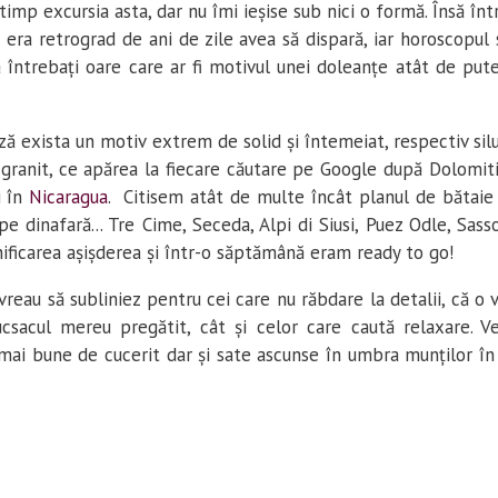
imp excursia asta, dar nu îmi ieșise sub nici o formă. Însă într
e era retrograd de ani de zile avea să dispară, iar horoscopul 
ă întrebați oare care ar fi motivul unei doleanțe atât de pu
ză exista un motiv extrem de solid și întemeiat, respectiv silu
 granit, ce apărea la fiecare căutare pe Google după Dolomiti. 
i în
Nicaragua
. Citisem atât de multe încât planul de bătaie e
e dinafară... Tre Cime, Seceda, Alpi di Siusi, Puez Odle, Sasso
nificarea așișderea și într-o săptămână eram ready to go!
Ce vreau să subliniez pentru cei care nu răbdare la detalii, că o
sacul mereu pregătit, cât și celor care caută relaxare. V
ai bune de cucerit dar și sate ascunse în umbra munților în 