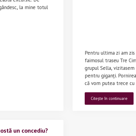
gândesc, la mine totul
Pentru ultima zi am zis
faimosul traseu Tre Ci
grupul Sella, vizitasem
pentru giganți. Pornire
că vom putea trece cu 
Tras
Citește în continuare
mon
în
Dolo
(Itali
 costă un concediu?
–