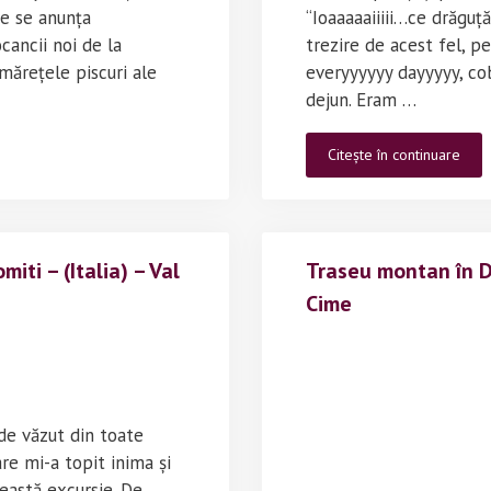
re se anunța
“Ioaaaaaiiiii…ce drăgu
cancii noi de la
trezire de acest fel, p
mărețele piscuri ale
everyyyyyy dayyyyy, co
dejun. Eram …
Tras
Citește în continuare
mon
în
Dolo
(Itali
miti – (Italia) – Val
Traseu montan în Do
–
Col
Cime
Dala
Pier
 de văzut din toate
are mi-a topit inima și
eastă excursie. De