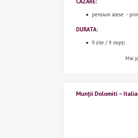
CAZARE:
pensiuni alese - pr
DURATA:
9 zile / 9 nopți
Mai jo
Munții Dolomiti – Italia