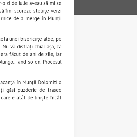
-o zi de iulie aveau să mi se
să îmi scoreze steluțe verzi
ternice de a merge în Munții
eta unei bisericuțe albe, pe
Nu vă distrați chiar așa, că
ra făcut de ani de zile, iar
lungo... and so on. Procesul
 vacanță în Munții Dolomiti o
eți găsi puzderie de trasee
care e atât de liniște încât