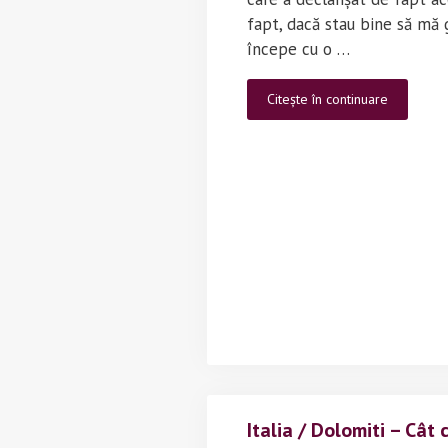
fapt, dacă stau bine să mă 
începe cu o …
Traseu
Citește în continuare
bicicletă
în
Dolomiti
–
(Italia)
–
Val
di
Funes
Italia / Dolomiti – Cât