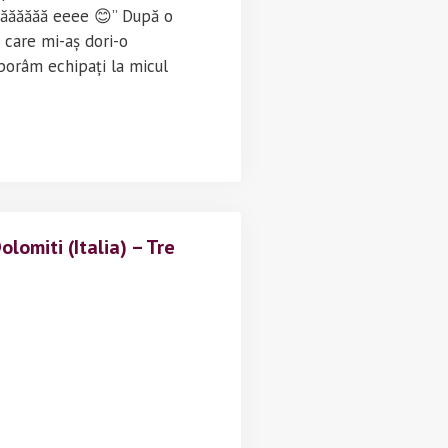
țăăăăăăă eeee 😊” După o
e care mi-aș dori-o
borâm echipați la micul
eu
tan
miti
a)
lomiti (Italia) – Tre
es