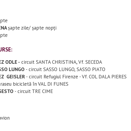
apte
DENA
șapte zile/ șapte nopți
apte
URSE:
Z ODLE -
circuit SANTA CHRISTINA, Vf. SECEDA
SSO LUNGO
- circuit SASSO LUNGO, SASSO PIATO
EZ GEISLER
- circuit Refugiul Firenze - Vf. COL DALA PIERES
traseu bicicletă în VAL DI FUNES
 SESTO
- circuit TRE CIME
avion