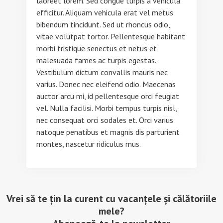
laoreet lorem. Sed congue turpis a vehicula
efficitur. Aliquam vehicula erat vel metus
bibendum tincidunt. Sed ut rhoncus odio,
vitae volutpat tortor. Pellentesque habitant
morbi tristique senectus et netus et
malesuada fames ac turpis egestas.
Vestibulum dictum convallis mauris nec
varius. Donec nec eleifend odio. Maecenas
auctor arcu mi, id pellentesque orci feugiat
vel. Nulla facilisi. Morbi tempus turpis nisl,
nec consequat orci sodales et. Orci varius
natoque penatibus et magnis dis parturient
montes, nascetur ridiculus mus.
Vrei să te țin la curent cu vacanțele și călătoriile
mele?