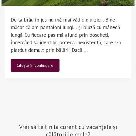
De la brâu în jos nu mă mai văd din urzici…Bine
măcar că am pantaloni lungi… și bluză cu mânecă
lungă. Cu fiecare pas mă afund prin boscheți,
încercând să identific poteca inexistentă, care s-a
pierdut demult prin bălării. Dacă …
Traseu
Citește în continuare
Creasta
Oslea
din
Pasul
Jiu
Cerna
Vrei să te țin la curent cu vacanțele și
călătoriile mele?