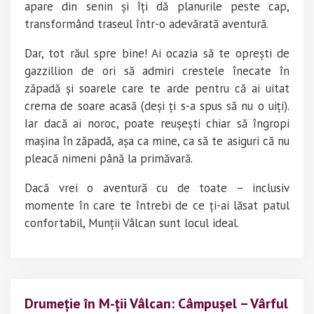
apare din senin și îți dă planurile peste cap,
transformând traseul într-o adevărată aventură.
Dar, tot răul spre bine! Ai ocazia să te oprești de
gazzillion de ori să admiri crestele înecate în
zăpadă și soarele care te arde pentru că ai uitat
crema de soare acasă (deși ți s-a spus să nu o uiți).
Iar dacă ai noroc, poate reușești chiar să îngropi
mașina în zăpadă, așa ca mine, ca să te asiguri că nu
pleacă nimeni până la primăvară.
Dacă vrei o aventură cu de toate – inclusiv
momente în care te întrebi de ce ți-ai lăsat patul
confortabil, Munții Vâlcan sunt locul ideal​.
Drumeție în M-ții Vâlcan: Câmpușel – Vârful