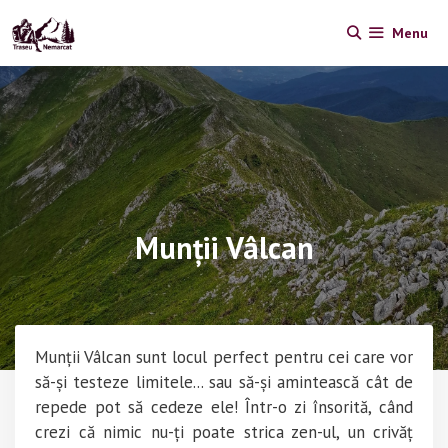
Skip
Menu
to
content
Munții Vâlcan
Munții Vâlcan sunt locul perfect pentru cei care vor
să-și testeze limitele... sau să-și amintească cât de
repede pot să cedeze ele! Într-o zi însorită, când
crezi că nimic nu-ți poate strica zen-ul, un crivăț