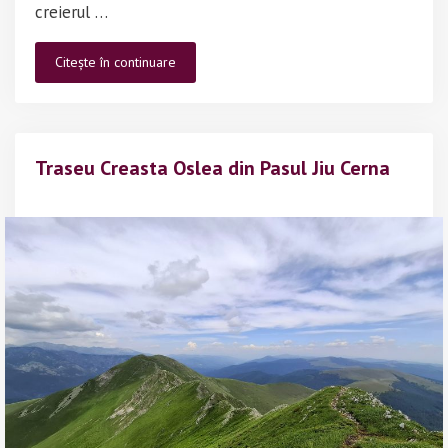
creierul …
Drumeție
Citește în continuare
în
M-
ții
Vâlcan:
Traseu Creasta Oslea din Pasul Jiu Cerna
Câmpușel
–
Vârful
Oslea