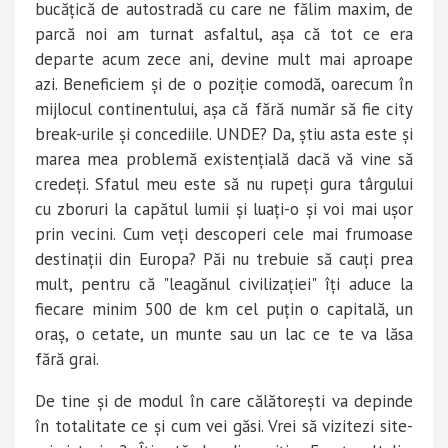
bucățică de autostradă cu care ne fălim maxim, de
parcă noi am turnat asfaltul, așa că tot ce era
departe acum zece ani, devine mult mai aproape
azi. Beneficiem și de o poziție comodă, oarecum în
mijlocul continentului, așa că fără număr să fie city
break-urile și concediile. UNDE? Da, știu asta este și
marea mea problemă existențială dacă vă vine să
credeți. Sfatul meu este să nu rupeți gura târgului
cu zboruri la capătul lumii și luați-o și voi mai ușor
prin vecini. Cum veți descoperi cele mai frumoase
destinații din Europa? Păi nu trebuie să cauți prea
mult, pentru că "leagănul civilizației" îți aduce la
fiecare minim 500 de km cel puțin o capitală, un
oraș, o cetate, un munte sau un lac ce te va lăsa
fără grai.
De tine și de modul în care călătorești va depinde
în totalitate ce și cum vei găsi. Vrei să vizitezi site-