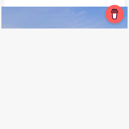
Recunosc că n-am avut nici o tragere de inimă
vreodată spre Istanbul. Nici nu mi-a fost cândva pe
vreo listă scurtă sau extinsă de obiective turistice.
Nici nu îmi imaginam ce ai putea să faci în Istanbul.
Aș...