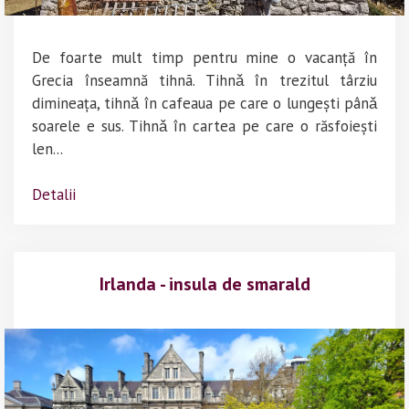
De foarte mult timp pentru mine o vacanță în
Grecia înseamnă tihnã. Tihnǎ în trezitul târziu
dimineața, tihnǎ în cafeaua pe care o lungești pânǎ
soarele e sus. Tihnǎ în cartea pe care o răsfoiești
len...
Detalii
Irlanda - insula de smarald