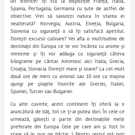
uri istorice? Îți stă la dispoziție Franța, Italia,
Spania, Portugalia, Germania cu sute de astfel de
obiective. Vrei să savurezi natura în starea ei
nealterată? Norvegia, Austria, Elveția, Bulgaria,
Slovenia cu siguranță o să îți satisfacă apetitul.
Dorești excursii culinare? Vei afla o multitudine de
destinații din Europa ce te vor încânta cu arome și
miresme și îți vor adăuga cu siguranță câteva
kilograme pe cântar. Amintesc aici Italia, Grecia,
Croația, Slovacia. Dorești mare și soare? La cel mult
două ore de mers cu avionul sau 10 ore cu mașina
ajungi pe plajele însorite ale Greciei, Italiei,
Spaniei, Turciei sau Bulgariei.
Cu alte cuvinte, acest continent îți oferă la o
aruncătură de băț, tot ce ți-ai putea dori. În cele ce
urmează, găsești o parte din destinațiile mele
preferate din Europa. Cele pe care am și fost în
stare să le pun pe hârtie :) Pentru restul mă poți