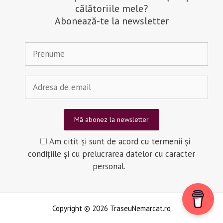
călătoriile mele?
complet
Abonează-te la newsletter
al
satelor
din
Balagne
Am citit și sunt de acord cu termenii și
condițiile și cu prelucrarea datelor cu caracter
personal.
Copyright © 2026 TraseuNemarcat.ro