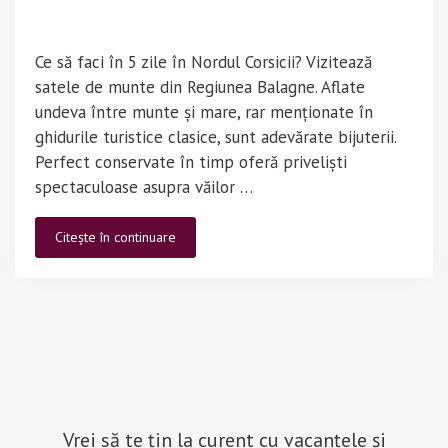
Ce să faci în 5 zile în Nordul Corsicii? Vizitează
satele de munte din Regiunea Balagne. Aflate
undeva între munte și mare, rar menționate în
ghidurile turistice clasice, sunt adevărate bijuterii.
Perfect conservate în timp oferă priveliști
spectaculoase asupra văilor …
Ce
Citește în continuare
să
faci
în
5
zile
în
Nordul
Corsicii
–
Vrei să te țin la curent cu vacanțele și
ghidul