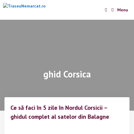
Skip
Menu
to
content
ghid Corsica
Ce să faci în 5 zile în Nordul Corsicii –
ghidul complet al satelor din Balagne