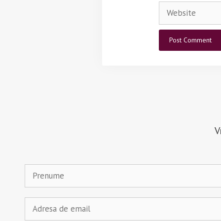
Website
V