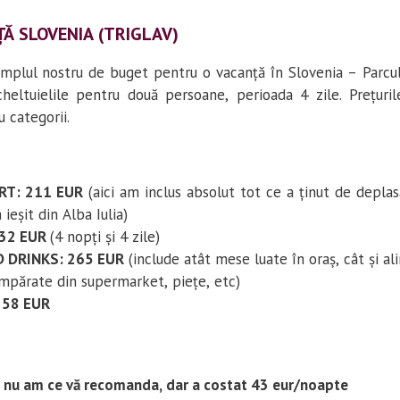
Ă SLOVENIA (TRIGLAV)
emplul nostru de buget pentru o vacanță în Slovenia – Parcul 
heltuielile pentru două persoane, perioada 4 zile. Prețuri
u categorii.
T: 211 EUR
(aici am inclus absolut tot ce a ținut de depla
ieșit din Alba Iulia)
232 EUR
(4 nopți și 4 zile)
 DRINKS: 265 EUR
(include atât mese luate în oraș, cât și a
mpărate din supermarket, piețe, etc)
 58 EUR
u am ce vă recomanda, dar a costat 43 eur/noapte