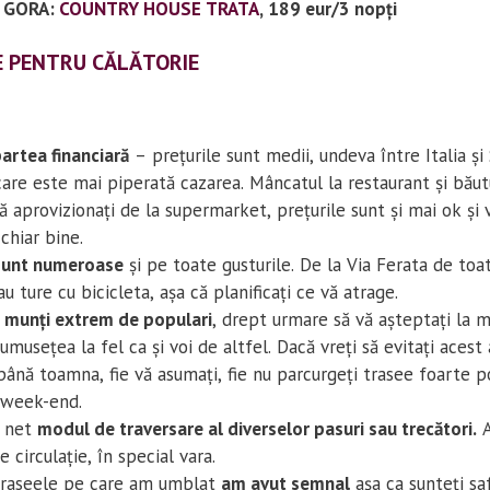
 GORA:
COUNTRY HOUSE TRATA
, 189 eur/3 nopți
E PENTRU CĂLĂTORIE
artea financiară
– prețurile sunt medii, undeva între Italia și 
care este mai piperată cazarea. Mâncatul la restaurant și băut
ă aprovizionați de la supermarket, prețurile sunt și mai ok și 
chiar bine.
sunt numeroase
și pe toate gusturile. De la Via Ferata de toat
au ture cu bicicleta, așa că planificați ce vă atrage.
e munți extrem de populari
, drept urmare să vă așteptați la 
umusețea la fel ca și voi de altfel. Dacă vreți să evitați acest 
până toamna, fie vă asumați, fie nu parcurgeți trasee foarte p
 week-end.
e net
modul de traversare al diverselor pasuri sau trecători.
A
de circulație, în special vara.
traseele pe care am umblat
am avut semnal
așa ca sunteți sa