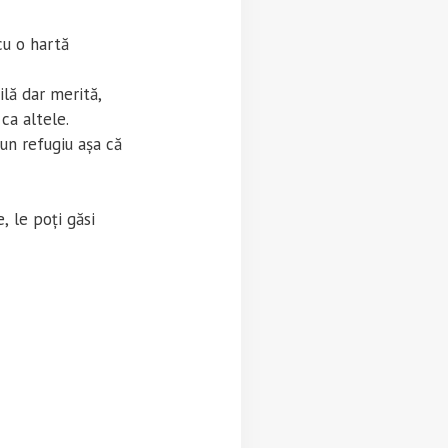
cu o hartă
lă dar merită,
ca altele.
un refugiu așa că
, le poți găsi