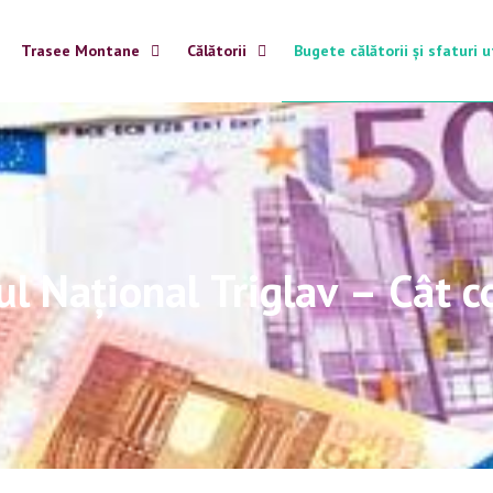
Trasee Montane
Călătorii
Bugete călătorii și sfaturi u
ul Național Triglav – Cât c