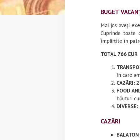
BUGET VACANȚ
Mai jos aveți ex
Cuprinde toate c
împărțite în patr
TOTAL 766 EUR
TRANSPOR
în care am 
CAZĂRI: 
FOOD AND
băuturi cu
DIVERSE:
CAZĂRI
BALATON n