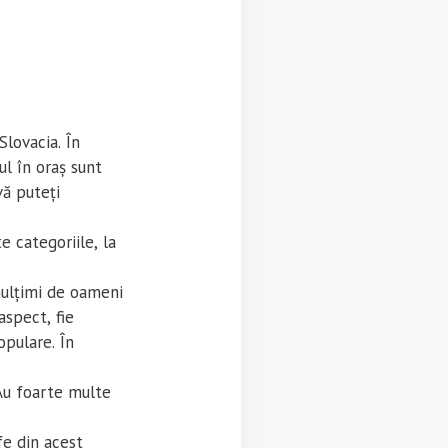
Slovacia. În
ul în oraș sunt
vă puteți
e categoriile, la
mulțimi de oameni
aspect, fie
opulare. În
u foarte multe
fe din acest