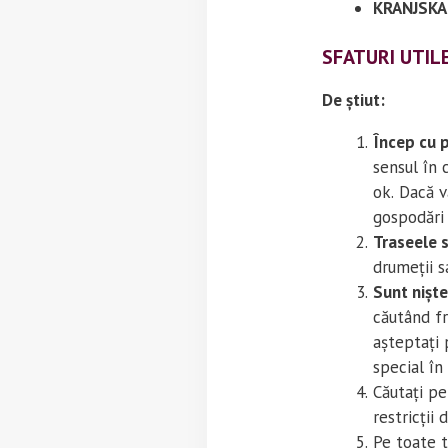
KRANJSKA
SFATURI UTIL
De știut:
Încep cu p
sensul în 
ok. Dacă v
gospodări 
Traseele 
drumeții s
Sunt nișt
căutând fr
așteptați 
special în
Căutați p
restricții 
Pe toate 