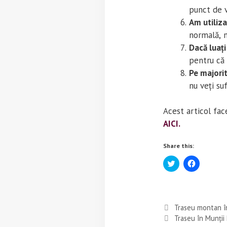
punct de 
Am utiliza
normală, m
Dacă luați
pentru că 
Pe majorit
nu veți su
Acest articol face
AICI.
Share this:
C
C
l
l
i
i
c
c
k
k
t
t
o
o
Traseu montan în
s
s
h
h
Traseu în Munții
a
a