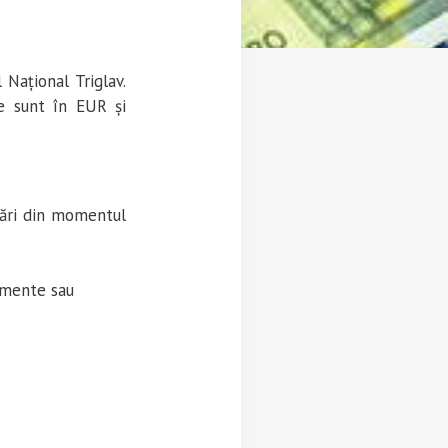
Național Triglav.
le sunt în EUR și
sări din momentul
limente sau