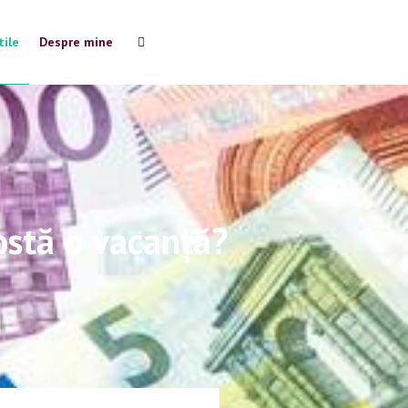
tile
Despre mine
ostă o vacanță?