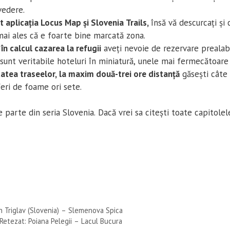
vedere.
t aplicația Locus Map și Slovenia Trails,
însă vă descurcați și 
ai ales că e foarte bine marcată zona.
 în calcul cazarea la refugii
aveți nevoie de rezervare prealabi
sunt veritabile hoteluri în miniatură, unele mai fermecătoare 
atea traseelor, la maxim două-trei ore distanță
găsești câte 
feri de foame ori sete.
 parte din seria Slovenia. Dacă vrei sa citești toate capitolele
 Triglav (Slovenia) – Slemenova Spica
 Retezat: Poiana Pelegii – Lacul Bucura