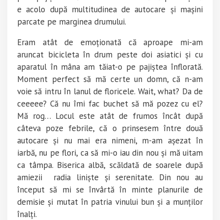
e acolo după multitudinea de autocare și mașini
parcate pe marginea drumului.
Eram atât de emoționată că aproape mi-am
aruncat bicicleta în drum peste doi asiatici și cu
aparatul în mâna am tăiat-o pe pajiștea înflorată.
Moment perfect să mă certe un domn, că n-am
voie să intru în lanul de floricele. Wait, what? Da de
ceeeee? Că nu îmi fac buchet să mă pozez cu el?
Mă rog… Locul este atât de frumos încât după
câteva poze febrile, că o prinsesem între două
autocare și nu mai era nimeni, m-am așezat în
iarbă, nu pe flori, ca să mi-o iau din nou și mă uitam
ca tâmpa. Biserica albă, scăldată de soarele după
amiezii radia liniște și serenitate. Din nou au
început să mi se învârtă în minte planurile de
demisie și mutat în patria vinului bun și a munților
înalți.