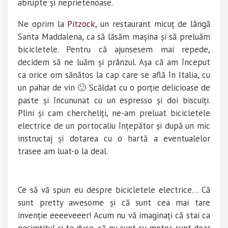
abrupte și neprietenoase.
Ne oprim la
Pitzock,
un restaurant micuț de lângă
Santa Maddalena, ca să lăsăm mașina și să preluăm
bicicletele. Pentru că ajunsesem mai repede,
decidem să ne luăm și prânzul. Așa că am început
ca orice om sănătos la cap care se află în Italia, cu
un pahar de vin 🙂 Scăldat cu o porție delicioase de
paste și încununat cu un espresso și doi biscuiți.
Plini și cam chercheliți, ne-am preluat bicicletele
electrice de un portocaliu înțepător și după un mic
instructaj și dotarea cu o hartă a eventualelor
trasee am luat-o la deal.
Ce să vă spun eu despre bicicletele electrice… Că
sunt pretty awesome și că sunt cea mai tare
invenție eeeeveeer! Acum nu vă imaginați că stai ca