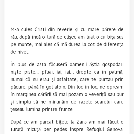
M-a cules Cristi din reverie și cu mare părere de
rău, după încă o tură de clișee am luat-o cu bița sus
pe munte, mai ales că mă durea la cot de diferența
de nivel.
În plus de asta făcuseră oamenii ăștia gospodari
niște piste… pfuai, iai, iai… drepte ca în palmă,
numai că nu erau și asfaltate, care te purtau prin
pădure, până în gol alpin. Din loc în loc, ne opream
în marginea cărării să mai pozăm o veveriță sau pur
și simplu să ne minunăm de razele soarelui care
țeseau lumina printre frunze.
După ce am parcat bițele la Zans am mai făcut o
turuță micuță per pedes înspre Refugiul Genova.