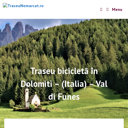
Skip
Menu
to
content
Traseu bicicletă în
Dolomiti – (Italia) – Val
di Funes