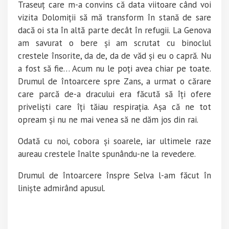
Traseuț care m-a convins că data viitoare când voi
vizita Dolomiții să mă transform în stană de sare
dacă oi sta în altă parte decât în refugii. La Genova
am savurat o bere și am scrutat cu binoclul
crestele însorite, da de, da de văd și eu o capră. Nu
a fost să fie… Acum nu le poți avea chiar pe toate.
Drumul de întoarcere spre Zans, a urmat o cărare
care parcă de-a dracului era făcută să îți ofere
priveliști care îți tăiau respirația. Așa că ne tot
opream și nu ne mai venea să ne dăm jos din rai.
Odată cu noi, cobora și soarele, iar ultimele raze
aureau crestele înalte spunându-ne la revedere.
Drumul de întoarcere înspre Selva l-am făcut în
liniște admirând apusul.