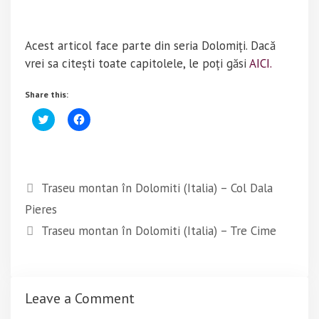
Acest articol face parte din seria Dolomiți. Dacă
vrei sa citești toate capitolele, le poți găsi
AICI.
Share this:
C
C
l
l
i
i
c
c
k
k
t
t
o
o
s
s
Traseu montan în Dolomiti (Italia) – Col Dala
h
h
a
a
Pieres
r
r
e
e
o
o
Traseu montan în Dolomiti (Italia) – Tre Cime
n
n
T
F
w
a
i
c
t
e
t
b
e
o
Leave a Comment
r
o
(
k