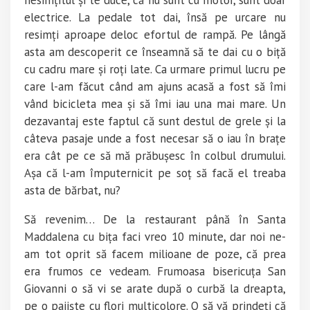
nesimțitul și te duce, că nu sunt cu motor, sunt doar
electrice. La pedale tot dai, însă pe urcare nu
resimți aproape deloc efortul de rampă. Pe lângă
asta am descoperit ce înseamnă să te dai cu o biță
cu cadru mare și roți late. Ca urmare primul lucru pe
care l-am făcut când am ajuns acasă a fost să îmi
vând bicicleta mea și să îmi iau una mai mare. Un
dezavantaj este faptul că sunt destul de grele și la
câteva pasaje unde a fost necesar să o iau în brațe
era cât pe ce să mă prăbușesc în colbul drumului.
Așa că l-am împuternicit pe soț să facă el treaba
asta de bărbat, nu?
Să revenim… De la restaurant până în Santa
Maddalena cu bița faci vreo 10 minute, dar noi ne-
am tot oprit să facem milioane de poze, că prea
era frumos ce vedeam. Frumoasa bisericuța San
Giovanni o să vi se arate după o curbă la dreapta,
pe o pajiște cu flori multicolore. O să vă prindeți că