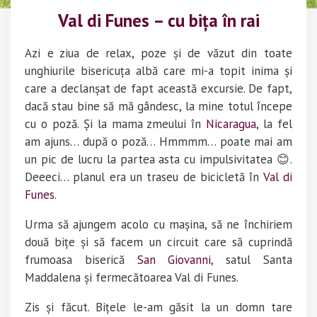
Val di Funes – cu bița în rai
Azi e ziua de relax, poze și de văzut din toate
unghiurile bisericuța albă care mi-a topit inima și
care a declanșat de fapt această excursie. De fapt,
dacă stau bine să mă gândesc, la mine totul începe
cu o poză. Și la mama zmeului în
Nicaragua
, la fel
am ajuns… după o poză… Hmmmm… poate mai am
un pic de lucru la partea asta cu impulsivitatea 😊.
Deeeci… planul era un traseu de bicicletă în
Val di
Funes
.
Urma să ajungem acolo cu mașina, să ne închiriem
două bițe și să facem un circuit care să cuprindă
frumoasa biserică
San Giovanni
, satul Santa
Maddalena și fermecătoarea Val di Funes.
Zis și făcut. Bițele le-am găsit la un domn tare