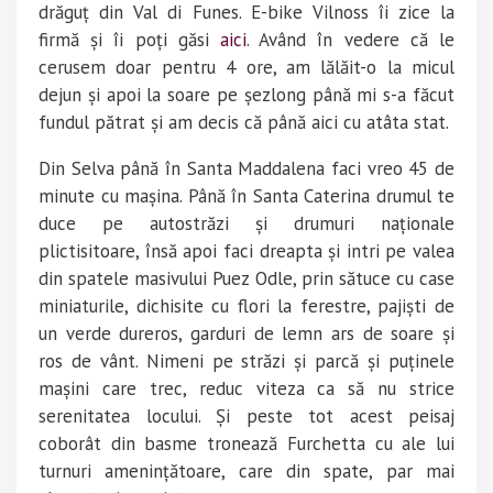
drăguț din Val di Funes. E-bike Vilnoss îi zice la
firmă și îi poți găsi
aici
. Având în vedere că le
cerusem doar pentru 4 ore, am lălăit-o la micul
dejun și apoi la soare pe șezlong până mi s-a făcut
fundul pătrat și am decis că până aici cu atâta stat.
Din Selva până în Santa Maddalena faci vreo 45 de
minute cu mașina. Până în Santa Caterina drumul te
duce pe autostrăzi și drumuri naționale
plictisitoare, însă apoi faci dreapta și intri pe valea
din spatele masivului Puez Odle, prin sătuce cu case
miniaturile, dichisite cu flori la ferestre, pajiști de
un verde dureros, garduri de lemn ars de soare și
ros de vânt. Nimeni pe străzi și parcă și puținele
mașini care trec, reduc viteza ca să nu strice
serenitatea locului. Și peste tot acest peisaj
coborât din basme tronează Furchetta cu ale lui
turnuri amenințătoare, care din spate, par mai