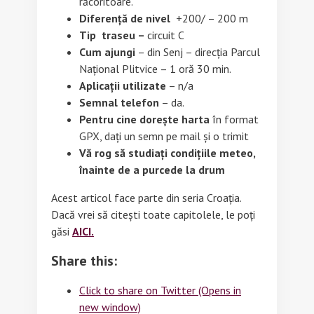
răcoritoare.
Diferență de nivel
+200/ – 200 m
Tip traseu –
circuit C
Cum ajungi
– din Senj – direcția Parcul
Național Plitvice – 1 oră 30 min.
Aplicații utilizate
– n/a
Semnal telefon
– da.
Pentru cine dorește harta
în format
GPX, dați un semn pe mail și o trimit
Vă rog să studiați condițiile meteo,
înainte de a purcede la drum
Acest articol face parte din seria Croația.
Dacă vrei să citești toate capitolele, le poți
găsi
AICI.
Share this:
Click to share on Twitter (Opens in
new window)