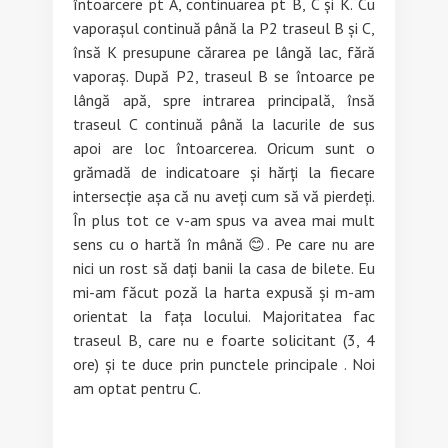
întoarcere pt A, continuarea pt B, C și K. Cu
vaporașul continuă până la P2 traseul B și C,
însă K presupune cărarea pe lângă lac, fără
vaporaș. După P2, traseul B se întoarce pe
lângă apă, spre intrarea principală, însă
traseul C continuă până la lacurile de sus
apoi are loc întoarcerea. Oricum sunt o
grămadă de indicatoare și hărți la fiecare
intersecție așa că nu aveți cum să vă pierdeți.
În plus tot ce v-am spus va avea mai mult
sens cu o hartă în mână 😊. Pe care nu are
nici un rost să dați banii la casa de bilete. Eu
mi-am făcut poză la harta expusă și m-am
orientat la fața locului. Majoritatea fac
traseul B, care nu e foarte solicitant (3, 4
ore) și te duce prin punctele principale . Noi
am optat pentru C.