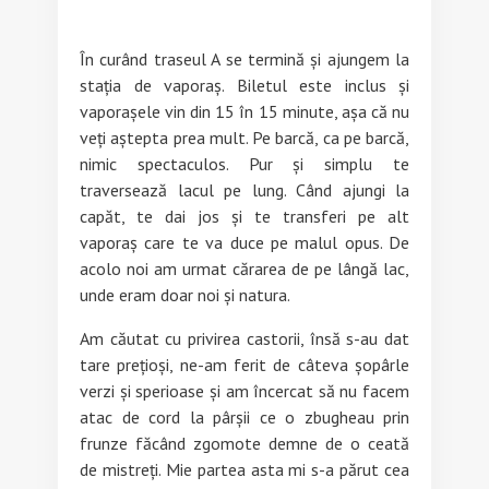
În curând traseul A se termină și ajungem la
stația de vaporaș. Biletul este inclus și
vaporașele vin din 15 în 15 minute, așa că nu
veți aștepta prea mult. Pe barcă, ca pe barcă,
nimic spectaculos. Pur și simplu te
traversează lacul pe lung. Când ajungi la
capăt, te dai jos și te transferi pe alt
vaporaș care te va duce pe malul opus. De
acolo noi am urmat cărarea de pe lângă lac,
unde eram doar noi și natura.
Am căutat cu privirea castorii, însă s-au dat
tare prețioși, ne-am ferit de câteva șopârle
verzi și sperioase și am încercat să nu facem
atac de cord la pârșii ce o zbugheau prin
frunze făcând zgomote demne de o ceată
de mistreți. Mie partea asta mi s-a părut cea