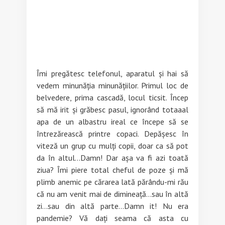
Îmi pregătesc telefonul, aparatul și hai să
vedem minunăția minunățiilor. Primul loc de
belvedere, prima cascadă, locul ticsit. Încep
să mă irit și grăbesc pasul, ignorând totaaal
apa de un albastru ireal ce începe să se
întrezărească printre copaci. Depășesc în
viteză un grup cu mulți copii, doar ca să pot
da în altul…Damn! Dar așa va fi azi toată
ziua? Îmi piere total cheful de poze și mă
plimb anemic pe cărarea lată părându-mi rău
că nu am venit mai de dimineață…sau în altă
zi…sau din altă parte…Damn it! Nu era
pandemie? Vă dați seama că asta cu