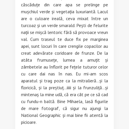
căscăduțe din care apa se prelinge pe
mușchiul verde și vegetația luxuriantă. Lacul
are o culoare ireală, ceva mixat între un
turcoaz și un verde smarald. Pești de felurite
nații se mișcă lentoric fără să provoace vreun
val. Cum traseul te duce fix pe marginea
apei, sunt locuri în care crengile copacilor au
creat adevărate coridoare de frunze. De la
atâta frumusețe, lumea a amuțit și
zâmbetele au înflorit pe fețele tuturor celor
cu care dai nas în nas. Eu mi-am scos
aparatul și trag poze ca la mitralieră…și la
floricică, și la preștiuț…iiiii și la frunzuliță…și
mintenaș la mine udă, că era cât pe ce să cad
cu fundu-n baltă. Bine Mihaela, lasă figurile
de mare fotograf, că sigur nu ajungi la
National Geographic și mai bine fii atentă la
picioare.