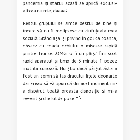
pandemia și statul acasă se aplică exclusiv
altora nu mie, daaaa?
Restul grupului se simte destul de bine și
încerc să nu îi molipsesc cu ciufuțeala mea
socială. Stând așa și privind în gol ca toanta,
observ cu coada ochiului o mișcare rapidă
printre frunze…OMG, o fi un pârș? Îmi scot
rapid aparatul și timp de 5 minute îi pozez
mutrița curioasă. Nu știu dacă pârșul ăsta a
fost un semn să las dracului fițele deoparte
dar vreau să vă spun că din acel moment mi-
a dispărut toată proasta dispoziție și mi-a
revenit și cheful de poze 🙂