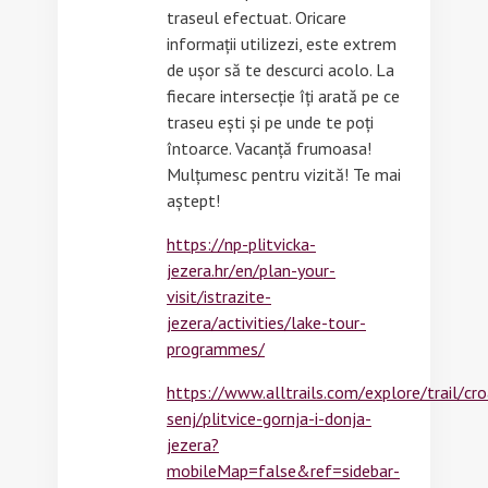
traseul efectuat. Oricare
informații utilizezi, este extrem
de ușor să te descurci acolo. La
fiecare intersecție îți arată pe ce
traseu ești și pe unde te poți
întoarce. Vacanță frumoasa!
Mulțumesc pentru vizită! Te mai
aștept!
https://np-plitvicka-
jezera.hr/en/plan-your-
visit/istrazite-
jezera/activities/lake-tour-
programmes/
https://www.alltrails.com/explore/trail/croa
senj/plitvice-gornja-i-donja-
jezera?
mobileMap=false&ref=sidebar-