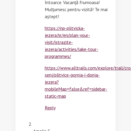
întoarce. Vacanță frumoasa!
Mulțumesc pentru vizită! Te mai
aștept!
https://np-plitvicka-
jezera.hr/en/plan-your-
visit/istrazite-
jezera/activities/lake-tour-
programmes/
https://www.alltrails.com/explore/trail/croa
senj/plitvice-gornja-i-donja-
jezera?
mobileMap=false&ref=sidebar-
static-map
Reply
Amalia S