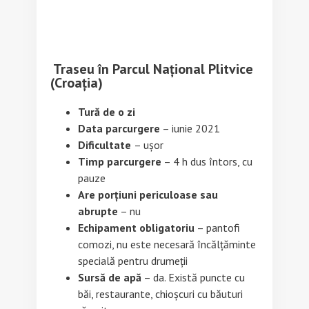
Traseu în Parcul Național Plitvice
(Croația)
Tură de o zi
Data parcurgere
– iunie 2021
Dificultate
– ușor
Timp parcurgere
– 4 h dus întors, cu
pauze
Are porțiuni periculoase sau
abrupte
– nu
Echipament obligatoriu
– pantofi
comozi, nu este necesară încălțăminte
specială pentru drumeții
Sursă de apă
– da. Există puncte cu
băi, restaurante, chioșcuri cu băuturi