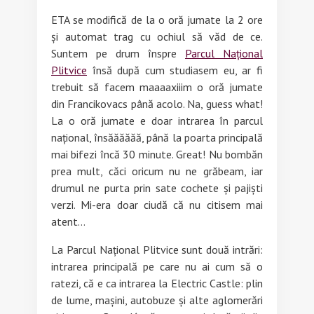
ETA se modifică de la o oră jumate la 2 ore
și automat trag cu ochiul să văd de ce.
Suntem pe drum înspre
Parcul Național
Plitvice
însă după cum studiasem eu, ar fi
trebuit să facem maaaaxiiim o oră jumate
din Francikovacs până acolo. Na, guess what!
La o oră jumate e doar intrarea în parcul
național, însăăăăăă, până la poarta principală
mai bifezi încă 30 minute. Great! Nu bombăn
prea mult, căci oricum nu ne grăbeam, iar
drumul ne purta prin sate cochete și pajiști
verzi. Mi-era doar ciudă că nu citisem mai
atent…
La Parcul Național Plitvice sunt două intrări:
intrarea principală pe care nu ai cum să o
ratezi, că e ca intrarea la Electric Castle: plin
de lume, mașini, autobuze și alte aglomerări