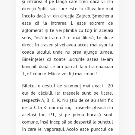
și intrarea B pe lângă care treci dacă vii din
direcția Split, sau care este la câțiva km mai
încolo dacă vii din direcția Zagreb. Șmecheria
este că la intrarea 1 este extrem de
aglomerat și te vei plimba cu toți în același
sens, însă intrarea 2 e mai liberă, te duce
direct în traseu și vei avea acces mai ușor la
coada lacului, unde nu prea ajunge lumea.
Bineînțeles că toate lucrurile astea le-am
bunghit după ce am parcat la intrareaaaaaa
1, of course. Măcar voi fiți mai smart!
Biletul e destul de scumpuț mai exact 20
eur de căciulă, iar traseele sunt pe litere,
respectiv A, B, C, K. Nu știu de ce au sărit fix
de la C la K, dar mă rog. Traseele pleacă din
același loc, P1, și pe prima bucată sunt
comune, însă încep să se despartă la punctul
în care iei vaporașul. Acolo este punctul de