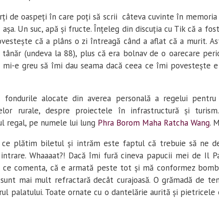
rți de oaspeți în care poți să scrii câteva cuvinte în memoria r
așa. Un suc, apă și fructe. Înțeleg din discuția cu Tik că a fos
ovestește că a plâns o zi întreagă când a aflat că a murit. Ast
r tânăr (undeva la 88), plus că era bolnav de o oarecare per
 și mi-e greu să îmi dau seama dacă ceea ce îmi povestește e 
 fondurile alocate din averea personală a regelui pentru 
lor rurale, despre proiectele în infrastructură și turism
l regal, pe numele lui lung
Phra Borom Maha Ratcha Wang
. 
 ce plătim biletul și intrăm este faptul că trebuie să ne d
 intrare. Whaaaat?! Dacă îmi fură cineva papucii mei de Il P
 ce comenta, că e armată peste tot și mă conformez bombă
 sunt mai mult refractară decât curajoasă. O grămadă de te
ul palatului. Toate ornate cu o dantelărie aurită și pietricele 