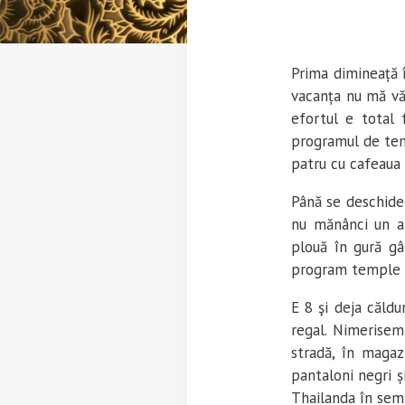
Prima dimineață 
vacanța nu mă vă
efortul e total 
programul de temp
patru cu cafeaua 
Până se deschide 
nu mănânci un a
plouă în gură gâ
program temple ș
E 8 şi deja căldu
regal. Nimerisem
stradă, în magaz
pantaloni negri ș
Thailanda în sem