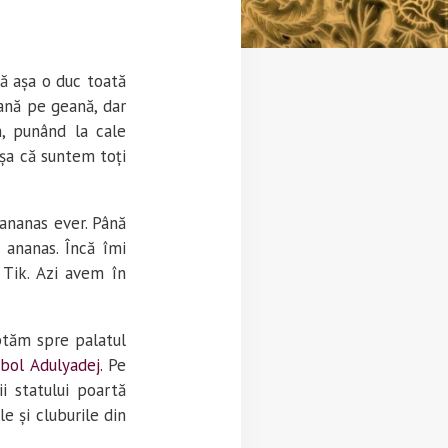
ă așa o duc toată
ană pe geană, dar
n, punând la cale
așa că suntem toți
 ananas ever. Până
ananas. Încă îmi
 Tik. Azi avem în
eptăm spre palatul
bol Adulyadej.
Pe
i statului poartă
e și cluburile din