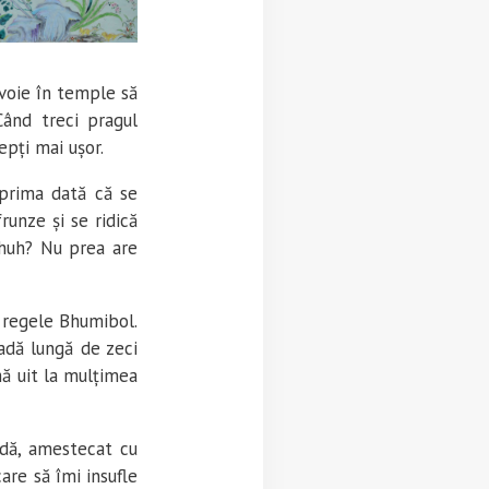
 voie în temple să
Când treci pragul
epți mai ușor.
 prima dată că se
runze și se ridică
, huh? Nu prea are
t regele Bhumibol.
adă lungă de zeci
mă uit la mulțimea
udă, amestecat cu
are să îmi insufle