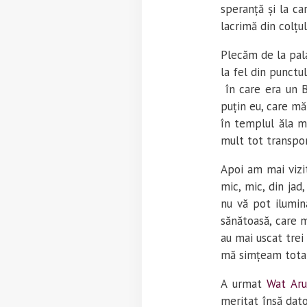
speranță și la ca
lacrimă din colțu
Plecăm de la pala
la fel din punct
în care era un Bu
puțin eu, care m
în templul ăla mi
mult tot transpor
Apoi am mai viz
mic, mic, din jad
nu vă pot ilumina
sănătoasă, care m
au mai uscat trei
mă simțeam total
A urmat
Wat Ar
meritat însă dato