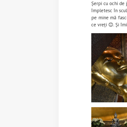
Șerpi cu ochi de j
împletesc în scul
pe mine mă fascin
ce vreți 😊. Și îm