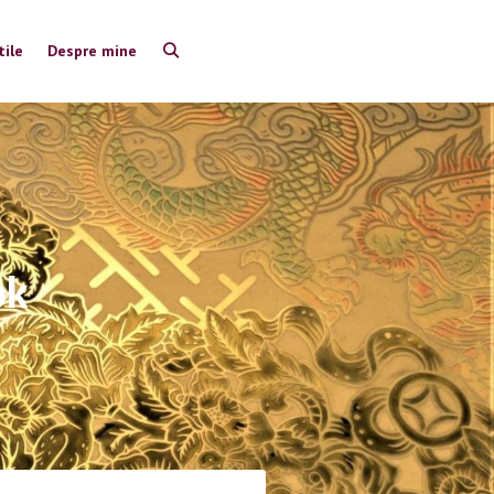
tile
Despre mine
ok