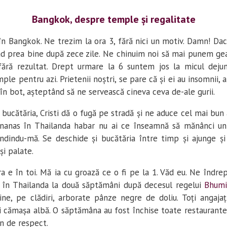
Bangkok, despre temple și regalitate
în Bangkok. Ne trezim la ora 3, fără nici un motiv. Damn! Dac
d prea bine după zece zile. Ne chinuim noi să mai punem ge
fără rezultat. Drept urmare la 6 suntem jos la micul deju
le pentru azi. Prietenii noștri, se pare că și ei au insomnii, 
în bot, așteptând să ne servească cineva ceva de-ale gurii.
bucătăria, Cristi dă o fugă pe stradă și ne aduce cel mai bun
nanas în Thailanda habar nu ai ce înseamnă să mănânci un 
ndindu-mă. Se deschide și bucătăria între timp și ajunge și
i palate.
ra e în toi. Mă ia cu groază ce o fi pe la 1. Văd eu. Ne îndr
 în Thailanda la două săptămâni după decesul regelui
Bhumi
ine, pe clădiri, arborate pânze negre de doliu. Toți angajați
i cămașa albă. O săptămâna au fost închise toate restaurantel
n de respect.