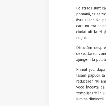
Pe stradă sunt că
pomană, ca să zic 
ăsta al lor. Ne p
care nu era chia
ciudat uit la el
noștri.
Discutăm despre
dezvoltarea zone
ajungem la palatu
Primul șoc, după
lăsăm papucii la
reducere? Nu am
voce înceată, că
templișoare în jur
lumina dimineții.