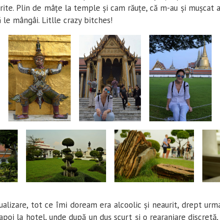
urite. Plin de mâțe la temple și cam răuțe, că m-au și mușcat af
 le mângâi. Litlle crazy bitches!
ualizare, tot ce îmi doream era alcoolic și neaurit, drept ur
apoi la hotel, unde după un duș scurt și o rearanjare discret