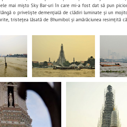
cele mai mișto Sky Bar-uri în care mi-a fost dat să pun picio
i lângă o priveliște demențială de clădiri luminate și un mojit
urite, tristețea lăsată de Bhumibol și amărăciunea resimțită că