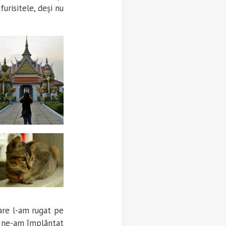
urisitele, deși nu
mare l-am rugat pe
ă, ne-am împlântat