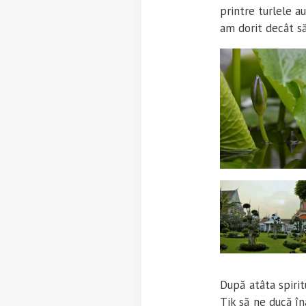
printre turlele a
am dorit decât să
După atâta spirit
Tik să ne ducă în