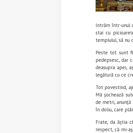
Intrăm într-unul 
stai cu picioare
templului, să nu c
Peste tot sunt f
pedepsesc, dar ci
deasupra apei, aș
legătură cu ce c
Tot povestind, aj
Mă șochează sute
de metri, anunță 
în doliu, care pl
Frate, da ăștia 
respect, că mi-aș