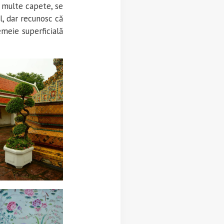
și multe capete, se
l, dar recunosc că
emeie superficială