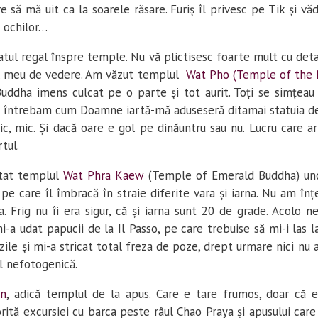
re să mă uit ca la soarele răsare. Furiș îl privesc pe Tik și vă
l ochilor…
tul regal înspre temple. Nu vă plictisesc foarte mult cu detal
ul meu de vedere. Am văzut templul
Wat Pho (Temple of the 
ddha imens culcat pe o parte și tot aurit. Toți se simțeau s
ă întrebam cum Doamne iartă-mă aduseseră ditamai statuia de
c, mic. Și dacă oare e gol pe dinăuntru sau nu. Lucru care a
tul.
itat templul
Wat Phra Kaew
(Temple of Emerald Buddha) un
, pe care îl îmbracă în straie diferite vara și iarna. Nu am înț
. Frig nu îi era sigur, că și iarna sunt 20 de grade. Acolo n
i-a udat papucii de la Il Passo, pe care trebuise să mi-i las la
 zile și mi-a stricat total freza de poze, drept urmare nici nu
 nefotogenică.
un
, adică templul de la apus. Care e tare frumos, doar că e
rită excursiei cu barca peste râul Chao Praya și apusului car