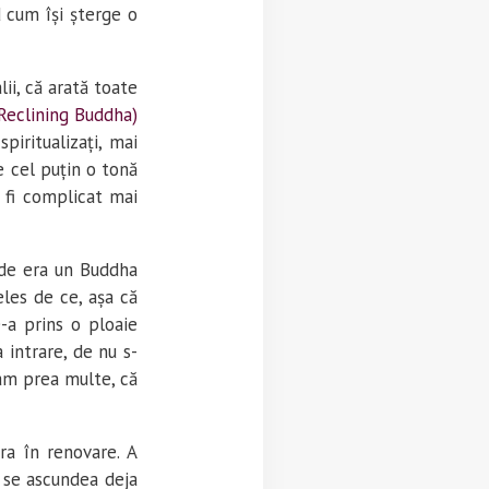
d cum își șterge o
ii, că arată toate
Reclining Buddha)
piritualizați, mai
 cel puțin o tonă
r fi complicat mai
de era un Buddha
eles de ce, așa că
e-a prins o ploaie
 intrare, de nu s-
 am prea multe, că
ra în renovare. A
e se ascundea deja