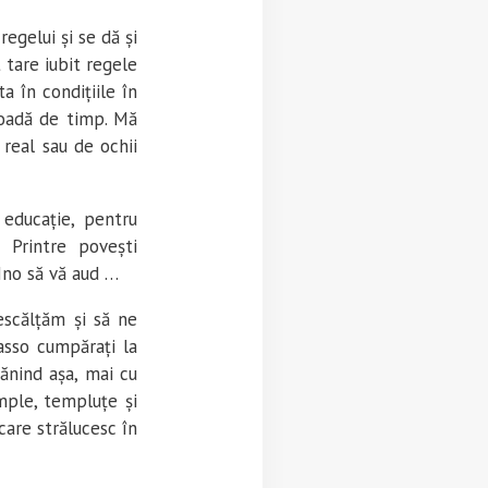
egelui și se dă și
t tare iubit regele
a în condițiile în
ioadă de timp. Mă
real sau de ochii
educație, pentru
. Printre povești
Mno să vă aud …
escălțăm și să ne
asso cumpărați la
nind așa, mai cu
mple, templuțe și
care strălucesc în