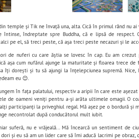
din temple și Tik ne învață una, alta. Cică în primul rând nu ai
le întinse, îndreptate spre Buddha, că e lipsă de respect. 
alci pe el, să treci peste, că așa treci peste necazuri și le acc
lori de nuferi cu care ăștia se lovesc în cap. Eu am crezut
că așa cum nufărul ajunge la maturitate și floarea trece de f
a îți dorești și tu să ajungi la înțelepciunea supremă. Nice
redeam eu 😊.
ungem în fața palatului, respectiv a aripii în care este așeza
le de oameni veniți pentru a-și arăta ultimele omagii. O co
alți participanți la priveghiul regal. Mă așez pe o bordură și 
ânge necontrolat după conducătorul mult iubit.
chiar suferă, nu e vrăjeală… Mă încearcă un sentiment de ci
 dori și eu să am un lider care să îmi aducă lacrimi pe obraz, c