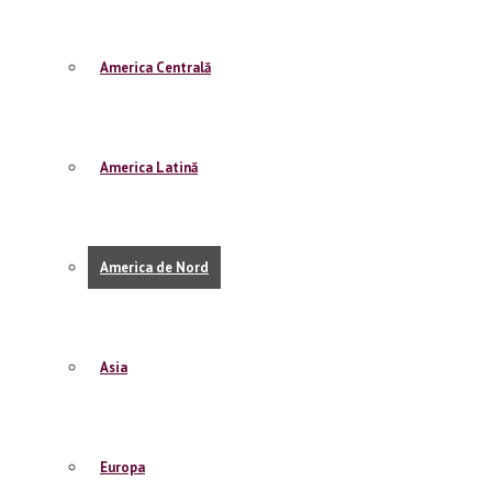
America Centrală
America Latină
America de Nord
Traseul are vreo 3 vârfuri false. Adică ai senzați
primele două vârfuri false au o priveliște mult
acolo înainte de summit. Noi eram atât de înc
când am început coborârea. Pe vârf nu ai prive
Asia
am găsit un bolopietroi unde ne-am așezat să s
Coborârea e mai frumoasă decât urcarea. Cărarea 
brodite de mușchi verde.
Europa