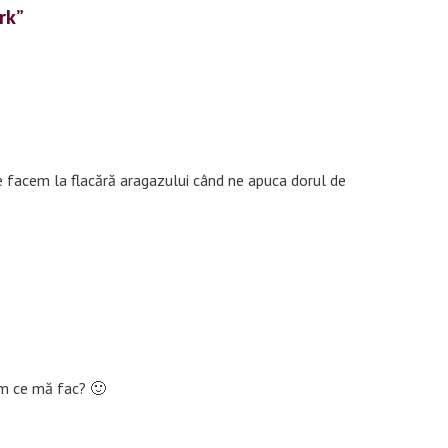
rk”
i le facem la flacără aragazului când ne apuca dorul de
um ce mă fac? 🙂