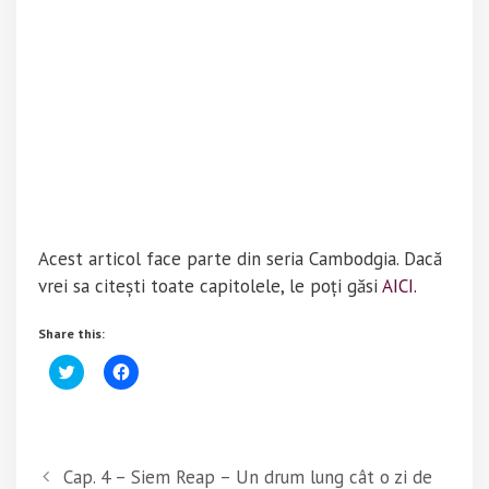
Acest articol face parte din seria Cambodgia. Dacă
vrei sa citești toate capitolele, le poți găsi
AICI.
Share this:
C
C
l
l
i
i
c
c
k
k
t
t
o
o
s
s
Cap. 4 – Siem Reap – Un drum lung cât o zi de
h
h