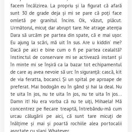
facem încălzirea. La propriu și la figurat că afară
sunt 30 de grade deja și mi se pare că poți face
omletă pe granitul încins. Ok, văzut, plăcut.
Următorul, micuț dar abrupt tare. Ne atrage atenția
Dara să urcăm pe partea din spate, că e mai ușor.
Eu ajung la scări, mă uit în sus. Are u kiddin‘ me?
Dacă pe aici e bine cum o fi pe partea cealaltă?
Instinctul de conservare mi se activează instant și
în minte mi se înșiră ca la bazar tot echipamentul
de care aș avea nevoie să urc în siguranță: cască, kit
de via feratta, bocanci. Și un spital pe aproape de
preferat. Mai bodogăn eu în gând și hai la deal. Nu
te uita în jos, nu te uita în jos, nu te uita în jos…
Damn it! Nu era vorba că nu te uiți, Mihaela! Mă
concentrez pe fiecare treaptă, întrebându-mă cum
urcau călugării pe aici, că sunt tare micuți de
înălțime și mai și poartă rochiile alea portocalii
asortate cu șlapi. Whatever…