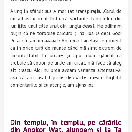
Ajung în sfârșit sus. A meritat transpirația…Cerul de
un albastru ireal îmbracă vârfurile templelor din
jur, ițite unul câte unul din jungla deasă. Ne odihnim
puțin că ne toropise căldură și hai jos. O dear God!
Pe acolo am urcaaaaat? Am exact același sentiment
ca în orice tură de munte când mă simt extrem de
inconfortabil la urcare și apoi doar gândul că
trebuie să cobor pe unde am urcat, mă face să aleg
alt traseu. Aici nu prea aveam varianta alternativă,
așa că am lăsat figurile deoparte, mi-am înghițit
comentariile și cu atenție, am ajuns jos.
Din templu, în templu, pe cărările
din Angkor Wat, ajungem și la
Ta