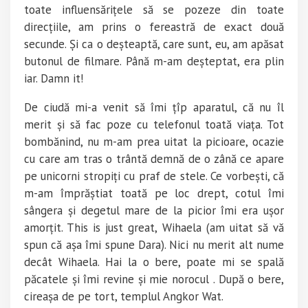
toate influensărițele să se pozeze din toate
direcțiile, am prins o fereastră de exact două
secunde. Și ca o deșteaptă, care sunt, eu, am apăsat
butonul de filmare. Până m-am deșteptat, era plin
iar. Damn it!
De ciudă mi-a venit să îmi țîp aparatul, că nu îl
merit și să fac poze cu telefonul toată viața. Tot
bombănind, nu m-am prea uitat la picioare, ocazie
cu care am tras o trântă demnă de o zână ce apare
pe unicorni stropiți cu praf de stele. Ce vorbești, că
m-am împrăștiat toată pe loc drept, cotul îmi
sângera și degetul mare de la picior îmi era ușor
amorțit. This is just great, Wihaela (am uitat să vă
spun că așa îmi spune Dara). Nici nu merit alt nume
decât Wihaela. Hai la o bere, poate mi se spală
păcatele și îmi revine și mie norocul . După o bere,
cireașa de pe tort, templul Angkor Wat.