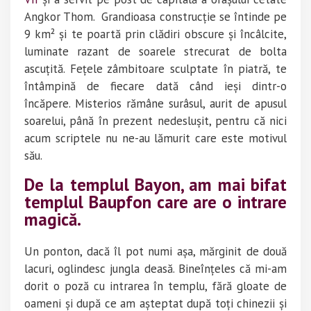
Angkor Thom. Grandioasa construcție se întinde pe
9 km² și te poartă prin clădiri obscure și încâlcite,
luminate razant de soarele strecurat de bolta
ascuțită. Fețele zâmbitoare sculptate în piatră, te
întâmpină de fiecare dată când ieși dintr-o
încăpere. Misterios rămâne surâsul, aurit de apusul
soarelui, până în prezent nedeslușit, pentru că nici
acum scriptele nu ne-au lămurit care este motivul
său.
De la templul Bayon, am mai bifat
templul Baupfon care are o intrare
magică.
Un ponton, dacă îl pot numi așa, mărginit de două
lacuri, oglindesc jungla deasă. Bineînțeles că mi-am
dorit o poză cu intrarea în templu, fără gloate de
oameni și după ce am așteptat după toți chinezii și