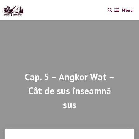
Skip
Menu
to
content
Cap. 5 – Angkor Wat –
Cât de sus înseamnă
sus