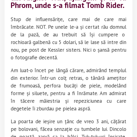
Phrom
, unde s-a filmat Tomb Rider.
Stup de influensărițe, care mai de care mai
îmbrăcate. NOT. Pe unele le-a și certat rău domnul
de la pază, de au trebuit să își cumpere o
rochioară galbenă cu 5 dolari, să le lase să intre din
nou, pe post de Kessler sisters. Nici o șansă pentru
o fotografie decentă.
Am luat-o încet pe lângă cărare, admirând templul
din exterior. Într-un colț retras, o tânără amețitor
de frumoasă, perfora bucăți de piele, modelând
forme și siluete, pentru a fi înrămate. Am admirat
în tăcere măiestria și repeziciunea cu care
degetele îi zburdau pe pielea aspră.
La poarta de ieșire un țânc de vreo 3 ani, cățărat
pe bolovani, făcea senzație cu tumbele lui. Dincolo
de poartă, zarvă ca la bâlci. Tuk-tuk-uri înșirate,