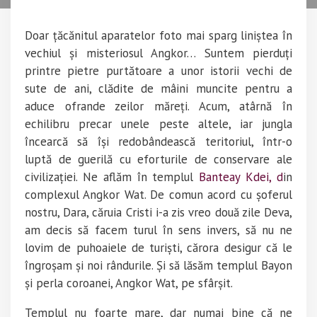
Doar țăcănitul aparatelor foto mai sparg liniștea în
vechiul și misteriosul Angkor… Suntem pierduți
printre pietre purtătoare a unor istorii vechi de
sute de ani, clădite de mâini muncite pentru a
aduce ofrande zeilor măreți. Acum, atârnă în
echilibru precar unele peste altele, iar jungla
încearcă să își redobândească teritoriul, într-o
luptă de guerilă cu eforturile de conservare ale
civilizației. Ne aflăm în templul
Banteay Kdei, d
in
complexul Angkor Wat. De comun acord cu șoferul
nostru, Dara, căruia Cristi i-a zis vreo două zile Deva,
am decis să facem turul în sens invers, să nu ne
lovim de puhoaiele de turiști, cărora desigur că le
îngroșam și noi rândurile. Și să lăsăm templul Bayon
și perla coroanei, Angkor Wat, pe sfârșit.
Templul nu foarte mare, dar numai bine că ne