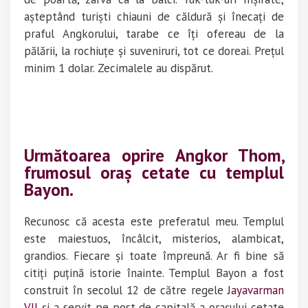
așteptând turiști chiauni de căldură și înecați de
praful Angkorului, tarabe ce îți ofereau de la
pălării, la rochiuțe și suveniruri, tot ce doreai. Prețul
minim 1 dolar. Zecimalele au dispărut.
Următoarea oprire
Angkor Thom,
frumosul oraș cetate cu templul
Bayon
.
Recunosc că acesta este preferatul meu. Templul
este maiestuos, încâlcit, misterios, alambicat,
grandios. Fiecare și toate împreună. Ar fi bine să
citiți puțină istorie înainte. Templul Bayon a fost
construit în secolul 12 de către regele
Jayavarman
VII
și a servit pe post de capitală a orașului cetate