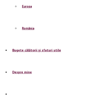
Europa
România
Bugete călătorii și sfaturi utile
Despre mine