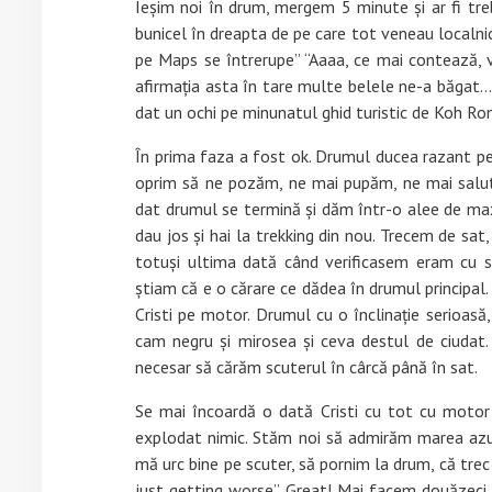
Ieșim noi în drum, mergem 5 minute și ar fi t
bunicel în dreapta de pe care tot veneau localnici
pe Maps se întrerupe” “Aaaa, ce mai contează, 
afirmația asta în tare multe belele ne-a băgat… 
dat un ochi pe minunatul ghid turistic de Koh R
În prima faza a fost ok. Drumul ducea razant pe
oprim să ne pozăm, ne mai pupăm, ne mai salut
dat drumul se termină și dăm într-o alee de ma
dau jos și hai la trekking din nou. Trecem de sa
totuși ultima dată când verificasem eram cu sc
știam că e o cărare ce dădea în drumul principal. Î
Cristi pe motor. Drumul cu o înclinație serioasă
cam negru și mirosea și ceva destul de ciudat
necesar să cărăm scuterul în cârcă până în sat.
Se mai încoardă o dată Cristi cu tot cu motor
explodat nimic. Stăm noi să admirăm marea azur
mă urc bine pe scuter, să pornim la drum, că trec p
just getting worse” Great! Mai facem douăzeci 