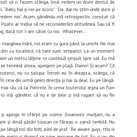
rebuit să o facem stânga, însă vedem un drum destul de
. “Baby, hai și noi pe acolo” “Da, dar nu știm unde duce și
vedem noi”. Acum, gândindu-mă retrospectiv, constat că
Poate ar trebui să ne reconsiderăm atitudinea. Sau să fi
ong, dacă tot l-am cărat cu noi…Whatever…
 marginea mării, noi eram cu gura până la urechi. Ne mai
ăm cu localnicii, că tare sunt simpatici. La un moment
xim un metru lățime ce continuă șerpuit spre sat. Eu mă
t, se termină aleea, ajungem pe plajă. Damn! Și acum? Că
uterul, nu cu șalupa. Întreb eu în dreapta, stânga, că
n cele din urmă ginim direcția și hai la deal. Eu pe lângă,
, mai rău ca la Pietrele. În urma scuterului ieșea un fum
. Io mă gândesc că nu e de bine și mă rugam să nu fie
 și ajunge în sfârșit pe culme. Doamnez’ mulțam, nu a
ie și două păsări toucan ce făceau o zarvă teribilă. Nu
e lângă noi doi briți, plini de praf “Be aware guys, this is
de metri și drumul se rupe aproape de tot. Eu o iau din