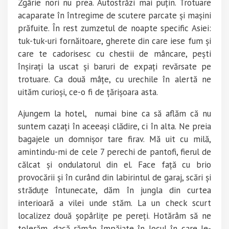
Zgârie nori nu prea. Autostrăzi mai puțin. Trotuare
acaparate în întregime de scutere parcate și mașini
prăfuite. În rest zumzetul de noapte specific Asiei:
tuk-tuk-uri fornăitoare, gherete din care iese fum și
care te cadorisesc cu chestii de mâncare, pești
înșirați la uscat și baruri de expați revărsate pe
trotuare. Ca două mâțe, cu urechile în alertă ne
uităm curioși, ce-o fi de țărișoara asta.
Ajungem la hotel, numai bine ca să aflăm că nu
suntem cazați în aceeași clădire, ci în alta. Ne preia
bagajele un domnișor tare firav. Mă uit cu milă,
amintindu-mi de cele 7 perechi de pantofi, fierul de
călcat și ondulatorul din el. Face față cu brio
provocării și în curând din labirintul de garaj, scări și
străduțe întunecate, dăm în jungla din curtea
interioară a vilei unde stăm. La un check scurt
localizez două șopârlițe pe pereți. Hotărâm să ne
tolerăm, dacă rămân împăiate în locul în care le-