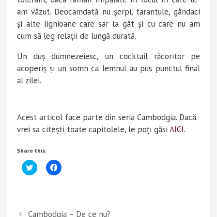
am văzut. Deocamdată nu șerpi, tarantule, gândaci
și alte lighioane care sar la gât și cu care nu am
cum să leg relații de lungă durată.
Un duș dumnezeiesc, un cocktail răcoritor pe
acoperiș și un somn ca lemnul au pus punctul final
al zilei.
Acest articol face parte din seria Cambodgia. Dacă
vrei sa citești toate capitolele, le poți găsi
AICI.
Share this:
C
C
l
l
i
i
c
c
k
k
t
t
o
o
s
s
Cambodgia – De ce nu?
h
h