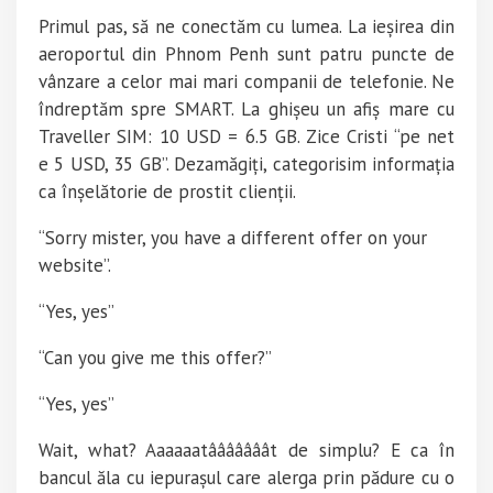
Primul pas, să ne conectăm cu lumea. La ieșirea din
aeroportul din Phnom Penh sunt patru puncte de
vânzare a celor mai mari companii de telefonie. Ne
îndreptăm spre SMART. La ghișeu un afiș mare cu
Traveller SIM: 10 USD = 6.5 GB. Zice Cristi “pe net
e 5 USD, 35 GB”. Dezamăgiți, categorisim informația
ca înșelătorie de prostit clienții.
“Sorry mister, you have a different offer on your
website”.
“Yes, yes”
“Can you give me this offer?”
“Yes, yes”
Wait, what? Aaaaaatââââââât de simplu? E ca în
bancul ăla cu iepurașul care alerga prin pădure cu o