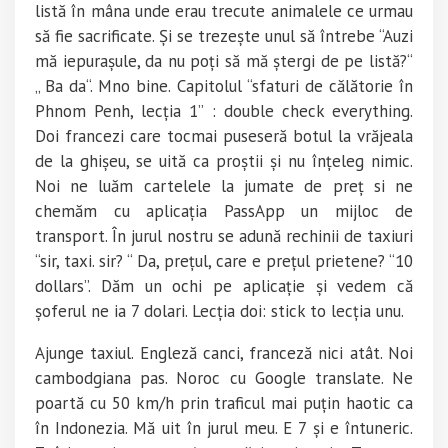
listă în mâna unde erau trecute animalele ce urmau
să fie sacrificate. Și se trezește unul să întrebe “Auzi
mă iepurașule, da nu poți să mă ștergi de pe listă?“
„ Ba da“. Mno bine. Capitolul “sfaturi de călătorie în
Phnom Penh, lecția 1” : double check everything.
Doi francezi care tocmai puseseră botul la vrăjeala
de la ghișeu, se uită ca proștii și nu înțeleg nimic.
Noi ne luăm cartelele la jumate de preț si ne
chemăm cu aplicația PassApp un mijloc de
transport. În jurul nostru se adună rechinii de taxiuri
“sir, taxi. sir? “ Da, prețul, care e prețul prietene? “10
dollars”. Dăm un ochi pe aplicație și vedem că
șoferul ne ia 7 dolari. Lecția doi: stick to lecția unu.
Ajunge taxiul. Engleză canci, franceză nici atât. Noi
cambodgiana pas. Noroc cu Google translate. Ne
poartă cu 50 km/h prin traficul mai puțin haotic ca
în Indonezia. Mă uit în jurul meu. E 7 și e întuneric.