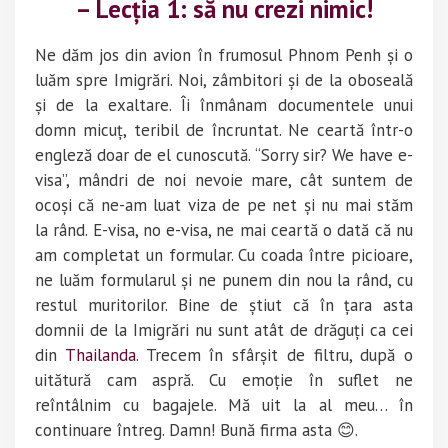
– Lecția 1: să nu crezi nimic!
Ne dăm jos din avion în frumosul Phnom Penh și o
luăm spre Imigrări. Noi, zâmbitori și de la oboseală
și de la exaltare. Îi înmânam documentele unui
domn micuț, teribil de încruntat. Ne ceartă într-o
engleză doar de el cunoscută. “Sorry sir? We have e-
visa”, mândri de noi nevoie mare, cât suntem de
ocoși că ne-am luat viza de pe net și nu mai stăm
la rând. E-visa, no e-visa, ne mai ceartă o dată că nu
am completat un formular. Cu coada între picioare,
ne luăm formularul și ne punem din nou la rând, cu
restul muritorilor. Bine de știut că în țara asta
domnii de la Imigrări nu sunt atât de drăguți ca cei
din
Thailanda
. Trecem în sfârșit de filtru, după o
uitătură cam aspră. Cu emoție în suflet ne
reîntâlnim cu bagajele. Mă uit la al meu… în
continuare întreg. Damn! Bună firma asta 😊.