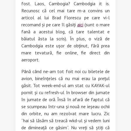
fost. Laos, Cambogia? Cambodgia it is.
Recunosc că cel mai tare m-a convins un
articol al lui Brad Florescu pe care vi-l
recomand și pe care îl găsiți
aici
(sunt o mare
fană a acestui blog, că tare talentat e
băiatul ăsta la scris). În plus, o viză de
Cambodgia este ușor de obținut, fără prea
mare tevatură, fie online, fie direct din
aeroport.
Până când ne-am tot foit noi cu biletele de
avion, bineînțeles că nu mai erau la prețul
găsit. Tot week-end-ul am stat cu KAYAK-ul
pornit și cu refresh-ul în browser din jumate
în jumate de oră. Însă în afară de faptul că
se scumpeau într-una și nouă ne ieșeau ochii
din orbite, nu am rezolvat mare lucru. Zic
“hai să lăsăm să treacă wkd-ul și vedem luni
de dimineață ce găsim“. Nu vreți să știți că