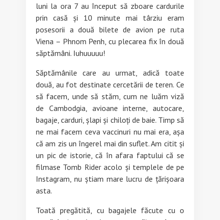
luni la ora 7 au început să zboare cardurile
prin casă și 10 minute mai târziu eram
posesorii a două bilete de avion pe ruta
Viena – Phnom Penh, cu plecarea fix în două
săptămâni. Iuhuuuuu!
Săptămânile care au urmat, adică toate
două, au fot destinate cercetării de teren. Ce
să facem, unde să stăm, cum ne luăm viză
de Cambodgia, avioane interne, autocare,
bagaje, carduri, șlapi și chiloți de baie. Timp să
ne mai facem ceva vaccinuri nu mai era, așa
că am zis un îngerel mai din suflet. Am citit și
un pic de istorie, că în afara faptului că se
filmase Tomb Rider acolo și templele de pe
Instagram, nu știam mare lucru de țărișoara
asta.
Toată pregătită, cu bagajele făcute cu o