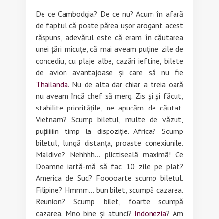
De ce Cambodgia? De ce nu? Acum în afară
de faptul că poate părea ușor arogant acest
răspuns, adevărul este că eram în căutarea
unei țări micuțe, că mai aveam puține zile de
concediu, cu plaje albe, cazări ieftine, bilete
de avion avantajoase și care să nu fie
Thailanda
. Nu de alta dar chiar a treia oară
nu aveam încă chef să merg. Zis și și făcut,
stabilite prioritățile, ne apucăm de căutat.
Vietnam? Scump biletul, multe de văzut,
puțiiiiiin timp la dispoziție. Africa? Scump
biletul, lungă distanța, proaste conexiunile.
Maldive? Nehhhh… plictiseală maximă! Ce
Doamne iartă-mă să fac 10 zile pe plat?
America de Sud? Fooooarte scump biletul.
Filipine? Hmmm… bun bilet, scumpă cazarea.
Reunion? Scump bilet, foarte scumpă
cazarea. Mno bine și atunci?
Indonezia
? Am