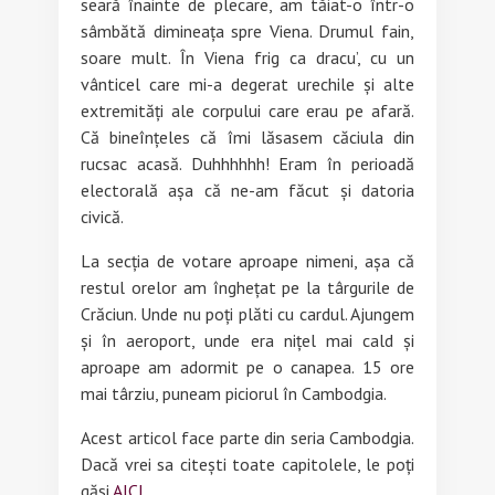
seară înainte de plecare, am tăiat-o într-o
sâmbătă dimineața spre Viena. Drumul fain,
soare mult. În Viena frig ca dracu’, cu un
vânticel care mi-a degerat urechile și alte
extremități ale corpului care erau pe afară.
Că bineînțeles că îmi lăsasem căciula din
rucsac acasă. Duhhhhhh! Eram în perioadă
electorală așa că ne-am făcut și datoria
civică.
La secția de votare aproape nimeni, așa că
restul orelor am înghețat pe la târgurile de
Crăciun. Unde nu poți plăti cu cardul. Ajungem
și în aeroport, unde era nițel mai cald și
aproape am adormit pe o canapea. 15 ore
mai târziu, puneam piciorul în Cambodgia.
Acest articol face parte din seria Cambodgia.
Dacă vrei sa citești toate capitolele, le poți
găsi
AICI.