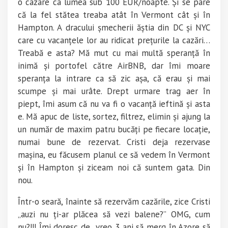
o cazare ca lumea sub 100 EUR/noapte. Și se pare
că la fel stătea treaba atât în Vermont cât și în
Hampton. A dracului șmecherii ăștia din DC și NYC
care cu vacanțele lor au ridicat prețurile la cazări…
Treabă e asta? Mă mut cu mai multă speranță în
inimă și portofel către AirBNB, dar îmi moare
speranța la intrare ca să zic așa, că erau și mai
scumpe și mai urâte. Drept urmare trag aer în
piept, îmi asum că nu va fi o vacanță ieftină și asta
e. Mă apuc de liste, sortez, filtrez, elimin și ajung la
un număr de maxim patru bucăți pe fiecare locație,
numai bune de rezervat. Cristi deja rezervase
mașina, eu făcusem planul ce să vedem în Vermont
și în Hampton și ziceam noi că suntem gata. Din
nou.
Într-o seară, înainte să rezervăm cazările, zice Cristi
„auzi nu ți-ar plăcea să vezi balene?” OMG, cum
nu?!!! Îmi doresc de vreo 3 ani să merg în Azore să