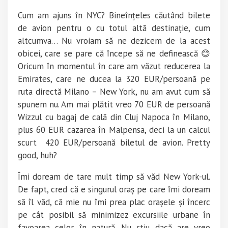
Cum am ajuns în NYC? Bineînțeles căutând bilete
de avion pentru o cu totul altă destinație, cum
altcumva… Nu vroiam să ne dezicem de la acest
obicei, care se pare că începe să ne definească 😊
Oricum în momentul în care am văzut reducerea la
Emirates, care ne ducea la 320 EUR/persoană pe
ruta directă Milano – New York, nu am avut cum să
spunem nu. Am mai plătit vreo 70 EUR de persoană
Wizzul cu bagaj de cală din Cluj Napoca în Milano,
plus 60 EUR cazarea în Malpensa, deci la un calcul
scurt 420 EUR/persoană biletul de avion. Pretty
good, huh?
Îmi doream de tare mult timp să văd New York-ul.
De fapt, cred că e singurul oraș pe care îmi doream
să îl văd, că mie nu îmi prea plac orașele și încerc
pe cât posibil să minimizez excursiile urbane în
favoarea celor în natură. Nu știu dacă are vreo