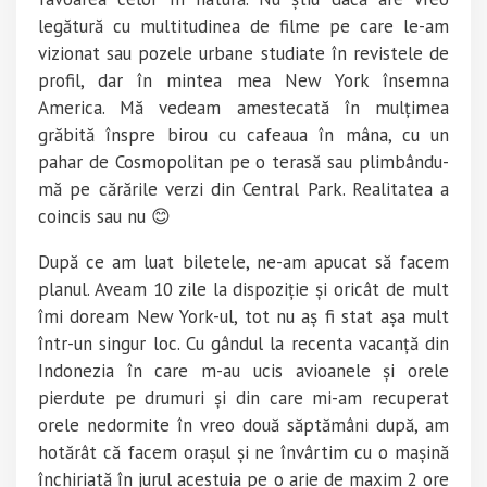
legătură cu multitudinea de filme pe care le-am
vizionat sau pozele urbane studiate în revistele de
profil, dar în mintea mea New York însemna
America. Mă vedeam amestecată în mulțimea
grăbită înspre birou cu cafeaua în mâna, cu un
pahar de Cosmopolitan pe o terasă sau plimbându-
mă pe cărările verzi din Central Park. Realitatea a
coincis sau nu 😊
După ce am luat biletele, ne-am apucat să facem
planul. Aveam 10 zile la dispoziție și oricât de mult
îmi doream New York-ul, tot nu aș fi stat așa mult
într-un singur loc. Cu gândul la recenta vacanță din
Indonezia în care m-au ucis avioanele și orele
pierdute pe drumuri și din care mi-am recuperat
orele nedormite în vreo două săptămâni după, am
hotărât că facem orașul și ne învârtim cu o mașină
închiriată în jurul acestuia pe o arie de maxim 2 ore