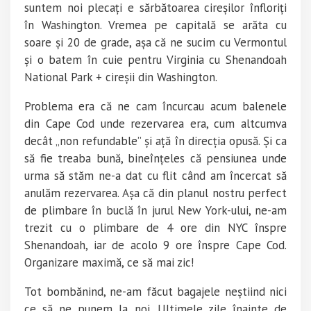
suntem noi plecați e sărbătoarea cireșilor înfloriți
în Washington. Vremea pe capitală se arăta cu
soare și 20 de grade, așa că ne sucim cu Vermontul
și o batem în cuie pentru Virginia cu Shenandoah
National Park + cireșii din Washington.
Problema era că ne cam încurcau acum balenele
din Cape Cod unde rezervarea era, cum altcumva
decât „non refundable” și ață în direcția opusă. Și ca
să fie treaba bună, bineînțeles că pensiunea unde
urma să stăm ne-a dat cu flit când am încercat să
anulăm rezervarea. Așa că din planul nostru perfect
de plimbare în buclă în jurul New York-ului, ne-am
trezit cu o plimbare de 4 ore din NYC înspre
Shenandoah, iar de acolo 9 ore înspre Cape Cod.
Organizare maximă, ce să mai zic!
Tot bombănind, ne-am făcut bagajele neștiind nici
ce să ne punem la noi. Ultimele zile înainte de