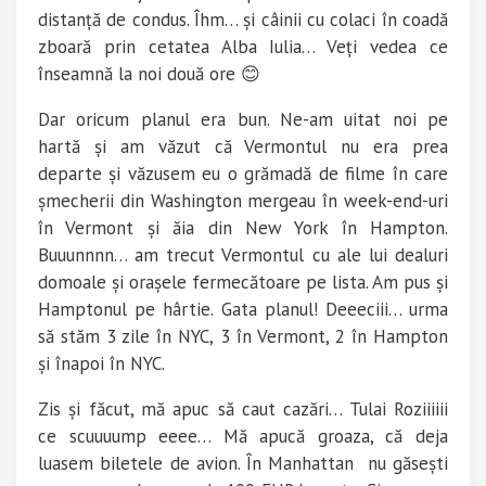
distanță de condus. Îhm… și câinii cu colaci în coadă
zboară prin cetatea Alba Iulia… Veți vedea ce
înseamnă la noi două ore 😊
Dar oricum planul era bun. Ne-am uitat noi pe
hartă și am văzut că Vermontul nu era prea
departe și văzusem eu o grămadă de filme în care
șmecherii din Washington mergeau în week-end-uri
în Vermont și ăia din New York în Hampton.
Buuunnnn… am trecut Vermontul cu ale lui dealuri
domoale și orașele fermecătoare pe lista. Am pus și
Hamptonul pe hârtie. Gata planul! Deeeciii… urma
să stăm 3 zile în NYC, 3 în Vermont, 2 în Hampton
și înapoi în NYC.
Zis și făcut, mă apuc să caut cazări… Tulai Roziiiiii
ce scuuuump eeee… Mă apucă groaza, că deja
luasem biletele de avion. În Manhattan nu găsești