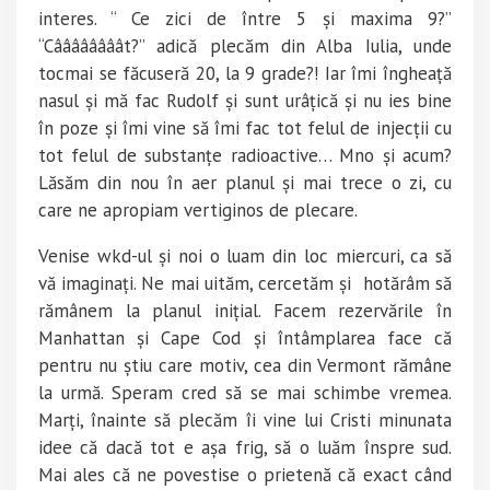
interes. “ Ce zici de între 5 și maxima 9?”
“Câââââââât?” adică plecăm din Alba Iulia, unde
tocmai se făcuseră 20, la 9 grade?! Iar îmi îngheață
nasul și mă fac Rudolf și sunt urâțică și nu ies bine
în poze și îmi vine să îmi fac tot felul de injecții cu
tot felul de substanțe radioactive… Mno și acum?
Lăsăm din nou în aer planul și mai trece o zi, cu
care ne apropiam vertiginos de plecare.
Venise wkd-ul și noi o luam din loc miercuri, ca să
vă imaginați. Ne mai uităm, cercetăm și hotărâm să
rămânem la planul inițial. Facem rezervările în
Manhattan și Cape Cod și întâmplarea face că
pentru nu știu care motiv, cea din Vermont rămâne
la urmă. Speram cred să se mai schimbe vremea.
Marți, înainte să plecăm îi vine lui Cristi minunata
idee că dacă tot e așa frig, să o luăm înspre sud.
Mai ales că ne povestise o prietenă că exact când