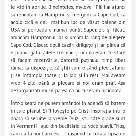
le văd în aprilie. Bineînțeles, mylove. “Păi hai atunci
să renunțăm la Hampton și mergem la Cape Cod, că
acolo cică e cel mai bun loc de văzut balene din
USA și perioada e numai bună”. Super, zis și făcut,
aruncăm Hamptonul jos și urcăm la rang de alegere
Cape Cod. Găsesc două cazări drăguțe și iar părea că
e planul gata. Zilele treceau și noi nu eram în stare
să facem rezervările, datorită puținului timp liber
rămas la dispoziție, că știți cum e când pleci, atunci
ți se întâmplă toate și la job și în rest. Mai aveam
vreo 4 zile până la plecare și noi eram praf. Așa
dezorganizați mi se părea că nu fuserăm niciodată.
Într-o seară ne punem amândoi în agendă să batem
în cuie planul. Și îl lovește pe Cristi inspirația într-o
doară să se uite la vreme. “Auzi, știi câte grade sunt
în Vermont?” aud din bucătărie cu voce suavă. “Nuș,
cam ca la noi bănuiesc…” răspund cu totală lipsă de