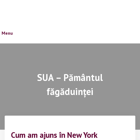
Skip
to
content
Menu
SUA – Pământul
făgăduinței
Cum am ajuns în New York