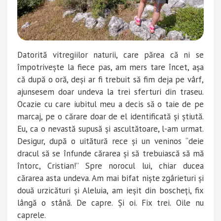
Datorită vitregiilor naturii, care părea că ni se
împotrivește la fiece pas, am mers tare încet, așa
că după o oră, deși ar fi trebuit să fim deja pe vârf,
ajunsesem doar undeva la trei sferturi din traseu.
Ocazie cu care iubitul meu a decis să o taie de pe
marcaj, pe o cărare doar de el identificată și știută.
Eu, ca o nevastă supusă și ascultătoare, l-am urmat.
Desigur, după o uitătură rece și un veninos “deie
dracul să se înfunde cărarea și să trebuiască să mă
întorc, Cristian!” Spre norocul lui, chiar ducea
cărarea asta undeva. Am mai bifat niște zgârieturi și
două urzicături și Aleluia, am ieșit din boscheți, fix
lângă o stână. De capre. Și oi. Fix trei. Oile nu
caprele.