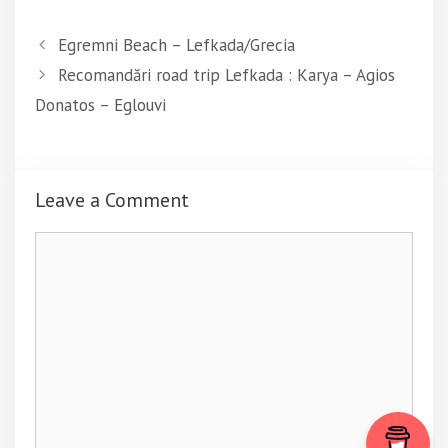
t
t
o
o
s
s
Egremni Beach – Lefkada/Grecia
h
h
a
a
Recomandări road trip Lefkada : Karya – Agios
r
r
e
e
o
o
Donatos – Eglouvi
n
n
T
F
w
a
i
c
t
e
t
b
e
o
Leave a Comment
r
o
(
k
O
(
Comment
p
O
e
p
n
e
s
n
i
s
n
i
n
n
e
n
w
e
w
w
i
w
n
i
d
n
o
d
w
o
)
w