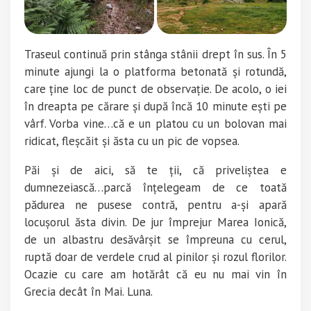
Traseul continuă prin stânga stânii drept în sus. În 5
minute ajungi la o platforma betonată și rotundă,
care ține loc de punct de observație. De acolo, o iei
în dreapta pe cărare și după încă 10 minute ești pe
vârf. Vorba vine…că e un platou cu un bolovan mai
ridicat, fleșcăit și ăsta cu un pic de vopsea.
Păi și de aici, să te ții, că priveliștea e
dumnezeiască…parcă înțelegeam de ce toată
pădurea ne pusese contră, pentru a-și apară
locușorul ăsta divin. De jur împrejur Marea Ionică,
de un albastru desăvârșit se împreuna cu cerul,
ruptă doar de verdele crud al pinilor și rozul florilor.
Ocazie cu care am hotărât că eu nu mai vin în
Grecia decât în Mai. Luna.