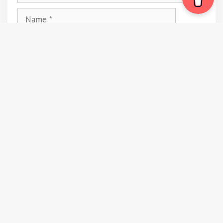
)
Name
Email
Website
Vrei să te țin la curent cu vacanțele și
călătoriile mele?
Abonează-te la newsletter