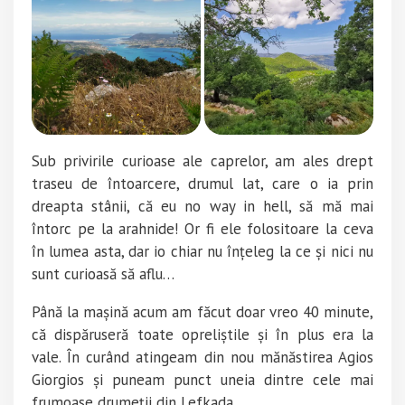
Sub privirile curioase ale caprelor, am ales drept
traseu de întoarcere, drumul lat, care o ia prin
dreapta stânii, că eu no way in hell, să mă mai
întorc pe la arahnide! Or fi ele folositoare la ceva
în lumea asta, dar io chiar nu înțeleg la ce și nici nu
sunt curioasă să aflu…
Până la mașină acum am făcut doar vreo 40 minute,
că dispăruseră toate opreliștile și în plus era la
vale. În curând atingeam din nou mănăstirea Agios
Giorgios și puneam punct uneia dintre cele mai
frumoase drumeții din Lefkada.