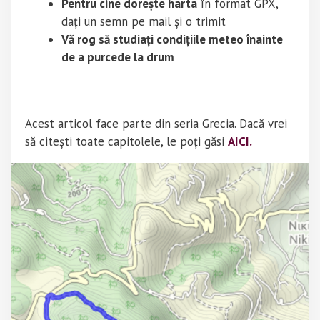
Pentru cine dorește harta
în format GPX,
dați un semn pe mail și o trimit
Vă rog să studiați condițiile meteo înainte
de a purcede la drum
Acest articol face parte din seria Grecia. Dacă vrei
să citești toate capitolele, le poți găsi
AICI.