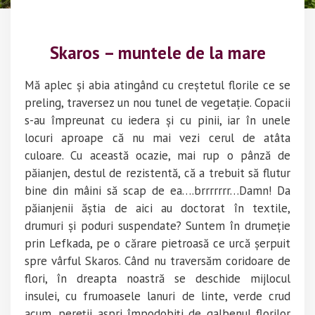
Skaros – muntele de la mare
Mă aplec și abia atingând cu creștetul florile ce se
preling, traversez un nou tunel de vegetație. Copacii
s-au împreunat cu iedera și cu pinii, iar în unele
locuri aproape că nu mai vezi cerul de atâta
culoare. Cu această ocazie, mai rup o pânză de
păianjen, destul de rezistentă, că a trebuit să flutur
bine din mâini să scap de ea….brrrrrrr…Damn! Da
păianjenii ăștia de aici au doctorat în textile,
drumuri și poduri suspendate? Suntem în drumeție
prin Lefkada, pe o cărare pietroasă ce urcă șerpuit
spre vârful Skaros. Când nu traversăm coridoare de
flori, în dreapta noastră se deschide mijlocul
insulei, cu frumoasele lanuri de linte, verde crud
acum, pereții aspri împodobiți de galbenul florilor