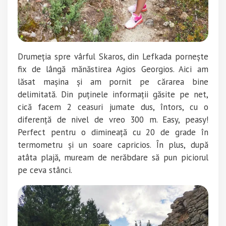
Drumeția spre vârful Skaros, din Lefkada pornește
fix de lângă mănăstirea Agios Georgios. Aici am
lăsat mașina și am pornit pe cărarea bine
delimitată. Din puținele informații găsite pe net,
cică facem 2 ceasuri jumate dus, întors, cu o
diferență de nivel de vreo 300 m. Easy, peasy!
Perfect pentru o dimineață cu 20 de grade în
termometru și un soare capricios. În plus, după
atâta plajă, muream de nerăbdare să pun piciorul
pe ceva stânci.