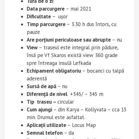
Tură de o zi
Data parcurgere
– mai 2021
Dificultate
– ușor
Timp parcurgere
– 3.30 h dus întors, cu
pauze
Are porțiuni periculoase sau abrupte
– nu
View
– traseul este integral prin pădure,
însă pe Vf Skaros există view 360 grade
spre întreaga insulă Lefkada
Echipament obligatoriu
– bocanci cu talpă
aderentă
Sursă de apă
– nu
Diferență de nivel
+345/ – 345 m
Tip traseu –
circular
Cum ajungi
– din Karya – Kollyvata – cca 15
min. Drumul este asfaltat.
Aplicații utilizate
– Locus Map
Semnal telefon
– da