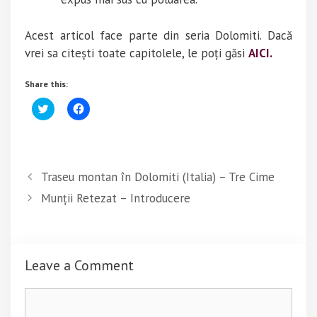
Acest articol face parte din seria Dolomiti. Dacă
vrei sa citești toate capitolele, le poți găsi
AICI.
Share this:
C
C
l
l
i
i
c
c
k
k
t
t
o
o
s
s
Traseu montan în Dolomiti (Italia) – Tre Cime
h
h
a
a
Munții Retezat – Introducere
r
r
e
e
o
o
n
n
T
F
w
a
i
c
Leave a Comment
t
e
t
b
e
o
r
o
Comment
(
k
O
(