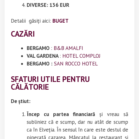
DIVERSE: 136 EUR
Detalii găsiți aici:
BUGET
CAZĂRI
BERGAMO
:
B&B AMALFI
VAL GARDENA
:
HOTEL COMPLOJ
BERGAMO :
SAN ROCCO HOTEL
SFATURI UTILE PENTRU
CĂLĂTORIE
De știut:
Încep cu partea financiară
și vreau să
subliniez că e scump, dar nu atât de scump
ca în Elveția. În sensul în care este destul de
piperată cazarea. Mâncatul la restaurant și