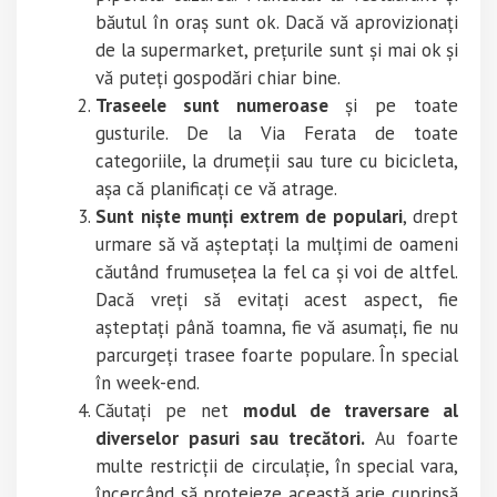
băutul în oraș sunt ok. Dacă vă aprovizionați
de la supermarket, prețurile sunt și mai ok și
vă puteți gospodări chiar bine.
Traseele sunt numeroase
și pe toate
gusturile. De la Via Ferata de toate
categoriile, la drumeții sau ture cu bicicleta,
așa că planificați ce vă atrage.
Sunt niște munți extrem de populari
, drept
urmare să vă așteptați la mulțimi de oameni
căutând frumusețea la fel ca și voi de altfel.
Dacă vreți să evitați acest aspect, fie
așteptați până toamna, fie vă asumați, fie nu
parcurgeți trasee foarte populare. În special
în week-end.
Căutați pe net
modul de traversare al
diverselor pasuri sau trecători.
Au foarte
multe restricții de circulație, în special vara,
încercând să protejeze această arie cuprinsă