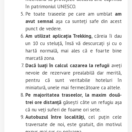
în patrimoniul UNESCO.
Pe toate traseele pe care am umblat
am
avut semnal
așa ca sunteți safe din acest
punct de vedere.
Am utilizat aplicația Trekking,
căreia îi dau
un 10 cu steluță, însă vă descurcați și cu o
hartă normală, mai ales că e foarte bine
marcată zona.
Dacă luați în calcul cazarea la refugii
aveți
nevoie de rezervare prealabilă dar merită,
pentru că sunt veritabile hoteluri în
miniatură, unele mai fermecătoare ca altele.
Pe majoritatea traseelor, la maxim două-
trei ore distanță
găsești câte un refugiu așa
că nu veți suferi de foame ori sete.
Autobuzul între localități,
cel puțin cele
traversate de noi, este gratuit, din motivul
expus mai sus cu poluarea.