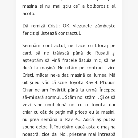
mașina și nu mai știu ce” a bolborosit el
acolo.
Dă remiză Cristi: OK. Viezurele zâmbește
fericit și listează contractul.
Semnăm contractul, ne face cu blocaj pe
card, să ne trăiască până de Rusalii și
așteptăm să vină fratele ăstuia mic, să ne
ducă la mașină. Ne uităm pe contract, zice
Cristi, măcar ne-a dat mașină ca lumea. Mă
uit și eu, văd că scrie Toyota Rav 4. Pfuuuii!
Chiar ne-am învârtit până la urmă. Începea
să-mi sară somnul… Stăm noi stăm… Și ce să
vezi…vine unul după noi cu o Toyota, dar
chiar cu cât de puțin mă pricep eu la mașini,
nu prea semăna a Rav 4… Adică aș putea
spune deloc. Îl întrebăm dacă asta e mașina
noastră, zice da. Noi, prietene mai întreabă