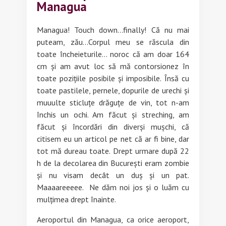
Managua
Managua! Touch down…finally! Că nu mai
puteam, zău…Corpul meu se răscula din
toate încheieturile… noroc că am doar 164
cm și am avut loc să mă contorsionez în
toate pozițiile posibile și imposibile. Însă cu
toate pastilele, pernele, dopurile de urechi și
muuulte sticluțe drăguțe de vin, tot n-am
închis un ochi. Am făcut și streching, am
făcut și încordări din diverși mușchi, că
citisem eu un articol pe net că ar fi bine, dar
tot mă dureau toate. Drept urmare după 22
h de la decolarea din București eram zombie
și nu visam decât un duș și un pat.
Maaaareeeee. Ne dăm noi jos și o luăm cu
mulțimea drept înainte.
Aeroportul din Managua, ca orice aeroport,