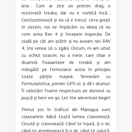
iese… Cum ar zice un prieten drag, e
rezolvată treaba, dar nu e vorbită încă…
Concluzionează și ea că e trecut ceva greșit
în sistem, noi ne împăcăm cu ideea că nu
vom avea Rav 4 și începem inspecția. De
ciudă pe cât am plătit și nu aveam nici RAV
4, îmi venea să o zgârii. Oricum, m-am uitat
cu ochiul soacrei, nu a mele, care chiar e
doamnă foaaarteee de treabă și am
mâzgălit pe formularul acela în principiu
toate părțile mașinii. Terminăm cu
formularistica, pornim GPS-ul și dă-i drumul.
Îl salutăm foarte respectuos pe domnul cu
pușcă și here we go. Let the adventure begin!
Primul șoc în traficul din Managua sunt
claxoanele. Adică toată lumea claxonează.
Circulă și claxonează. Când te înjură, ți-o iei,
când te atenționează ți-o iei, când te salută,