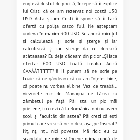
engleză destul de pocită, începe să îi explice
lui Cristi că ce am rezervat noi costă 150
USD. Asta știam. Cristi îi spune să îi facă
ofertă cu polița casco full. Ne așteptam
undeva în maxim 300 USD. Se apucă micuțul
și calculează și scrie și șterge și iar
calculează și iar șterge…da ce durează
atâtaaaaa? Eu deja dădeam din picior…Și iaca
oferta: 600 USD toată treaba. Adică
CÂÂÂÂTTTTT?!!! Îl punem să ne scrie pe
foaie că ne gândeam că nu am înțeles bine,
că poate nu vorbea el bine. Vezi de treabă…
viezurele mic de Managua ne făcea cu
zâmbetul pe față. Păi stai un pic măi
prietene, tu crezi că la Românica noi nu avem
școli și facultăți din astea? Păi crezi că ești
primul care vrea să ne-o dea, așa, pe înserat?
Nț, nț, nț… nici poveste. Mă ridic eu cu
scandalul pe mine și începe prima rundă de