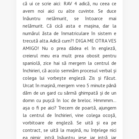
că ui ce scrie aici: RAV 4 adică, nu ceea ce
avem noi aici cu alte cuvinte. Se duce
înăuntru nelămurit, se întoarce mai
nelămurit. Că cică asta e mașina, dar la
numărul ăsta de înmatriculare în sistem e
trecută alta. Adică cum?! DIGA ME OTRA VES
AMIGO! Nu o prea dădea el în engleză,
creierul meu era mult prea obosit pentru
spaniolă, zice hai să mergem la centrul de
închirieri, că acolo semnăm procesul verbal și
colega lui vorbește engleză. Zis și făcut.
Urcat în mașină, mergem vreo 5 minute până
dăm de un gard cu sârmă ghimpată și de un
domn cu pușcă în loc de breloc. Hmmmm…
așa o fi pe aici? Trecem de poartă, ajungem
la centrul de închirieri, vine colega ocoșă,
vorbitoare de engleză. Se uită și ea pe
contract, se uită la mașină, nu înțelege nici
ea nimic, intră înăuntru, iese, iar intră, iar