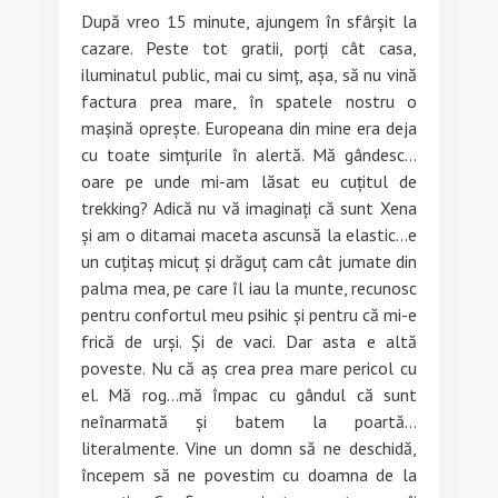
După vreo 15 minute, ajungem în sfârșit la
cazare. Peste tot gratii, porți cât casa,
iluminatul public, mai cu simț, așa, să nu vină
factura prea mare, în spatele nostru o
mașină oprește. Europeana din mine era deja
cu toate simțurile în alertă. Mă gândesc…
oare pe unde mi-am lăsat eu cuțitul de
trekking? Adică nu vă imaginați că sunt Xena
și am o ditamai maceta ascunsă la elastic…e
un cuțitaș micuț și drăguț cam cât jumate din
palma mea, pe care îl iau la munte, recunosc
pentru confortul meu psihic și pentru că mi-e
frică de urși. Și de vaci. Dar asta e altă
poveste. Nu că aș crea prea mare pericol cu
el. Mă rog…mă împac cu gândul că sunt
neînarmată și batem la poartă…
literalmente. Vine un domn să ne deschidă,
începem să ne povestim cu doamna de la