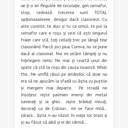
iar ți-o iei. Regulile de circulație, gen semafor,
stop, cedează trecerea sunt TOTAL
opționaaaleeee, desigur dacă claxonezi. Cu
alte cuvinte, te duci și tu ca omul, te pui la
semafor care e roșu și vezi că ești singurul
fraier care stă, toți ceilalți trec pe lângă tine
claxonând. Parcă joci piua. Cumva, nu se pune
dacă ai claxonat. Noi ne uităm tâmpiți și nu
înțelegem nimic. Ne mai și ceartă unul din
spate că stă la roșu din cauza noastră. What
the…Ne umflă râsul pe amândoi, că doar nu
era să ne apucăm la sfadă cu ăștia cu puștile
și mergem mai departe. Pe stradă ne
însoțesc niște palmieri imenși din metal
luminați și ia ghici… niște brăduți micuți,
decorați ca de Crăciun… mi se face milă…
săracii… ăștia n-au văzut în viața lor brazi și
și-au făcut să aibă și ei din sârmă…