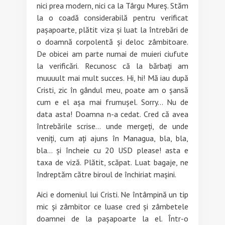
nici prea modern, nici ca la Târgu Mureș. Stăm
la o coadă considerabilă pentru verificat
pașapoarte, plătit viza și luat la întrebări de
o doamnă corpolentă și deloc zâmbitoare.
De obicei am parte numai de muieri ciufute
la verificări. Recunosc că la bărbați am
muuuult mai mult succes. Hi, hi! Mă iau după
Cristi, zic în gândul meu, poate am o șansă
cum e el așa mai frumușel. Sorry… Nu de
data asta! Doamna n-a cedat. Cred că avea
întrebările scrise… unde mergeți, de unde
veniți, cum ați ajuns în Managua, bla, bla,
bla… și încheie cu 20 USD please! asta e
taxa de viză. Plătit, scăpat. Luat bagaje, ne
îndreptăm către biroul de închiriat mașini.
Aici e domeniul lui Cristi. Ne întâmpină un tip
mic și zâmbitor ce luase cred și zâmbetele
doamnei de la pașapoarte la el. Într-o