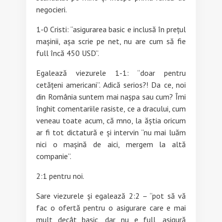
negocieri.
1-0 Cristi: “asigurarea basic e inclusă în prețul
mașinii, așa scrie pe net, nu are cum să fie
full încă 450 USD”.
Egalează viezurele 1-1: “doar pentru
cetățeni americani”. Adică serios?! Da ce, noi
din România suntem mai nașpa sau cum? Îmi
înghit comentariile rasiste, ce a dracului, cum
veneau toate acum, că mno, la ăștia oricum
ar fi tot dictatură e și intervin “nu mai luăm
nici o mașină de aici, mergem la altă
companie”.
2:1 pentru noi.
Sare viezurele și egalează 2:2 – “pot să vă
fac o ofertă pentru o asigurare care e mai
mult decât basic, dar nu e full, asigură