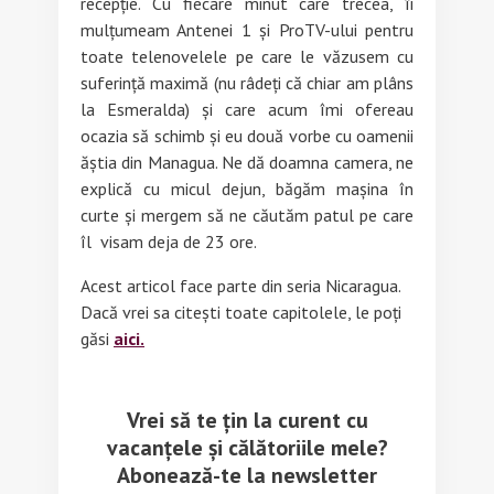
recepție. Cu fiecare minut care trecea, îi
mulțumeam Antenei 1 și ProTV-ului pentru
toate telenovelele pe care le văzusem cu
suferință maximă (nu râdeți că chiar am plâns
la Esmeralda) și care acum îmi ofereau
ocazia să schimb și eu două vorbe cu oamenii
ăștia din Managua. Ne dă doamna camera, ne
explică cu micul dejun, băgăm mașina în
curte și mergem să ne căutăm patul pe care
îl visam deja de 23 ore.
Acest articol face parte din seria Nicaragua.
Dacă vrei sa citești toate capitolele, le poți
găsi
aici.
Vrei să te țin la curent cu
vacanțele și călătoriile mele?
Abonează-te la newsletter