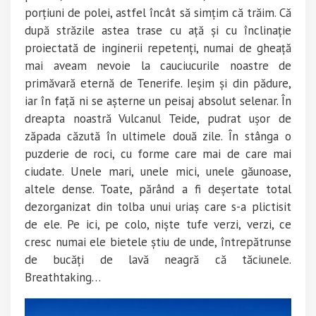
porțiuni de polei, astfel încât să simțim că trăim. Că
după străzile astea trase cu ață și cu înclinație
proiectată de inginerii repetenți, numai de gheață
mai aveam nevoie la cauciucurile noastre de
primăvară eternă de Tenerife. Ieșim și din pădure,
iar în față ni se așterne un peisaj absolut selenar. În
dreapta noastră Vulcanul Teide, pudrat ușor de
zăpada căzută în ultimele două zile. În stânga o
puzderie de roci, cu forme care mai de care mai
ciudate. Unele mari, unele mici, unele găunoase,
altele dense. Toate, părând a fi deșertate total
dezorganizat din tolba unui uriaș care s-a plictisit
de ele. Pe ici, pe colo, niște tufe verzi, verzi, ce
cresc numai ele bietele știu de unde, întrepătrunse
de bucăți de lavă neagră că tăciunele.
Breathtaking…