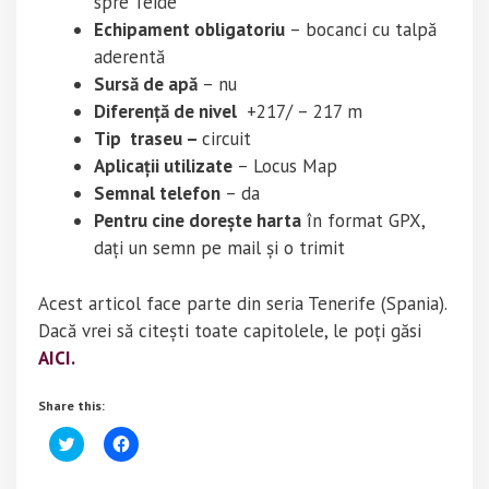
spre Teide
Echipament obligatoriu
– bocanci cu talpă
aderentă
Sursă de apă
– nu
Diferență de nivel
+217/ – 217 m
Tip traseu –
circuit
Aplicații utilizate
– Locus Map
Semnal telefon
– da
Pentru cine dorește harta
în format GPX,
dați un semn pe mail și o trimit
Acest articol face parte din seria Tenerife (Spania).
Dacă vrei să citești toate capitolele, le poți găsi
AICI.
Share this:
C
C
l
l
i
i
c
c