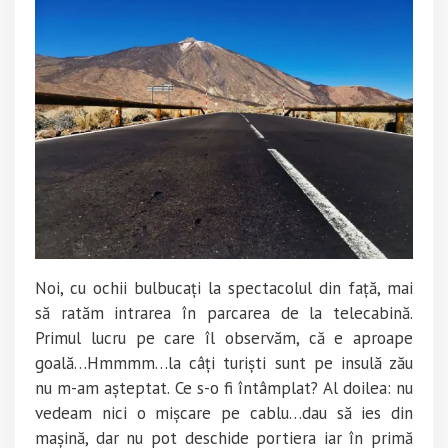
Noi, cu ochii bulbucați la spectacolul din față, mai
să ratăm intrarea în parcarea de la telecabină.
Primul lucru pe care îl observăm, că e aproape
goală…Hmmmm…la câți turiști sunt pe insulă zău
nu m-am așteptat. Ce s-o fi întâmplat? Al doilea: nu
vedeam nici o mișcare pe cablu…dau să ies din
mașină, dar nu pot deschide portiera iar în primă