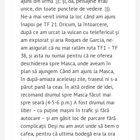
ajuns din urmă :)); și, da, peisajele erau
unice, din toate punctele de vedere :))).
Ne-a mai venit inima la loc când am ajuns
înapoi pe TF 21. Oricum, la întoarcere,
după ce am urcat la vulcan cu telefericul și
am explorat și aria Roques de García, ne-
am asigurat că nu mai ratăm ruta TF1 – TF
38, și asta nu numai pentru că ne oferea
deschiderea spre Masca, unde aveam în
plan să ajungem. Când am ajuns la Masca,
în după-amiaza aceleiași zile, traseul ni s-a
părut pană la ceas. În altă ordine de idei,
recomand drumul spre Masca făcut mai
spre seară (4-5-6 p.m.). A fost drumul mai
liber – cu puține mașini în trafic și fără
autocare – și am găsit loc de parcare fără
complicații. Deși nu am avut unde să bem o
cafea, pentru că ultima bodegă era la ora