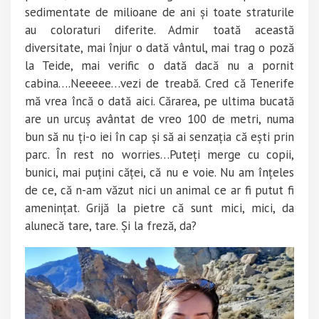
sedimentate de milioane de ani și toate straturile
au coloraturi diferite. Admir toată această
diversitate, mai înjur o dată vântul, mai trag o poză
la Teide, mai verific o dată dacă nu a pornit
cabina….Neeeee…vezi de treabă. Cred că Tenerife
mă vrea încă o dată aici. Cărarea, pe ultima bucată
are un urcuș avântat de vreo 100 de metri, numa
bun să nu ți-o iei în cap și să ai senzația că ești prin
parc. În rest no worries…Puteți merge cu copii,
bunici, mai puțini căței, că nu e voie. Nu am înțeles
de ce, că n-am văzut nici un animal ce ar fi putut fi
amenințat. Grijă la pietre că sunt mici, mici, da
alunecă tare, tare. Și la freză, da?