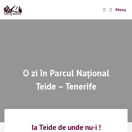
Skip
Menu
to
content
O zi în Parcul Național
Teide – Tenerife
Ia Teide de unde nu-i !