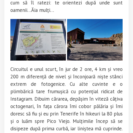
cum să îl ratezi: te orientezi după unde sunt
oamenii…Ăia mulți…
Circuitul e unul scurt, în jur de 2 ore, 4 km și vreo
200 m diferență de nivel și înconjoară niște stânci
extrem de fotogenice. Cu alte cuvinte e o
plimbărică tare frumușică cu potențial ridicat de
Instagram. Dibuim cărarea, depășim în viteză câțiva
octogenari, în fața cărora îmi cobor pălăria și îmi
doresc să fiu și eu prin Tenerife în hikeuri la 80 plus
și o luăm spre Pico Viejo. Mulțimile încep să se
disipeze după prima curbă, iar liniștea mă cuprinde.