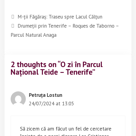
k
k
t
t
o
o
s
s
M-ții Făgăraș: Traseu spre Lacul Călțun
h
h
a
a
Drumeții prin Tenerife – Roques de Taborno –
r
r
e
e
o
o
Parcul Natural Anaga
n
n
T
F
w
a
i
c
t
e
t
b
e
o
2 thoughts on “O zi în Parcul
r
o
(
k
Național Teide – Tenerife”
O
(
p
O
e
p
n
e
s
n
i
s
Petruța Lostun
n
i
n
n
24/07/2024 at 13:05
e
n
w
e
w
w
i
w
n
i
d
n
Să zicem că am făcut un fel de cercetare
o
d
w
o