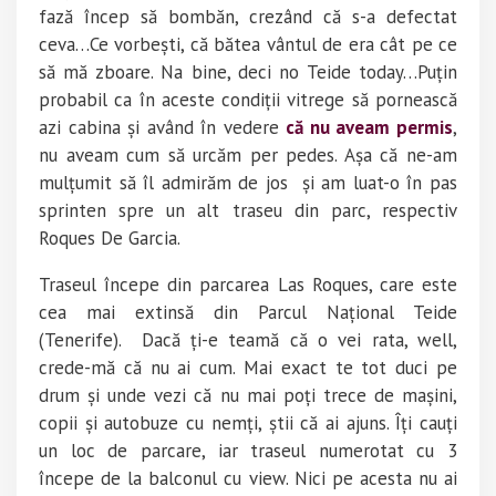
fază încep să bombăn, crezând că s-a defectat
ceva…Ce vorbești, că bătea vântul de era cât pe ce
să mă zboare. Na bine, deci no Teide today…Puțin
probabil ca în aceste condiții vitrege să pornească
azi cabina și având în vedere
că nu aveam permis
,
nu aveam cum să urcăm per pedes. Așa că ne-am
mulțumit să îl admirăm de jos și am luat-o în pas
sprinten spre un alt traseu din parc, respectiv
Roques De Garcia.
Traseul începe din parcarea Las Roques, care este
cea mai extinsă din Parcul Național Teide
(Tenerife). Dacă ți-e teamă că o vei rata, well,
crede-mă că nu ai cum. Mai exact te tot duci pe
drum și unde vezi că nu mai poți trece de mașini,
copii și autobuze cu nemți, știi că ai ajuns. Îți cauți
un loc de parcare, iar traseul numerotat cu 3
începe de la balconul cu view. Nici pe acesta nu ai