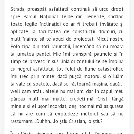
Strada proaspăt asfaltată continuă să urce drept
spre Parcul Național Teide din Tenerife, sfidând
toate legile înclinației ce ar fi trebuit învățate și
aplicate la facultatea de construcții drumuri, cu
mult înainte să te apuci de proiectat. Micul nostru
Polo țipă din toți rărunchii, încercând să nu moară
la jumatea pantei. Mie îmi transpiră palmele și în
timp ce privesc în sus linia orizontului ce se îmbină
cu negrul asfaltului, tot felul de filme catastrofice
îmi trec prin minte: dacă pușcă motorul și o luăm
la vale cu spatele, dacă se răstoarnă mașina, dacă…
well cam atât…altele nu mai am, dar în capul meu
păreau mult mai multe, credeți-mă! Cristi lângă
mine e și el ușor încordat, deși tocmai mă asigurase
că nu are cum să explodeze motorul sau să ne
răsturnam…Duhhh…Io știu Cristian, io știu?
În sfârșit ajungem pe teren plat…Doamne, am