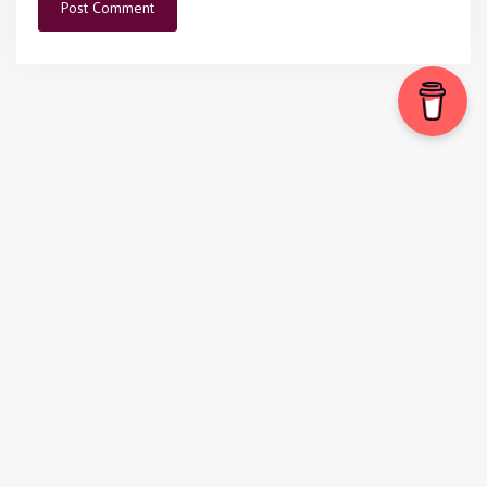
Vrei să te țin la curent cu vacanțele și
călătoriile mele?
Abonează-te la newsletter