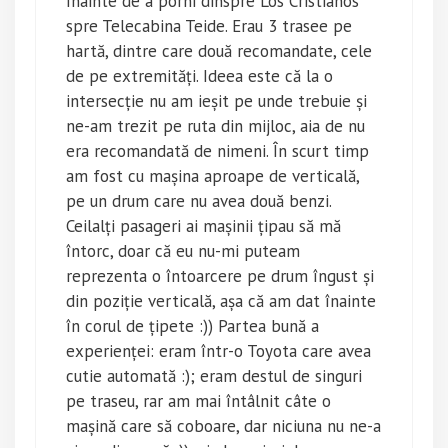
înainte de a porni dinspre Los Cristianos
)
w
)
spre Telecabina Teide. Erau 3 trasee pe
hartă, dintre care două recomandate, cele
de pe extremități. Ideea este că la o
intersecție nu am ieșit pe unde trebuie și
ne-am trezit pe ruta din mijloc, aia de nu
era recomandată de nimeni. În scurt timp
am fost cu mașina aproape de verticală,
pe un drum care nu avea două benzi.
Ceilalți pasageri ai mașinii țipau să mă
întorc, doar că eu nu-mi puteam
reprezenta o întoarcere pe drum îngust și
din poziție verticală, așa că am dat înainte
în corul de țipete :)) Partea bună a
experienței: eram într-o Toyota care avea
cutie automată :); eram destul de singuri
pe traseu, rar am mai întâlnit câte o
mașină care să coboare, dar niciuna nu ne-a