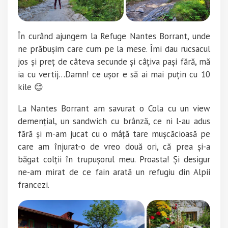
În curând ajungem la Refuge Nantes Borrant, unde
ne prăbușim care cum pe la mese. Îmi dau rucsacul
jos și preț de câteva secunde și câțiva pași fără, mă
ia cu vertij…Damn! ce ușor e să ai mai puțin cu 10
kile 😊
La Nantes Borrant am savurat o Cola cu un view
demențial, un sandwich cu brânză, ce ni l-au adus
fără și m-am jucat cu o mâță tare mușcăcioasă pe
care am înjurat-o de vreo două ori, că prea și-a
băgat colții în trupușorul meu. Proasta! Și desigur
ne-am mirat de ce fain arată un refugiu din Alpii
francezi.