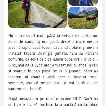
Nu a mai durat mult până la Refuge de la Balme.
Zona de camping era goală drept urmare ne-am
arvunit rapid două locuri cât a cât plate și ne-am
instalat tabăra. Doar pe jumate, fără să ridicăm
corturile, că scria că cică numai după ora 7 e voie…
Bine, măi da la 2, ce are? Am stat noi cu frica în sân
și soarele în cap până pe la 3 jumate, când au
început să apară și alții care au ignorat total
semnele, așa că ne-am luat și noi după ei, ce
suntem mai fraieri?
După amiaza am petrecut-o jucând UNO. Dacă nu
știți ce e aia, vă poftesc la o partidă cu Iasmina,