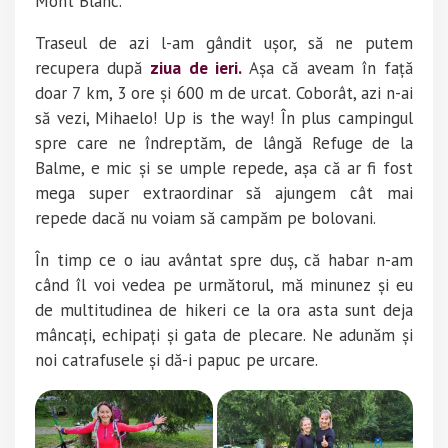
Mont Blanc.
Traseul de azi l-am gândit ușor, să ne putem
recupera după
ziua de ieri.
Așa că aveam în față
doar 7 km, 3 ore și 600 m de urcat. Coborât, azi n-ai
să vezi, Mihaelo! Up is the way! În plus campingul
spre care ne îndreptăm, de lângă Refuge de la
Balme, e mic și se umple repede, așa că ar fi fost
mega super extraordinar să ajungem cât mai
repede dacă nu voiam să campăm pe bolovani.
În timp ce o iau avântat spre duș, că habar n-am
când îl voi vedea pe următorul, mă minunez și eu
de multitudinea de hikeri ce la ora asta sunt deja
mâncați, echipați și gata de plecare. Ne adunăm și
noi catrafusele și dă-i papuc pe urcare.