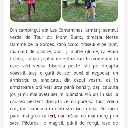
Din campingul din Les Contamines, urmăriți semnul
verde de Tour du Mont Blanc, direcția Notre
Damme de la Gorges. Până acolo, traseul e pe plat,
mărginit de pădure, apă și multe glume, că eram
hrăniți, spălați și plini de entuziasm. În momentul în
care veți vedea biserica peste râu pe dreapta
voastră, luați o gură de aer bună și negociați un
armistițiu cu sindicatul din capul vostru, că în
următoarea oră veți urca până behăiți, dați celulita
jos și nu mai aveți aer în plămâni. Mă uit în sus la
cărarea perfect dreaptă ce nu pare să facă vreun
cot, îmi iau inima în dinți și o iau la deal. Rucsacul
pare mai greu ca
ieri,
dar măcar nu mai merg prin
sate. Pădurea e magică, plină de ferigi, raze de