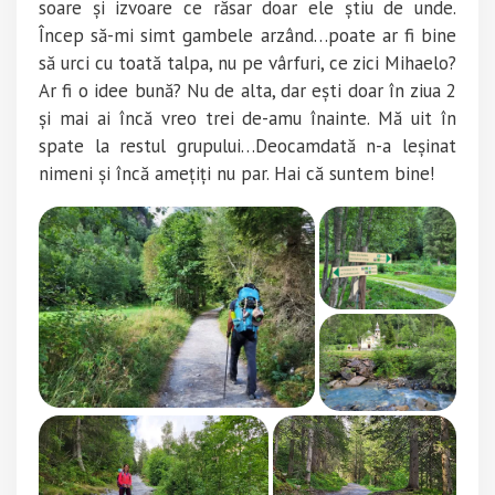
soare și izvoare ce răsar doar ele știu de unde.
Încep să-mi simt gambele arzând…poate ar fi bine
să urci cu toată talpa, nu pe vârfuri, ce zici Mihaelo?
Ar fi o idee bună? Nu de alta, dar ești doar în ziua 2
și mai ai încă vreo trei de-amu înainte. Mă uit în
spate la restul grupului…Deocamdată n-a leșinat
nimeni și încă amețiți nu par. Hai că suntem bine!