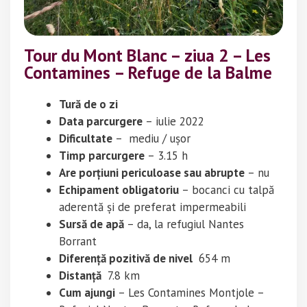
Tour du Mont Blanc – ziua 2 – Les
Contamines – Refuge de la Balme
Tură de o zi
Data parcurgere
– iulie 2022
Dificultate
– mediu / ușor
Timp parcurgere
– 3.15 h
Are porțiuni periculoase sau abrupte
– nu
Echipament obligatoriu
– bocanci cu talpă
aderentă și de preferat impermeabili
Sursă de apă
– da, la refugiul Nantes
Borrant
Diferență pozitivă de nivel
654 m
Distanță
7.8 km
Cum ajungi
– Les Contamines Montjole –