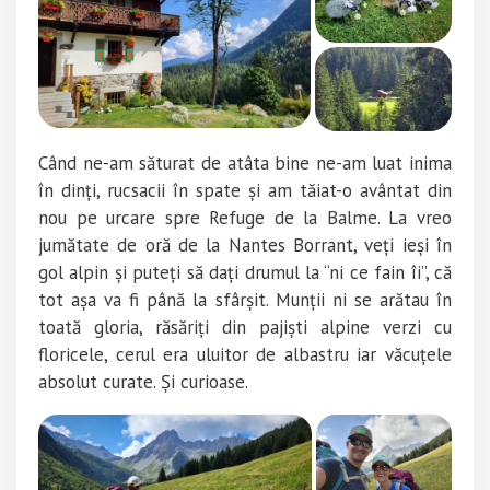
Când ne-am săturat de atâta bine ne-am luat inima
în dinți, rucsacii în spate și am tăiat-o avântat din
nou pe urcare spre Refuge de la Balme. La vreo
jumătate de oră de la Nantes Borrant, veți ieși în
gol alpin și puteți să dați drumul la “ni ce fain îi”, că
tot așa va fi până la sfârșit. Munții ni se arătau în
toată gloria, răsăriți din pajiști alpine verzi cu
floricele, cerul era uluitor de albastru iar văcuțele
absolut curate. Și curioase.