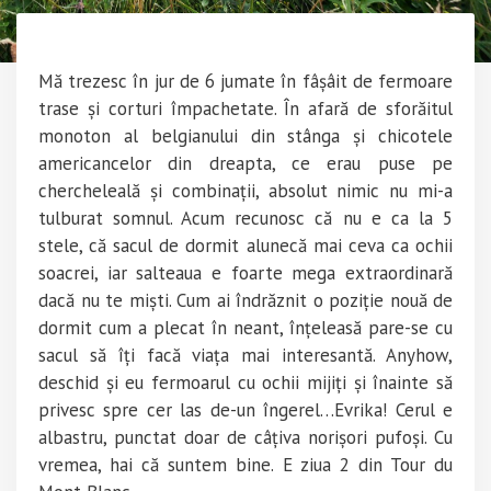
Mă trezesc în jur de 6 jumate în fâșâit de fermoare
trase și corturi împachetate. În afară de sforăitul
monoton al belgianului din stânga și chicotele
americancelor din dreapta, ce erau puse pe
chercheleală și combinații, absolut nimic nu mi-a
tulburat somnul. Acum recunosc că nu e ca la 5
stele, că sacul de dormit alunecă mai ceva ca ochii
soacrei, iar salteaua e foarte mega extraordinară
dacă nu te miști. Cum ai îndrăznit o poziție nouă de
dormit cum a plecat în neant, înțeleasă pare-se cu
sacul să îți facă viața mai interesantă. Anyhow,
deschid și eu fermoarul cu ochii mijiți și înainte să
privesc spre cer las de-un îngerel…Evrika! Cerul e
albastru, punctat doar de câțiva norișori pufoși. Cu
vremea, hai că suntem bine. E ziua 2 din Tour du