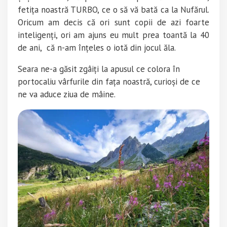
fetița noastră TURBO, ce o să vă bată ca la Nufărul.
Oricum am decis că ori sunt copii de azi foarte
inteligenți, ori am ajuns eu mult prea toantă la 40
de ani, că n-am înțeles o iotă din jocul ăla.
Seara ne-a găsit zgâiți la apusul ce colora în
portocaliu vârfurile din fața noastră, curioși de ce
ne va aduce ziua de mâine.