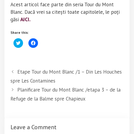
Acest articol face parte din seria Tour du Mont
Blanc. Dacă vrei sa citești toate capitolele, le poți
găsi
AICI.
Share this:
C
C
l
l
i
i
c
c
k
k
t
t
o
o
s
s
Etape Tour du Mont Blanc /1 – Din Les Houches
h
h
a
a
spre Les Contamines
r
r
e
e
o
o
Planificare Tour du Mont Blanc /etapa 3 – de la
n
n
T
F
Refuge de la Balme spre Chapieux
w
a
i
c
t
e
t
b
e
o
r
o
(
k
Leave a Comment
O
(
p
O