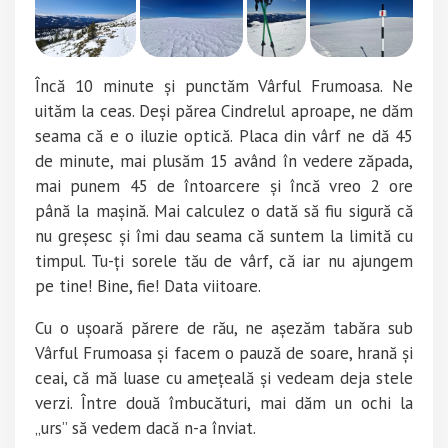
Încă 10 minute și punctăm Vârful Frumoasa. Ne
uităm la ceas. Deși părea Cindrelul aproape, ne dăm
seama că e o iluzie optică. Placa din vârf ne dă 45
de minute, mai plusăm 15 având în vedere zăpada,
mai punem 45 de întoarcere și încă vreo 2 ore
până la mașină. Mai calculez o dată să fiu sigură că
nu greșesc și îmi dau seama că suntem la limită cu
timpul.
Tu-ți sorele tău de vârf, că iar nu ajungem
pe tine!
Bine, fie! Data viitoare.
Cu o ușoară părere de rău, ne așezăm tabăra sub
Vârful Frumoasa și facem o pauză de soare, hrană și
ceai, că mă luase cu amețeală și vedeam deja stele
verzi. Între două îmbucături, mai dăm un ochi la
„urs” să vedem dacă n-a înviat.