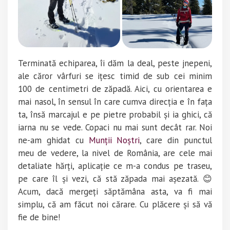
Terminată echiparea, îi dăm la deal, peste jnepeni,
ale căror vârfuri se ițesc timid de sub cei minim
100 de centimetri de zăpadă. Aici, cu orientarea e
mai nasol, în sensul în care cumva direcția e în fața
ta, însă marcajul e pe pietre probabil și ia ghici, că
iarna nu se vede. Copaci nu mai sunt decât rar. Noi
ne-am ghidat cu
Munții Noștri
, care din punctul
meu de vedere, la nivel de România, are cele mai
detaliate hărți, aplicație ce m-a condus pe traseu,
pe care îl și vezi, că stă zăpada mai așezată. 😊
Acum, dacă mergeți săptămâna asta, va fi mai
simplu, că am făcut noi cărare. Cu plăcere și să vă
fie de bine!