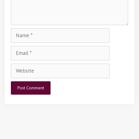
o
d
w
o
)
w
)
Name
Email
Website