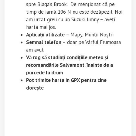
spre Blaga’s Brook. De menționat cǎ pe
timp de iarnǎ 106 N nu este dezǎpezit. Noi
am urcat greu cu un Suzuki Jimny – aveți
harta mai jos.
Aplicații utilizate
– Mapy, Munții Noștri
Semnal telefon
– doar pe Vârful Frumoasa
am avut
Vă rog să studiați condițiile meteo și
recomandările Salvamont, înainte de a
purcede la drum
Pot trimite harta in GPX pentru cine
dorește