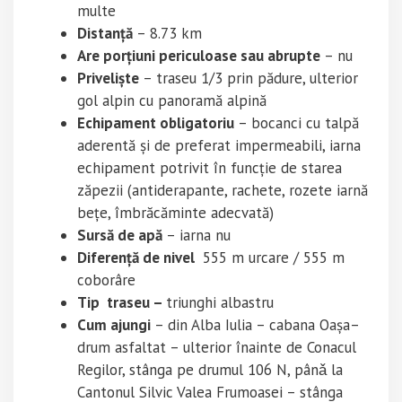
multe
Distanță
– 8.73 km
Are porțiuni periculoase sau abrupte
– nu
Priveliște
– traseu 1/3 prin pădure, ulterior
gol alpin cu panoramă alpină
Echipament obligatoriu
– bocanci cu talpă
aderentă și de preferat impermeabili, iarna
echipament potrivit în funcție de starea
zăpezii (antiderapante, rachete, rozete iarnă
bețe, îmbrăcăminte adecvată)
Sursă de apă
– iarna nu
Diferență de nivel
555 m urcare / 555 m
coborâre
Tip traseu –
triunghi albastru
Cum ajungi
– din Alba Iulia – cabana Oașa–
drum asfaltat – ulterior înainte de Conacul
Regilor, stânga pe drumul 106 N, pânǎ la
Cantonul Silvic Valea Frumoasei – stânga