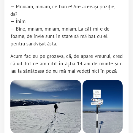
—
Mnioam, mniam, ce bun e! Are aceeași poziție,
da?
— Îhîm.
— Bine,
mniam, mniam, mniam.
La cât mi-e de
foame, de învie sunt în stare să mă bat cu el
pentru sandvișul ăsta.
Acum fac eu pe grozava, că, de apare vreunul, cred
că uit tot ce am citit în ăștia 14 ani de munte și o
iau la sănătoasa
de nu mǎ mai vedeți nici în pozǎ.