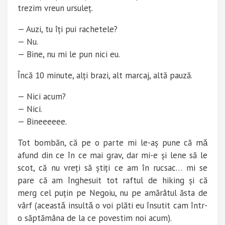
trezim vreun ursuleț.
— Auzi, tu îți pui rachetele?
— Nu.
— Bine, nu mi le pun nici eu.
Încă 10 minute, alți brazi, alt marcaj, altă pauză.
— Nici acum?
— Nici.
— Bineeeeee.
Tot bombăn, că pe o parte mi le-aș pune că mǎ
afund din ce în ce mai grav, dar mi-e și lene să le
scot, că nu vreți să știți ce am în rucsac… mi se
pare că am înghesuit tot raftul de hiking și că
merg cel puțin pe Negoiu, nu pe amărâtul ăsta de
vârf (aceastǎ insultǎ o voi plăti eu însutit cam într-
o săptămâna de la ce povestim noi acum).