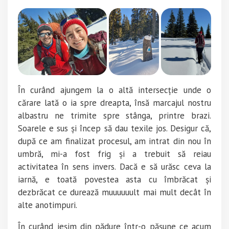
În curând ajungem la o altă intersecție unde o
cărare lată o ia spre dreapta, însă marcajul nostru
albastru ne trimite spre stânga, printre brazi.
Soarele e sus și încep să dau texile jos. Desigur că,
după ce am finalizat procesul, am intrat din nou în
umbră, mi-a fost frig și a trebuit să reiau
activitatea în sens invers. Dacă e să urăsc ceva la
iarnă, e toată povestea asta cu îmbrăcat și
dezbrăcat ce durează muuuuuult mai mult decât în
alte anotimpuri.
În curând ieșim din pădure într-o pășune ce acum