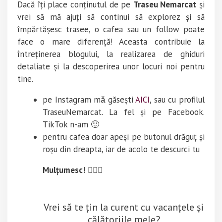
Dacă îți place conținutul de pe
Traseu Nemarcat
și
vrei să mă ajuți să continui să explorez și să
împărtășesc trasee, o cafea sau un follow poate
face o mare diferență! Aceasta contribuie la
întreținerea blogului, la realizarea de ghiduri
detaliate și la descoperirea unor locuri noi pentru
tine.
pe Instagram mǎ găsești
AICI
, sau cu profilul
TraseuNemarcat. La fel și pe Facebook.
TikTok n-am 🙂
pentru cafea doar apeși pe butonul drăguț și
roșu din dreapta, iar de acolo te descurci tu
Mulțumesc!
🚶‍♂️⛰️
Vrei să te țin la curent cu vacanțele și
călătoriile mele?