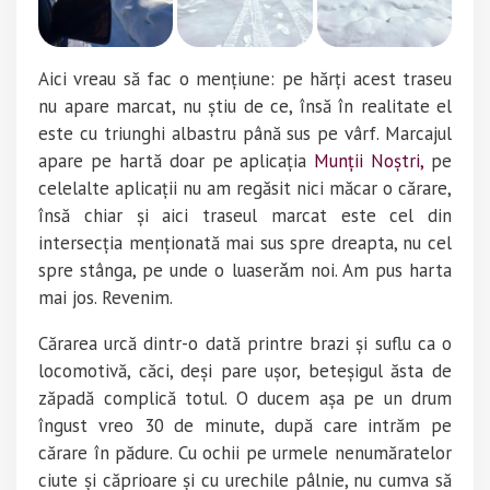
Aici vreau să fac o mențiune: pe hărți acest traseu
nu apare marcat, nu știu de ce, însă în realitate el
este cu triunghi albastru până sus pe vârf. Marcajul
apare pe hartă doar pe
aplicația
Munții Noștri,
pe
celelalte aplicații nu am regăsit nici măcar o cărare,
însă chiar și aici traseul marcat este cel din
intersecția menționată mai sus spre dreapta, nu cel
spre stânga, pe unde o luaserǎm noi. Am pus harta
mai jos. Revenim.
Cărarea urcă dintr-o dată printre brazi și suflu ca o
locomotivă, căci, deși pare ușor, beteșigul ăsta de
zăpadă complică totul. O ducem așa pe un drum
îngust vreo 30 de minute, după care intrăm pe
cărare în pădure. Cu ochii pe urmele nenumăratelor
ciute și căprioare și cu urechile pâlnie, nu cumva să