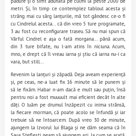
pădure și o simt adunată pe culmi la peste 2000 de
metri. Și, în timp ce contemplez tabloul acesta și
strâng mai cu sârg lanțurile, mă tot gândesc ce-o fi
cu Cindrelul acesta… că din vreo 5 ture programate,
3 au fost cu reconfigurare traseu. Să nu mai spun că
Vârful Cindrel e așa o fată morgana… până acum,
din 3 ture bifate, nu l-am atins în niciuna. Acum,
mno, e drept că îl vreau iarna și știu că iarna nu-i ca
vara,
but still…
Revenim la lanțuri și zăpadă. Deja aveam experiență
și, pe ceas, ne-a luat fix 16 minute să le punem și
să le fixăm. Habar n-am dacă e mult sau puțin, însă
pentru noi a fost muuuult mai eficient decât în alte
dăți. O luăm pe drumul înzăpezit cu inima strânsă,
la fiecare morman, că poate acolo se înfundă și iar
trebuie sǎ ne întoarcem. După vreo 30 de minute,
ajungem la Izvorul lui Blaga și ne dăm seama că în
Șaua Șteflești neam să ajungem azi, la cum se arată.