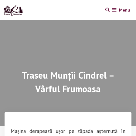
Skip
Menu
to
content
Traseu Munții Cindrel –
Vârful Frumoasa
Mașina derapează ușor pe zăpada așternută în