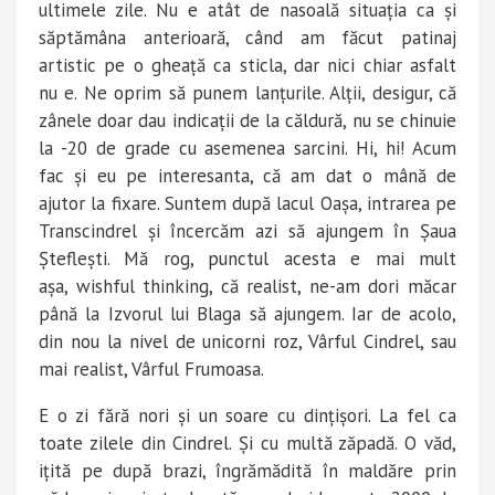
ultimele zile. Nu e atât de nasoală situația ca și
săptămâna anterioară, când am făcut patinaj
artistic pe o gheață ca sticla, dar nici chiar asfalt
nu e. Ne oprim să punem lanțurile. Alții, desigur, că
zânele doar dau indicații de la căldură, nu se chinuie
la -20 de grade cu asemenea sarcini. Hi, hi! Acum
fac și eu pe interesanta, că am dat o mână de
ajutor la fixare.
Suntem după lacul Oașa, intrarea pe
Transcindrel și încercăm azi să ajungem în Șaua
Șteflești. Mă rog, punctul acesta e mai mult
așa,
wishful
thinking
,
că realist, ne-am dori măcar
până la Izvorul lui Blaga să ajungem. Iar de acolo,
din nou la nivel de unicorni roz, Vârful Cindrel, sau
mai realist, Vârful Frumoasa.
E o zi fără nori și un soare cu dințișori. La fel ca
toate zilele din Cindrel. Și cu multă zăpadă. O văd,
ițită pe după brazi, îngrămădită în maldăre prin