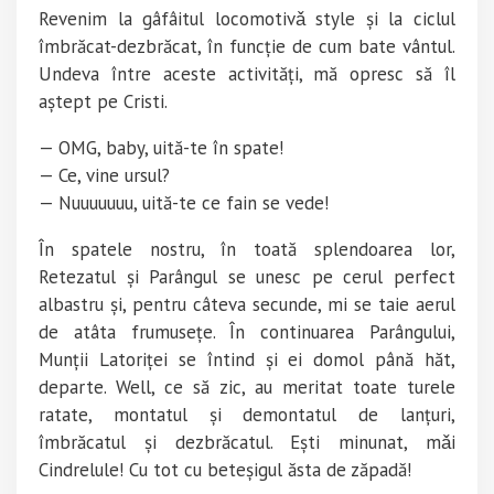
Revenim la gâfâitul
locomotivǎ style
și la ciclul
îmbrăcat-dezbrăcat, în funcție de cum bate vântul.
Undeva între aceste activități, mă opresc să îl
aștept pe Cristi.
— OMG, baby, uită-te în spate!
— Ce, vine ursul?
— Nuuuuuuu, uită-te ce fain se vede!
În spatele nostru, în toată splendoarea lor,
Retezatul și Parângul se unesc pe cerul perfect
albastru și, pentru câteva secunde, mi se taie aerul
de atâta frumusețe. În continuarea Parângului,
Munții Latoriței se întind și ei domol până hăt,
departe.
Well, ce să zic, au meritat toate turele
ratate, montatul și demontatul de lanțuri,
îmbrăcatul și dezbrăcatul. Ești minunat, mǎi
Cindrelule! Cu tot cu beteșigul ăsta de zăpadă!