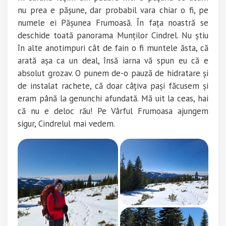
nu prea e pășune, dar probabil vara chiar o fi, pe
numele ei Pășunea Frumoasă. În fața noastră se
deschide toată panorama Munților Cindrel. Nu știu
în alte anotimpuri cât de fain o fi muntele ăsta, că
arată așa ca un deal, însă iarna vă spun eu că e
absolut grozav. O punem de-o pauză de hidratare și
de instalat rachete, că doar câțiva pași făcusem și
eram până la genunchi afundată. Mă uit la ceas, hai
că nu e deloc rău! Pe Vârful Frumoasa ajungem
sigur, Cindrelul mai vedem.