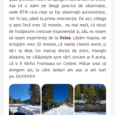
Așa că o luăm pe lângă punctul de observație,
unde
BTW cică chiar se fac observații astronomice,
tot în sus, până la prima intersecție. De aici, stânga
și apoi încă vreo 10 minute… nu mai mult, că riscul
de înzăpezire crescuse exponențial și, zău, nu voiam
să repet experiența de la
Oslea
. Lăsăm mașina, ne
echipăm vreo 10 minute, că multe chestii avem, și
dă-i la deal. Un marcaj destul de șters, triunghi
albastru, ne călăuzește spre vârf, oricare ar fi acela,
cǎ o fi Vârful Frumoasa ori Cindrel. Măcar unul să
atingem azi, la câte lanțuri am pus și am luat
jos.
DUHHHH!