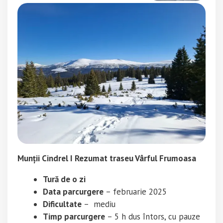
Munții Cindrel I Rezumat traseu Vârful Frumoasa
Tură de o zi
Data parcurgere
– februarie 2025
Dificultate
– mediu
Timp parcurgere
– 5 h dus întors, cu pauze