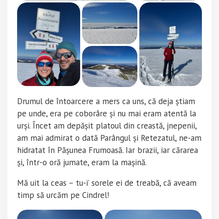
Drumul de întoarcere a mers ca uns, că deja știam
pe unde, era pe coborâre și nu mai eram atentă la
urși. Încet am depășit platoul din creastă, jnepenii,
am mai admirat o dată Parângul și Retezatul, ne-am
hidratat în Pășunea Frumoasă. Iar brazii, iar cărarea
și, într-o oră jumate, eram la mașină.
Mă uit la ceas –
tu-i’ sorele ei
de treabă, că aveam
timp să urcăm pe Cindrel!