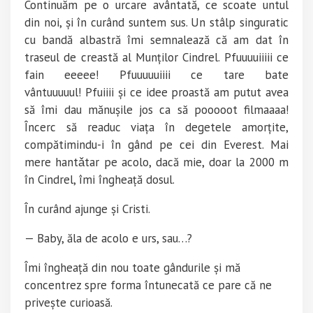
Continuăm pe o urcare avântată, ce scoate untul
din noi, și în curând suntem sus. Un stâlp singuratic
cu bandă albastră îmi semnalează că am dat în
traseul de creastă al Munților Cindrel.
Pfuuuuiiiii
ce
fain eeeee!
Pfuuuuuiiii
ce tare bate
vântuuuuul!
Pfuiiii
și ce idee proastă am putut avea
să îmi dau mănușile jos ca să pooooot filmaaaa!
Încerc să readuc viața în degetele amorțite,
compătimindu-i în gând pe cei din Everest. Mai
mere
hantǎtar
pe acolo, dacă mie, doar la 2000 m
în Cindrel, îmi îngheață dosul.
În curând ajunge și Cristi.
— Baby, ăla de acolo e urs, sau…?
Îmi îngheață din nou toate gândurile și mă
concentrez spre forma întunecată ce pare că ne
privește curioasă.