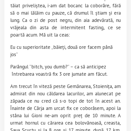
tăiat priveliștea, i-am dat bocanc la coborâre, fără
să o mai lălăim cu pauze, că drumul îl știam și era
lung. Ca o zi de post negru, din aia adevărată, nu
vrăjeala din asta de intermitent fasting, ce se
poartă acum. Mă uit la ceas:
Eu cu superioritate „băieți, două ore facem până
jos”
Parângul ”bitch, you dumb?” – ca să anticipez
întrebarea voastră fix 3 ore jumate am făcut.
Am trecut în viteză peste Gemănarea, Stoienița, am
admirat din nou căldarea lacurilor, am alunecat pe
zăpada ce nu cred că s-o topi de tot în acest an.
Înainte de Cârja am urcat fix ce coborâsem, apoi la
stâna lui Gioni ne-am oprit preț de 10 minute. A
urmat hornul cu cărarea cea bolovănoasă, creasta,
Șaua Scurtu și la 8 ore și 17 minute, după 17 km,