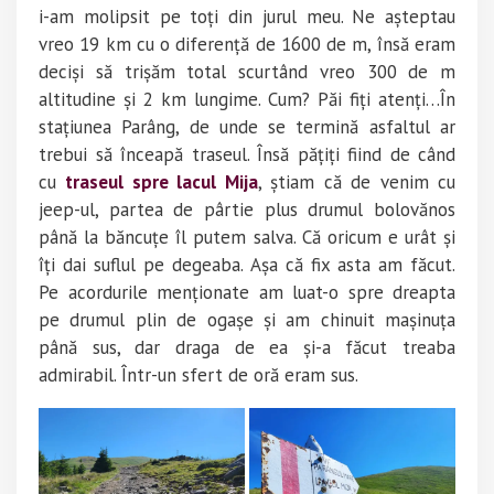
i-am molipsit pe toți din jurul meu. Ne așteptau
vreo 19 km cu o diferență de 1600 de m, însă eram
deciși să trișăm total scurtând vreo 300 de m
altitudine și 2 km lungime. Cum? Păi fiți atenți…În
stațiunea Parâng, de unde se termină asfaltul ar
trebui să înceapă traseul. Însă pățiți fiind de când
cu
traseul spre lacul Mija
, știam că de venim cu
jeep-ul, partea de pârtie plus drumul bolovănos
până la băncuțe îl putem salva. Că oricum e urât și
îți dai suflul pe degeaba. Așa că fix asta am făcut.
Pe acordurile menționate am luat-o spre dreapta
pe drumul plin de ogașe și am chinuit mașinuța
până sus, dar draga de ea și-a făcut treaba
admirabil. Într-un sfert de oră eram sus.