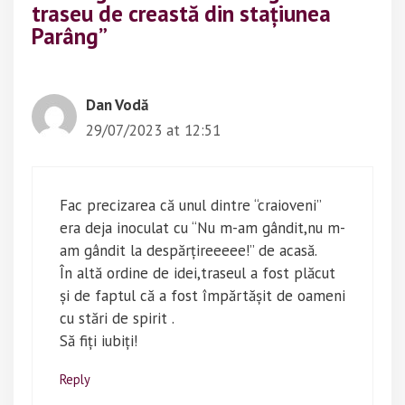
p
O
traseu de creastă din stațiunea
e
p
n
e
Parâng”
s
n
i
s
n
i
n
n
e
n
w
e
Dan Vodă
w
w
i
w
29/07/2023 at 12:51
n
i
d
n
o
d
w
o
)
w
)
Fac precizarea că unul dintre “craioveni”
era deja inoculat cu “Nu m-am gândit,nu m-
am gândit la despărțireeeee!” de acasă.
În altă ordine de idei,traseul a fost plăcut
și de faptul că a fost împărtășit de oameni
cu stări de spirit .
Să fiți iubiți!
Reply