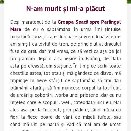
N-am murit și mi-a plăcut
Deși maratonul de la
Groapa Seacă spre Parângul
Mare
de cu o săptămâna în urmă îmi țintuise
mușchii în poziții tare dubioase și vreo două zile m-
am simțit ca lovită de tren, pe principiul al dracului
fuse de greu dar mai vreau, ce să vezi că așa pe joi
programam deja o altă ieșire în Parâng, de data
asta pe creastă, din stațiune. În timp ce scriu toate
chestiile astea, tot stau și mă gândesc ce diavol mă
împinge în fiece sfârșit de săptămâna să îmi dau
plămânii afară și să îmi muncesc corpul la tot felul
de urcări și coborâri…vorba unei prietene „dar eu nu
înțeleg care e scopul”…well, câteodată nici eu. Mai
ales așa, pe la început, prin pădure, când mă ia cu
fiori la fiece boare de vânt ce mișcă tufele, sau
când mă uit pe hartă și văd că mai am de urcat