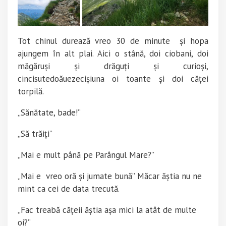
Tot chinul durează vreo 30 de minute și hopa
ajungem în alt plai. Aici o stână, doi ciobani, doi
măgăruși și drăguți și curioși,
cincisutedoăuezecișiuna oi toante și doi căței
torpilă.
„Sănătate, bade!”
„Să trăiți”
„Mai e mult până pe Parângul Mare?”
„Mai e vreo oră și jumate bună” Măcar ăștia nu ne
mint ca cei de data trecută.
„Fac treabă cățeii ăștia așa mici la atât de multe
oi?”