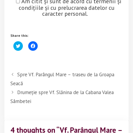
Am citit și sunt de acord cu termenii și
condițiile și cu prelucrarea datelor cu
caracter personal.
Share this:
C
C
l
l
i
i
c
c
k
k
t
t
o
o
s
s
Spre Vf. Parângul Mare – traseu de la Groapa
h
h
a
a
Seacă
r
r
e
e
o
o
Drumeție spre Vf. Slănina de la Cabana Valea
n
n
T
F
Sâmbetei
w
a
i
c
t
e
t
b
e
o
r
o
(
k
4 thoughts on “Vf. Parângul Mare –
O
(