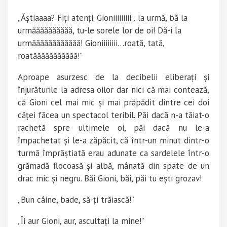
„Ăștiaaaa? Fiți atenți. Gioniiiiiiiii…la urmă, bă la
urmăăăăăăăăăă, tu-le sorele lor de oi! Dă-i la
urmăăăăăăăăăăăă! Gioniiiiiiii…roată, tată,
roatăăăăăăăăăăă!”
Aproape asurzesc de la decibelii eliberați și
înjurăturile la adresa oilor dar nici că mai contează,
că Gioni cel mai mic și mai prăpădit dintre cei doi
căței făcea un spectacol teribil. Păi dacă n-a tăiat-o
rachetă spre ultimele oi, păi dacă nu le-a
împachetat și le-a zăpăcit, că într-un minut dintr-o
turmă împrăștiată erau adunate ca sardelele într-o
grămadă flocoasă și albă, mânată din spate de un
drac mic și negru. Băi Gioni, băi, păi tu ești grozav!
„Bun câine, bade, să-ți trăiască!”
„Îi aur Gioni, aur, ascultați la mine!”