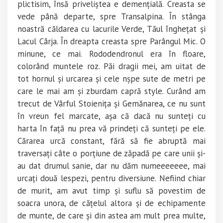
plictisim, însă priveliștea e demențială. Creasta se
vede până departe, spre Transalpina. În stânga
noastră căldarea cu lacurile Verde, Tăul înghețat și
Lacul Cârja. În dreapta creasta spre Parângul Mic. O
minune, ce mai. Rododendronul era în floare,
colorând muntele roz. Păi dragii mei, am uitat de
tot hornul și urcarea și cele nșpe sute de metri pe
care le mai am și zburdam capră style. Curând am
trecut de Vârful Stoienița și Gemănarea, ce nu sunt
în vreun fel marcate, așa că dacă nu sunteți cu
harta în față nu prea vă prindeți că sunteți pe ele.
Cărarea urcă constant, fără să fie abruptă mai
traversați câte o porțiune de zăpadă pe care unii și-
au dat drumul sanie, dar nu dăm numeeeeeee, mai
urcați două lespezi, pentru diversiune. Nefiind chiar
de murit, am avut timp și suflu să povestim de
soacra unora, de cățelul altora și de echipamente
de munte, de care și din astea am mult prea multe,