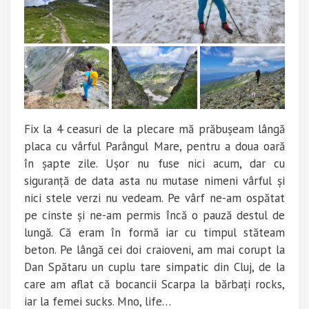
Fix la 4 ceasuri de la plecare mă prăbușeam lângă
placa cu vârful Parângul Mare, pentru a doua oară
în șapte zile. Ușor nu fuse nici acum, dar cu
siguranță de data asta nu mutase nimeni vârful și
nici stele verzi nu vedeam. Pe vârf ne-am ospătat
pe cinste și ne-am permis încă o pauză destul de
lungă. Că eram în formă iar cu timpul stăteam
beton. Pe lângă cei doi craioveni, am mai corupt la
Dan Spătaru un cuplu tare simpatic din Cluj, de la
care am aflat că bocancii Scarpa la bărbați rocks,
iar la femei sucks. Mno, life…