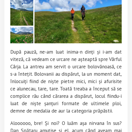
După pauză, ne-am luat inima-n dinți și i-am dat
viteză, că vedeam ce urcare ne așteaptă spre Vârful
Cârja. La antreu am servit o urcare bolovănoasă, ce
s-a întețit. Bolovanii au dispărut, la un moment dat,
înlocuiți fiind de niște pietre mici, mici și afurisite
ce alunecau, tare, tare. Toată treaba a început să se
complice rău când cărarea a dispărut, locul fiindu-i
luat de niște șanțuri formate de ultimele ploi,
demne de medalia de aur la categoria prăpăstii.
Aloooooo, bre! Și noi? O luăm așa nirvana în sus?
Dan Spătaru amuțise și el, acum când aveam mai