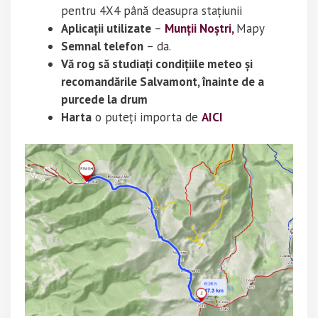
pentru 4X4 până deasupra stațiunii
Aplicații utilizate
–
Munții Noștri,
Mapy
Semnal telefon
– da.
Vă rog să studiați condițiile meteo și
recomandările Salvamont, înainte de a
purcede la drum
Harta
o puteți importa de
AICI