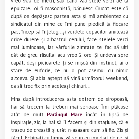
vreo 900 de metri, sau când văd stele verzi de la
epuizare…oi fi masochistă, bănuiesc. Ciudat este că
după ce depășesc partea asta și mă ambientez cu
sindicatul din mine ce îmi pune piedică la fiecare
pas, încep să înțeleg…și verdele copacilor anulează
orice durere și albastrul cerului, face stelele verzi
mai luminoase, iar vârfurile zimțate te fac să uiți
cât de greu răsuflai acu vreo 2 ore. Și undeva spre
capăt, deși picioarele ți se mișcă din instinct, ai o
stare de euforie, ce nu o pot asemui cu nimic
altceva. Și abia aștept să vină următorul weekend,
ca să trec fix prin aceleași chinuri…
Mna după introducerea asta extrem de siropoasă,
hai să trecem la treburi mai serioase. Îmi plăcuse
atât de mult
Parângul Mare
încât în lipsă de
inspirație, zic, ia hai să îl facem și din stațiune, că e
traseu de creastă și urât n-aaaaare cum să fie. Zis și
făcut. Echipați cu Jimny, vă spun eu imediat de ce, și