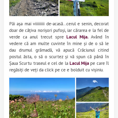
Păi așa mai viiiiiiiii de-acasă…cerul e senin, decorat
doar de câțiva norișori pufoși, iar cărarea e la fel de
verde ca anul trecut spre
Lacul Mija.
Având în
vedere că am multe cuvinte în mine și de o să le
dau drumul grămadă, vă apucă Crăciunul citind
postul ăsta, o să o scurtez și vă spun că până în
Șaua Scurtu traseul e cel de la
Lacul Mija
pe care îl
regăsiți de veți da click pe ce e bolduit cu vișiniu.