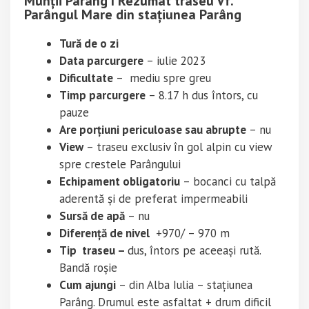
Munții Parâng I Rezumat traseu Vf.
Parângul Mare din stațiunea Parâng
Tură de o zi
Data parcurgere
– iulie 2023
Dificultate
– mediu spre greu
Timp parcurgere
– 8.17 h dus întors, cu
pauze
Are porțiuni periculoase sau abrupte
– nu
View
– traseu exclusiv în gol alpin cu view
spre crestele Parângului
Echipament obligatoriu
– bocanci cu talpă
aderentă și de preferat impermeabili
Sursă de apă
– nu
Diferență de nivel
+970/ – 970 m
Tip traseu –
dus, întors pe aceeași rută.
Bandă roșie
Cum ajungi
– din Alba Iulia – stațiunea
Parâng. Drumul este asfaltat + drum dificil