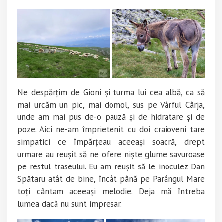
Ne despărțim de Gioni și turma lui cea albă, ca să
mai urcăm un pic, mai domol, sus pe Vârful Cârja,
unde am mai pus de-o pauză și de hidratare și de
poze. Aici ne-am împrietenit cu doi craioveni tare
simpatici ce împărțeau aceeași soacră, drept
urmare au reușit să ne ofere niște glume savuroase
pe restul traseului. Eu am reușit să le inoculez Dan
Spătaru atât de bine, încât până pe Parângul Mare
toți cântam aceeași melodie. Deja mă întreba
lumea dacă nu sunt impresar.