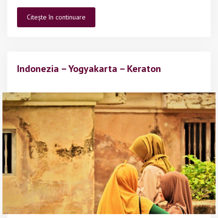
Indonezia
Citește în continuare
–
Yogyakarta
–
despre
Indonezia – Yogyakarta – Keraton
temple