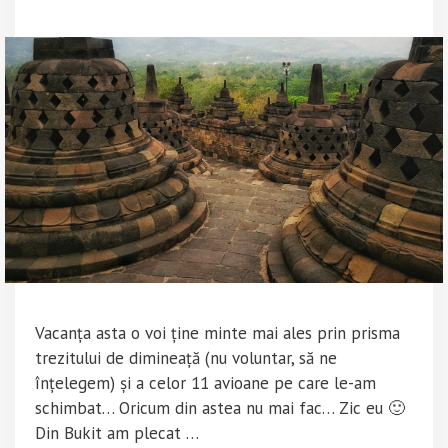
II
Vacanța asta o voi ține minte mai ales prin prisma
trezitului de dimineață (nu voluntar, să ne
înțelegem) și a celor 11 avioane pe care le-am
schimbat… Oricum din astea nu mai fac… Zic eu 🙂
Din Bukit am plecat …