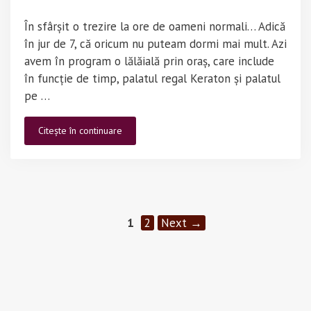
În sfârșit o trezire la ore de oameni normali… Adică
în jur de 7, că oricum nu puteam dormi mai mult. Azi
avem în program o lălăială prin oraș, care include
în funcție de timp, palatul regal Keraton și palatul
pe …
Indonezia
Citește în continuare
–
Yogyakarta
–
Keraton
Page
Page
1
2
Next
→