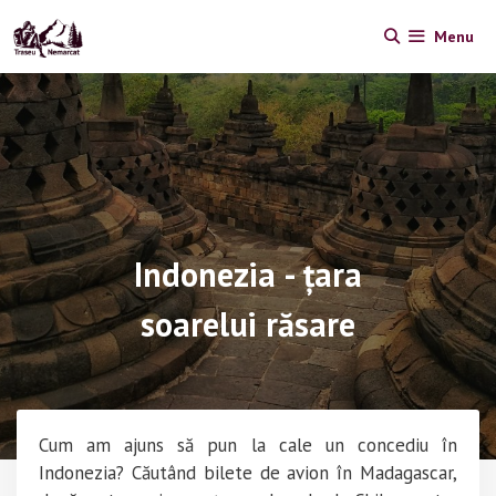
Skip
Menu
to
content
Indonezia - țara
soarelui răsare
Cum am ajuns să pun la cale un concediu în
Indonezia? Căutând bilete de avion în Madagascar,