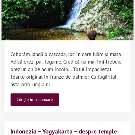
Coborâm lângă o cascadă, loc în care luăm și masa.
Adică orez, pui, legume. Cred că nu mai îmi trebuie
orez un an de acum încolo… Totul împachetat
foarte original în frunze de palmier. Cu fugăritul
ăsta prin junglă ni …
Indonezia
Citește în continuare
–
Gunung
Leuser
–
Indonezia – Yogyakarta – despre temple
partea