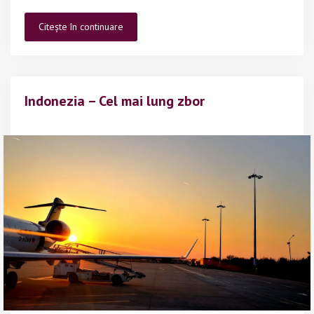
Indonezia
Citește în continuare
–
Țara
soarelui
răsare
Indonezia – Cel mai lung zbor