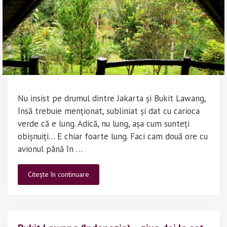
Nu insist pe drumul dintre Jakarta și Bukit Lawang,
însă trebuie menționat, subliniat și dat cu carioca
verde că e lung. Adică, nu lung, așa cum sunteți
obișnuiți… E chiar foarte lung. Faci cam două ore cu
avionul până în …
Bukit
Citește în continuare
Lawang
(Indonezia)-
prima
zi