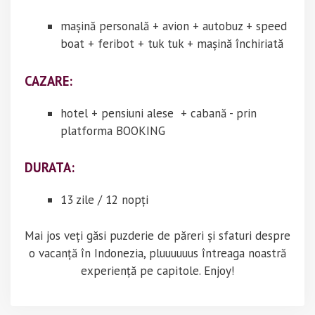
mașină personală + avion + autobuz + speed
boat + feribot + tuk tuk + mașină închiriată
CAZARE:
hotel + pensiuni alese + cabană - prin
platforma BOOKING
DURATA:
13 zile / 12 nopți
Mai jos veți găsi puzderie de păreri și sfaturi despre
o vacanță în Indonezia, pluuuuuus întreaga noastră
experiență pe capitole. Enjoy!