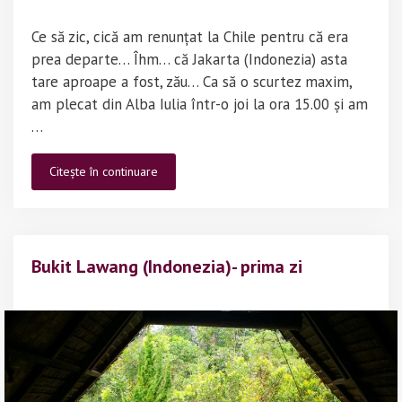
Ce să zic, cică am renunțat la Chile pentru că era
prea departe… Îhm… că Jakarta (Indonezia) asta
tare aproape a fost, zău… Ca să o scurtez maxim,
am plecat din Alba Iulia într-o joi la ora 15.00 și am
…
Indonezia
Citește în continuare
–
Cel
mai
lung
Bukit Lawang (Indonezia)- prima zi
zbor