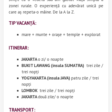
zonei rurale. O experiență cu adevărat unică pe
care aș repeta-o mâine. De la A la Z.
TIP VACANȚĂ:
mare + munte + orașe + temple + explorat
ITINERAR:
JAKARTA
o zi/ o noapte
BUKIT LAWANG (insula SUMATRA)
trei zile /
trei nopți
YOGYAKARTA (insula JAVA)
patru zile / trei
nopți
LOMBOK
trei zile / trei nopți
JAKARTA
două zile/ o noapte
TRANSPORT: