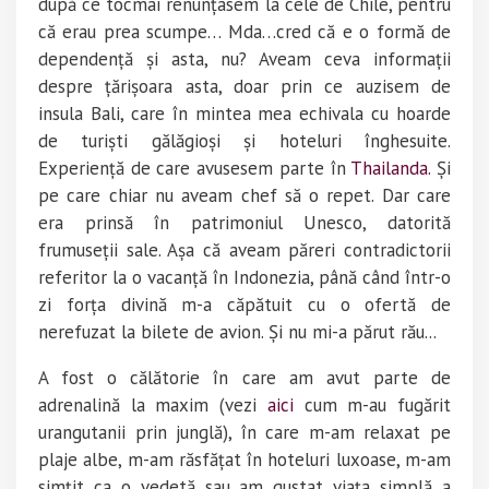
după ce tocmai renunțasem la cele de Chile, pentru
că erau prea scumpe… Mda…cred că e o formă de
dependență și asta, nu? Aveam ceva informații
despre țărișoara asta, doar prin ce auzisem de
insula Bali, care în mintea mea echivala cu hoarde
de turiști gălăgioși și hoteluri înghesuite.
Experiență de care avusesem parte în
Thailanda.
Și
pe care chiar nu aveam chef să o repet. Dar care
era prinsă în patrimoniul Unesco, datorită
frumuseții sale. Așa că aveam păreri contradictorii
referitor la o vacanță în Indonezia, până când într-o
zi forța divină m-a căpătuit cu o ofertă de
nerefuzat la bilete de avion. Și nu mi-a părut rău...
A fost o călătorie în care am avut parte de
adrenalină la maxim (vezi
aici
cum m-au fugărit
urangutanii prin junglă), în care m-am relaxat pe
plaje albe, m-am răsfățat în hoteluri luxoase, m-am
simțit ca o vedetă sau am gustat viața simplă a