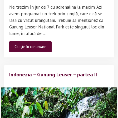
Ne trezim în jur de 7 cu adrenalina la maxim. Azi
avem programat un trek prin junglă, care cică se
lasă cu văzut urangutani. Trebuie să menționez că
Gunung Leuser National Park este singurul loc din
lume, în afară de …
Indonezia
Citește în continuare
–
Gunung
Leuser
–
Indonezia – Gunung Leuser – partea II
partea
I