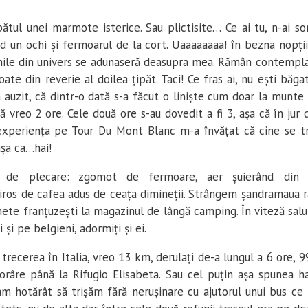
ătul unei marmote isterice. Sau plictisite… Ce ai tu, n-ai s
d un ochi și fermoarul de la cort. Uaaaaaaaa! în bezna nopții 
nile din univers se adunaseră deasupra mea. Rămân contempla
te din reverie al doilea țipăt. Taci! Ce fras ai, nu ești băg
auzit, că dintr-o dată s-a făcut o liniște cum doar la munte 
ă vreo 2 ore. Cele două ore s-au dovedit a fi 3, așa că în ju
experiența pe Tour Du Mont Blanc m-a învățat că cine se 
așa ca…hai!
 de plecare: zgomot de fermoare, aer șuierând din 
ros de cafea adus de ceața dimineții. Strângem șandramaua ra
ete franțuzești la magazinul de lângă camping. În viteză salu
 și pe belgieni, adormiți și ei.
trecerea în Italia, vreo 13 km, derulați de-a lungul a 6 ore, 9
râre până la Rifugio Elisabeta. Sau cel puțin așa spunea h
 am hotărât să trișăm fără nerușinare cu ajutorul unui bus ce