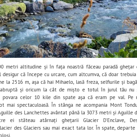
0 metri altitudine și în fața noastră făceau paradă ghețar 
ul desigur că începe cu urcare, cum altcumva, că doar trebui
ne la 2516 m, așa că hai Mihaelo, lasă freza, selfiurile și ba
abruptă și oricum la cât de mișto e totul în jurul tău nu 
u povara celor 10 kile din spate așa că eram pe val. Pe
 tot mai spectaculoasă. În stânga ne acompania Mont Tond
guille des Lanchettes avântat până la 3073 metri și Aguille d
tre ei stăteau atârnați ghețarii Glacier D’Enclave, De
acier des Glaciers sau mai exact tata lor. În spate, departe 
oloși.