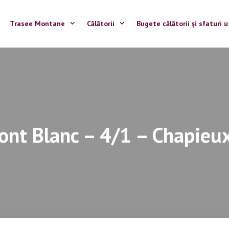
Trasee Montane
Călătorii
Bugete călătorii și sfaturi u
nt Blanc – 4/1 – Chapieux