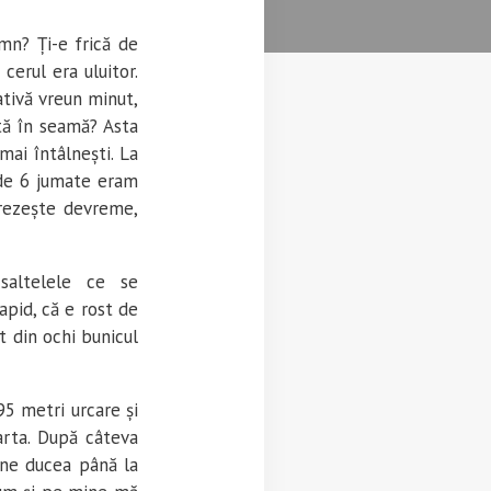
omn? Ți-e frică de
cerul era uluitor.
tivă vreun minut,
ată în seamă? Asta
mai întâlnești. La
r de 6 jumate eram
trezește devreme,
saltelele ce se
pid, că e rost de
t din ochi bunicul
95 metri urcare și
arta. După câteva
 ne ducea până la