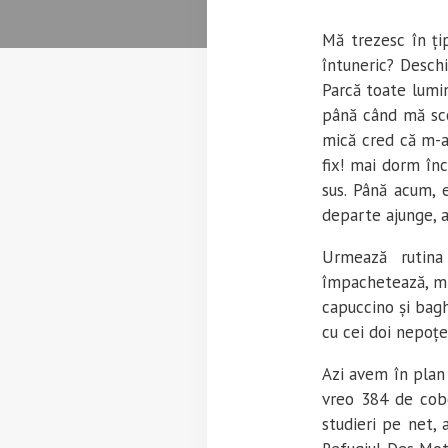
Mă trezesc în țip
întuneric? Deschi
Parcă toate lumi
până când mă scoa
mică cred că m-a 
fix! mai dorm înc
sus. Până acum, 
departe ajunge, 
Urmează rutina
împachetează, mi
capuccino și bagh
cu cei doi nepoței
Azi avem în plan 
vreo 384 de cobo
studieri pe net,