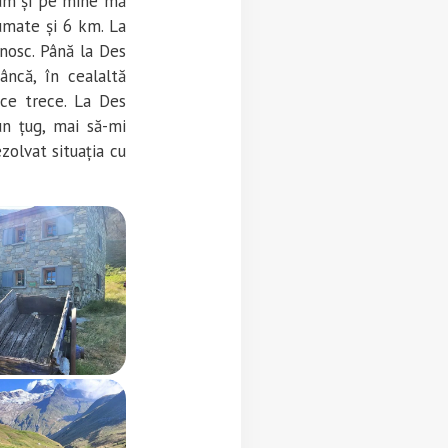
rum și pe mine mă
umate și 6 km. La
nosc. Până la Des
ncă, în cealaltă
 ce trece. La Des
un țug, mai să-mi
olvat situația cu