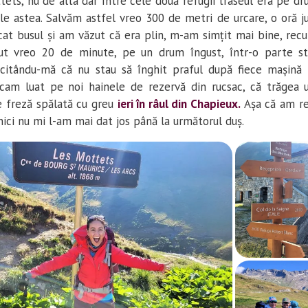
tets, nu de alta dar între cele două refugii traseul era pe d
le astea. Salvăm astfel vreo 300 de metri de urcare, o oră j
cat busul și am văzut că era plin, m-am simțit mai bine, recu
t vreo 20 de minute, pe un drum îngust, într-o parte stâ
licitându-mă că nu stau să înghit praful după fiece mașină
am luat pe noi hainele de rezervă din rucsac, că trăgea 
 freză spălată cu greu
ieri în râul din Chapieux.
Așa că am rez
nici nu mi l-am mai dat jos până la următorul duș.