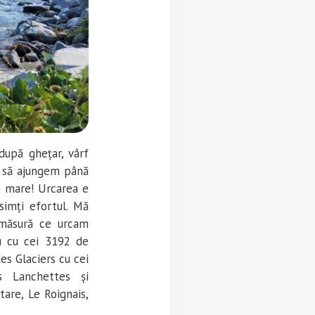
după ghețar, vârf
a să ajungem până
gă mare! Urcarea e
simți efortul. Mă
 măsură ce urcam
u cu cei 3192 de
es Glaciers cu cei
s Lanchettes și
tare, Le Roignais,