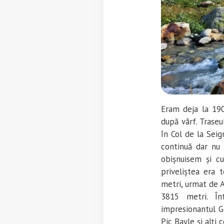
Eram deja la 190
după vârf. Trase
în Col de la Seig
continuă dar nu 
obișnuisem și c
priveliștea era
metri, urmat de A
3815 metri. În
impresionantul Gl
Pic Bayle și alți c