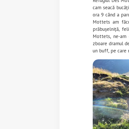
Refugiul Des Mot
cam seacă bucăți
ora 9 când a par
Mottets am făcu
prăbușelniță, fe
Mottets, ne-am c
zboare dramul de
un buff, pe care 