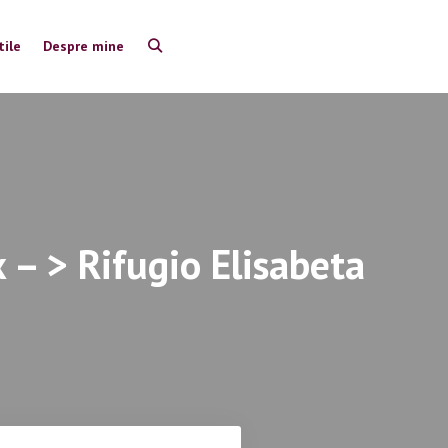
tile
Despre mine
 – > Rifugio Elisabeta