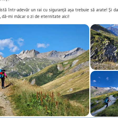
tă într-adevăr un rai cu siguranță așa trebuie să arate! Și 
, dă-mi măcar o zi de eternitate aici!