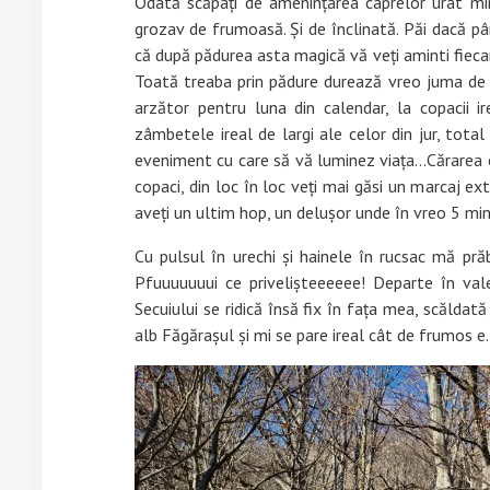
Odată scăpați de amenințarea caprelor urât mir
grozav de frumoasă. Și de înclinată. Păi dacă p
că după pădurea asta magică vă veți aminti fiecare
Toată treaba prin pădure durează vreo juma de or
arzător pentru luna din calendar, la copacii ir
zâmbetele ireal de largi ale celor din jur, tota
eveniment cu care să vă luminez viața…Cărarea e 
copaci, din loc în loc veți mai găsi un marcaj ex
aveți un ultim hop, un delușor unde în vreo 5 minu
Cu pulsul în urechi și hainele în rucsac mă pră
Pfuuuuuuui ce privelișteeeeee! Departe în val
Secuiului se ridică însă fix în fața mea, scăldată
alb Făgărașul și mi se pare ireal cât de frumos e.