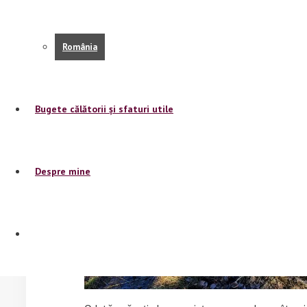
suntem și ce vrem de la viața lor. “Să vă dați puțin
în drum. Că n-am chef să o iau prin iarbă că mă u
România
merino, da? Și merino nu e de la voi, așa că nu vă 
Bugete călătorii și sfaturi utile
Despre mine