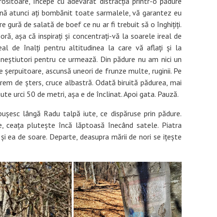
ositoare, începe cu adevărat distracția printr-o pădure
ână atunci ați bombănit toate sarmalele, vă garantez eu
 gură de salată de boef ce nu ar fi trebuit să o înghițiți.
ă, așa că inspirați și concentrați-vă la soarele ireal de
eal de înalți pentru altitudinea la care vă aflați și la
l neștiutori pentru ce urmează. Din pădure nu am nici un
șerpuitoare, ascunsă uneori de frunze multe, ruginii. Pe
trem de șters, cruce albastră. Odată biruită pădurea, mai
te urci 50 de metri, așa e de înclinat. Apoi gata. Pauză.
bușesc lângă Radu talpă iute, ce dispăruse prin pădure.
e, ceața plutește încă lăptoasă înecând satele. Piatra
 și ea de soare. Departe, deasupra mării de nori se ițește