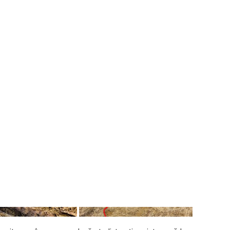
 la o parte, bre, că io am treabă un pic pe aici și-mi stați
mplu de spini și doar ce mi-am achiziționat bluza asta de
uitați urât la mine!“