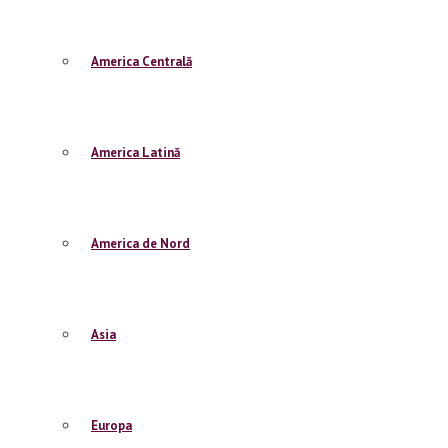
America Centrală
America Latină
America de Nord
După urcușul ăsta molcom vei ajunge la un izvor
chestii ce țâșnesc din pământ. Dar prietenii mei
unul și încă după o lună nu le-a crescut nici un
Asia
Puțin după izvor, traseul se desparte, banda roși
o ia fix în sus. Aici ca să nu bălăuriți, mai a
mergeți cu vreo aplicație. De nu aveți, vă uitați î
Noi eram foarte dotați cu semnal, gps și toată t
Europa
din calea caprelor nebune ce umpleau poteca. Și