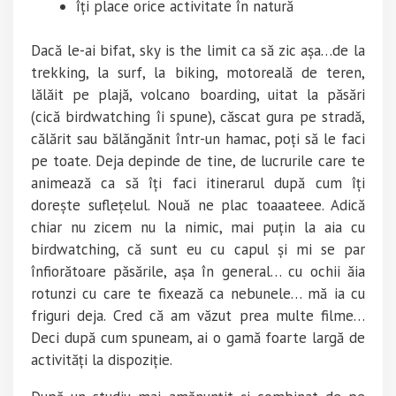
îți place orice activitate în natură
Dacă le-ai bifat, sky is the limit ca să zic așa…de la
trekking, la surf, la biking, motoreală de teren,
lălăit pe plajă, volcano boarding, uitat la păsări
(cică birdwatching îi spune), căscat gura pe stradă,
călărit sau bălăngănit într-un hamac, poți să le faci
pe toate. Deja depinde de tine, de lucrurile care te
animează ca să îți faci itinerarul după cum îți
dorește suflețelul. Nouă ne plac toaaateee. Adică
chiar nu zicem nu la nimic, mai puțin la aia cu
birdwatching, că sunt eu cu capul și mi se par
înfiorătoare păsările, așa în general… cu ochii ăia
rotunzi cu care te fixează ca nebunele… mă ia cu
friguri deja. Cred că am văzut prea multe filme…
Deci după cum spuneam, ai o gamă foarte largă de
activități la dispoziție.