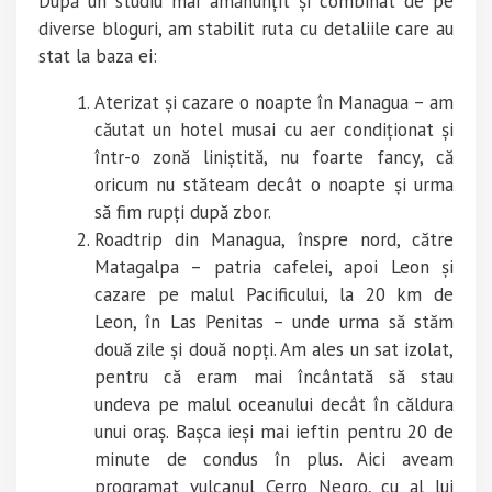
După un studiu mai amănunțit și combinat de pe
diverse bloguri, am stabilit ruta cu detaliile care au
stat la baza ei:
Aterizat și cazare o noapte în Managua – am
căutat un hotel musai cu aer condiționat și
într-o zonă liniștită, nu foarte fancy, că
oricum nu stăteam decât o noapte și urma
să fim rupți după zbor.
Roadtrip din Managua, înspre nord, către
Matagalpa – patria cafelei, apoi Leon și
cazare pe malul Pacificului, la 20 km de
Leon, în Las Penitas – unde urma să stăm
două zile și două nopți. Am ales un sat izolat,
pentru că eram mai încântată să stau
undeva pe malul oceanului decât în căldura
unui oraș. Bașca ieși mai ieftin pentru 20 de
minute de condus în plus. Aici aveam
programat vulcanul Cerro Negro, cu al lui