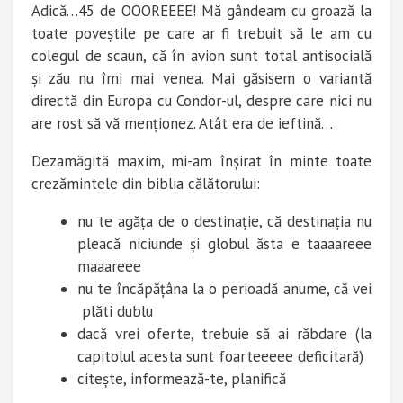
Adică…45 de OOOREEEE! Mă gândeam cu groază la
toate poveștile pe care ar fi trebuit să le am cu
colegul de scaun, că în avion sunt total antisocială
și zău nu îmi mai venea. Mai găsisem o variantă
directă din Europa cu Condor-ul, despre care nici nu
are rost să vă menționez. Atât era de ieftină…
Dezamăgită maxim, mi-am înșirat în minte toate
crezămintele din biblia călătorului:
nu te agăța de o destinație, că destinația nu
pleacă niciunde și globul ăsta e taaaareee
maaareee
nu te încăpățâna la o perioadă anume, că vei
plăti dublu
dacă vrei oferte, trebuie să ai răbdare (la
capitolul acesta sunt foarteeeee deficitară)
citește, informează-te, planifică