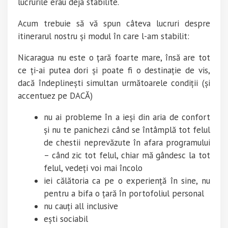
lucrurile erau deja stabilite.
Acum trebuie să vă spun câteva lucruri despre
itinerarul nostru și modul în care l-am stabilit:
Nicaragua nu este o țară foarte mare, însă are tot
ce ți-ai putea dori și poate fi o destinație de vis,
dacă îndeplinești simultan următoarele condiții (și
accentuez pe DACĂ)
nu ai probleme în a ieși din aria de confort
și nu te panichezi când se întâmplă tot felul
de chestii neprevăzute în afara programului
– când zic tot felul, chiar mă gândesc la tot
felul, vedeți voi mai încolo
iei călătoria ca pe o experiență în sine, nu
pentru a bifa o țară în portofoliul personal
nu cauți all inclusive
ești sociabil