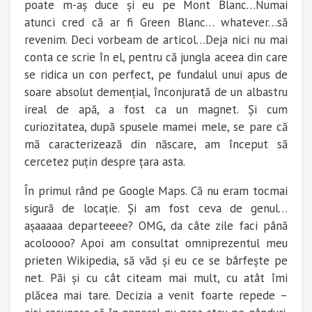
poate m-aș duce și eu pe Mont Blanc…Numai
atunci cred că ar fi Green Blanc… whatever…să
revenim. Deci vorbeam de articol…Deja nici nu mai
conta ce scrie în el, pentru că jungla aceea din care
se ridica un con perfect, pe fundalul unui apus de
soare absolut demențial, înconjurată de un albastru
ireal de apă, a fost ca un magnet. Și cum
curiozitatea, după spusele mamei mele, se pare că
mă caracterizează din născare, am început să
cercetez puțin despre țara asta.
În primul rând pe Google Maps. Că nu eram tocmai
sigură de locație. Și am fost ceva de genul…
așaaaaa departeeee? OMG, da câte zile faci până
acoloooo? Apoi am consultat omniprezentul meu
prieten Wikipedia, să văd și eu ce se bârfește pe
net. Păi și cu cât citeam mai mult, cu atât îmi
plăcea mai tare. Decizia a venit foarte repede –