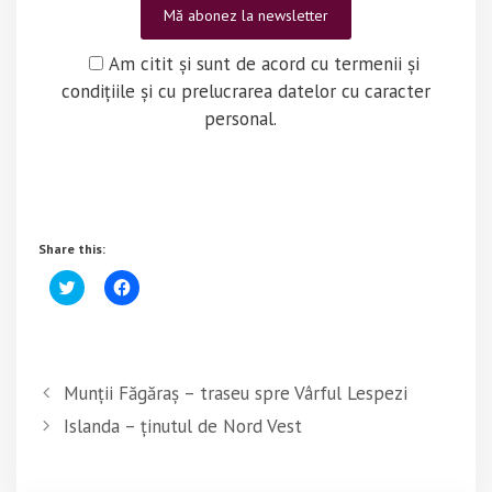
Am citit și sunt de acord cu termenii și
condițiile și cu prelucrarea datelor cu caracter
personal.
Share this:
C
C
l
l
i
i
c
c
k
k
t
t
o
o
s
s
Munții Făgăraș – traseu spre Vârful Lespezi
h
h
a
a
Islanda – ținutul de Nord Vest
r
r
e
e
o
o
n
n
T
F