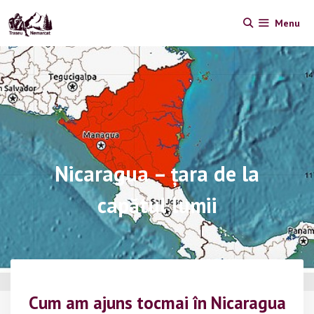
Skip
Menu
to
content
Nicaragua – țara de la
capătul lumii
Cum am ajuns tocmai în Nicaragua