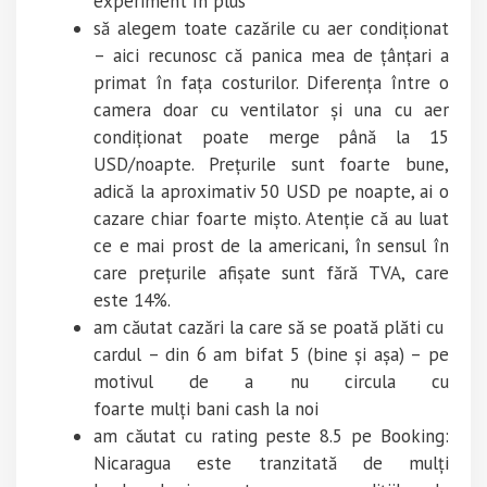
experiment în plus
să alegem toate cazările cu aer condiționat
– aici recunosc că panica mea de țânțari a
primat în fața costurilor. Diferența între o
camera doar cu ventilator și una cu aer
condiționat poate merge până la 15
USD/noapte. Prețurile sunt foarte bune,
adică la aproximativ 50 USD pe noapte, ai o
cazare chiar foarte mișto. Atenție că au luat
ce e mai prost de la americani, în sensul în
care prețurile afișate sunt fără TVA, care
este 14%.
am căutat cazări la care să se poată plăti cu
cardul – din 6 am bifat 5 (bine și așa) – pe
motivul de a nu circula cu
foarte mulți bani cash la noi
am căutat cu rating peste 8.5 pe Booking:
Nicaragua este tranzitată de mulți