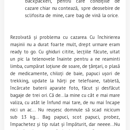
backpackeri, pentru care condițiile de
cazare chiar nu contează, spre deosebire de
sclifosita de mine, care bag de vină la orice.
Rezolvată și problema cu cazarea. Cu închirierea
mașinii nu a durat foarte mult, drept urmare eram
ready to go. Cu ghiduri citite, lecțiile făcute, uitat
un pic la telenovele înainte pentru a ne reaminti
limba, cumpărat loțiune de soare, de țânțari, o plasă
de medicamente, chiloți de baie, papuci ușori de
trekking, update la hărți pe telefoane, tabletă,
încărcate baterii aparate foto, făcut și desfăcut
bagaje de trei ori. Că de…la mine cu cât e mai mare
valiza, cu atât le înfund mai tare, de nu mai încape
nici un ac… Nu reușesc domnule să scad nicicum
sub 13 kg… Bag papuci, scot papuci, probez,
împachetez și tip rulat și împăturit, dar neeee…Nu