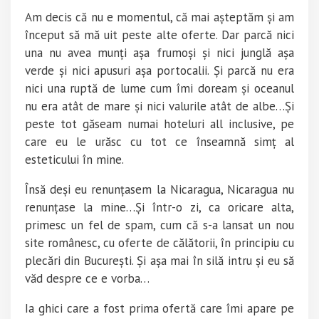
Am decis că nu e momentul, că mai așteptăm și am
început să mă uit peste alte oferte. Dar parcă nici
una nu avea munți așa frumoși și nici junglă așa
verde și nici apusuri așa portocalii. Și parcă nu era
nici una ruptă de lume cum îmi doream și oceanul
nu era atât de mare și nici valurile atât de albe…Și
peste tot găseam numai hoteluri all inclusive, pe
care eu le urăsc cu tot ce înseamnă simț al
esteticului în mine.
Însă deși eu renunțasem la Nicaragua, Nicaragua nu
renunțase la mine…Și într-o zi, ca oricare alta,
primesc un fel de spam, cum că s-a lansat un nou
site românesc, cu oferte de călătorii, în principiu cu
plecări din București. Și așa mai în silă intru și eu să
văd despre ce e vorba…
Ia ghici care a fost prima ofertă care îmi apare pe