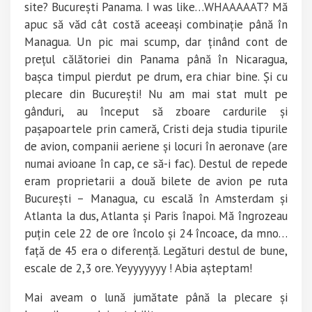
site? București Panama. I was like…WHAAAAAT? Mă
apuc să văd cât costă aceeași combinație până în
Managua. Un pic mai scump, dar ținând cont de
prețul călătoriei din Panama până în Nicaragua,
bașca timpul pierdut pe drum, era chiar bine. Și cu
plecare din București! Nu am mai stat mult pe
gânduri, au început să zboare cardurile și
pașapoartele prin cameră, Cristi deja studia tipurile
de avion, companii aeriene și locuri în aeronave (are
numai avioane în cap, ce să-i fac). Destul de repede
eram proprietarii a două bilete de avion pe ruta
București – Managua, cu escală în Amsterdam și
Atlanta la dus, Atlanta și Paris înapoi. Mă îngrozeau
puțin cele 22 de ore încolo și 24 încoace, da mno…
față de 45 era o diferență. Legături destul de bune,
escale de 2,3 ore. Yeyyyyyyy ! Abia așteptam!
Mai aveam o lună jumătate până la plecare și