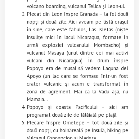
volcano boarding, vulcanul Telica și Leon-ul.
Plecat din Leon înspre Granada – la fel două
nopți și două zile. Aici aveam pe listă orașul
în sine, care este fabulos, Las Isletas (niște
insulițe mici în lacul Nicaragua, formate în
urmă exploziei vulcanului Mombacho) și
vulcanul Masaya (unul dintre cei mai activi
vulcani din Nicaragua). În drum înspre
Popoyo era de musai să vedem Laguna del
Apoyo (un lac care se formase într-un fost
crater vulcanic și acum e transformat în
zona de agrement. Mai ca la Vadu așa, nu
Mamaia…
Popoyo și coasta Pacificului – aici am
programat două zile de lălăială pe plajă.
Plecare înspre Ometepe – tot două zile și
două nopți, cu hoinăreală pe insulă, hiking pe
Vulcanul Concepcion și Madera.