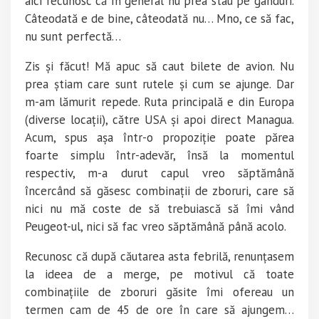
aici recunosc că în general nu prea stau pe gânduri.
Câteodată e de bine, câteodată nu… Mno, ce să fac,
nu sunt perfectă…
Zis și făcut! Mă apuc să caut bilete de avion. Nu
prea știam care sunt rutele și cum se ajunge. Dar
m-am lămurit repede. Ruta principală e din Europa
(diverse locații), către USA și apoi direct Managua.
Acum, spus așa într-o propoziție poate părea
foarte simplu într-adevăr, însă la momentul
respectiv, m-a durut capul vreo săptămână
încercând să găsesc combinații de zboruri, care să
nici nu mă coste de să trebuiască să îmi vând
Peugeot-ul, nici să fac vreo săptămână până acolo.
Recunosc că după căutarea asta febrilă, renunțasem
la ideea de a merge, pe motivul că toate
combinațiile de zboruri găsite îmi ofereau un
termen cam de 45 de ore în care să ajungem…