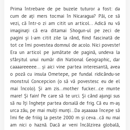
Prima întrebare de pe buzele tuturor a fost: da
cum de ați mers tocmai în Nicaragua? Păi, ce să
vezi, că într-o zi am citit un articol… Adică nu vă
imaginați că era ditamai Shogun-ul pe zeci de
pagini și l-am citit zile la rând, fiind fascinată de
tot ce îmi povestea domnul de acolo. Nici poveste!
Era un articol pe jumătate de pagină, undeva la
sfârșitul unui număr din National Geographic, dar
caaaareeeee… și aici vine partea interesantă, avea
o poză cu insula Ometepe, pe fundal ridicându-se
monstrul Concepcion (o să vă povestesc eu de el
mai încolo). Și am zis…mother fucker…ce munte
mare! Și fain! Pe care să te urci. Și când ajungi sus
să nu îți înghețe partea dorsală de frig. Că eu m-aș
urca zău, pe mai mulți munți…Da așaaaaa începe să
îmi fie de friiig la peste 2000 m și ceva…că nu mai
am nici o haznă. Dacă ar veni încălzirea globală,