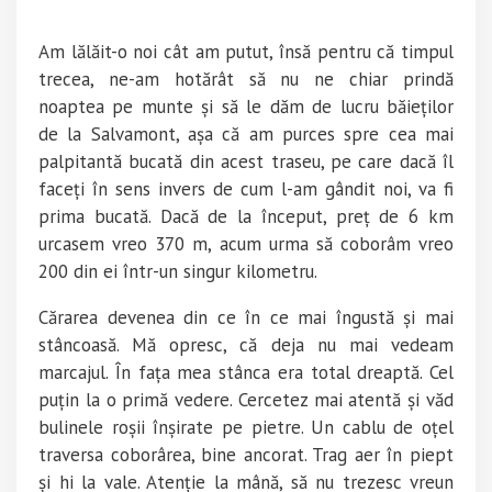
Am lălăit-o noi cât am putut, însă pentru că timpul
trecea, ne-am hotărât să nu ne chiar prindă
noaptea pe munte și să le dăm de lucru băieților
de la Salvamont, așa că am purces spre cea mai
palpitantă bucată din acest traseu, pe care dacă îl
faceți în sens invers de cum l-am gândit noi, va fi
prima bucată. Dacă de la început, preț de 6 km
urcasem vreo 370 m, acum urma să coborâm vreo
200 din ei într-un singur kilometru.
Cărarea devenea din ce în ce mai îngustă și mai
stâncoasă. Mă opresc, că deja nu mai vedeam
marcajul. În fața mea stânca era total dreaptă. Cel
puțin la o primă vedere. Cercetez mai atentă și văd
bulinele roșii înșirate pe pietre. Un cablu de oțel
traversa coborârea, bine ancorat. Trag aer în piept
și hi la vale. Atenție la mână, să nu trezesc vreun