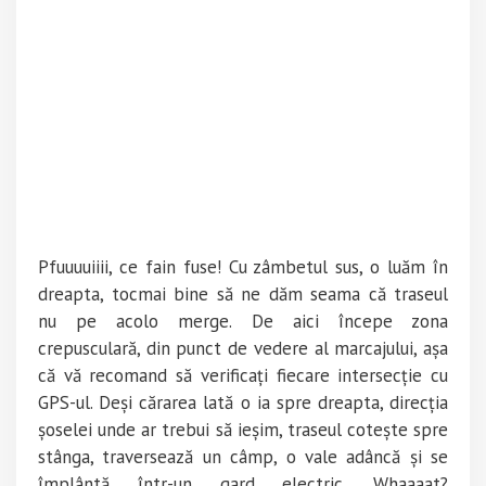
Pfuuuuiiii, ce fain fuse! Cu zâmbetul sus, o luăm în
dreapta, tocmai bine să ne dăm seama că traseul
nu pe acolo merge. De aici începe zona
crepusculară, din punct de vedere al marcajului, așa
că vă recomand să verificați fiecare intersecție cu
GPS-ul. Deși cărarea lată o ia spre dreapta, direcția
șoselei unde ar trebui să ieșim, traseul cotește spre
stânga, traversează un câmp, o vale adâncă și se
împlântă într-un gard electric. Whaaaat?