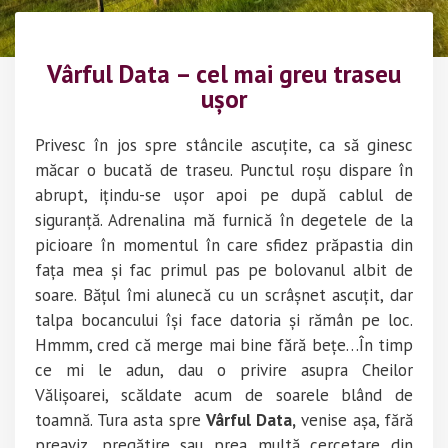
Vârful Data – cel mai greu traseu
ușor
Privesc în jos spre stâncile ascuțite, ca să ginesc
măcar o bucată de traseu. Punctul roșu dispare în
abrupt, ițindu-se ușor apoi pe după cablul de
siguranță. Adrenalina mă furnică în degetele de la
picioare în momentul în care sfidez prăpastia din
fața mea și fac primul pas pe bolovanul albit de
soare. Bățul îmi alunecă cu un scrâșnet ascuțit, dar
talpa bocancului își face datoria și rămân pe loc.
Hmmm, cred că merge mai bine fără bețe…În timp
ce mi le adun, dau o privire asupra Cheilor
Vălișoarei, scăldate acum de soarele blând de
toamnă. Tura asta spre
Vârful Data,
venise așa, fără
preaviz, pregătire sau prea multă cercetare din