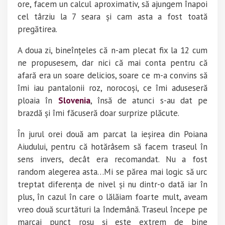
ore, facem un calcul aproximativ, să ajungem înapoi
cel târziu la 7 seara și cam asta a fost toată
pregătirea.
A doua zi, bineînțeles că n-am plecat fix la 12 cum
ne propusesem, dar nici că mai conta pentru că
afară era un soare delicios, soare ce m-a convins să
îmi iau pantalonii roz, norocoși, ce îmi aduseseră
ploaia în
Slovenia
, însă de atunci s-au dat pe
brazdă și îmi făcuseră doar surprize plăcute.
În jurul orei două am parcat la ieșirea din Poiana
Aiudului, pentru că hotărâsem să facem traseul în
sens invers, decât era recomandat. Nu a fost
random alegerea asta…Mi se părea mai logic să urc
treptat diferența de nivel și nu dintr-o dată iar în
plus, în cazul în care o lălăiam foarte mult, aveam
vreo două scurtături la îndemână. Traseul începe pe
marcaj punct roșu și este extrem de bine