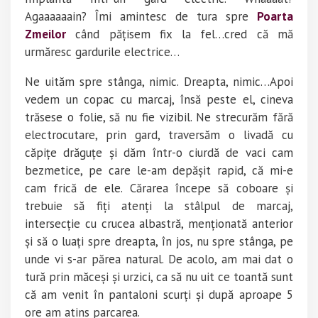
Agaaaaaain? Îmi amintesc de tura spre
Poarta
Zmeilor
când pățisem fix la fel…cred că mă
urmăresc gardurile electrice…
Ne uităm spre stânga, nimic. Dreapta, nimic…Apoi
vedem un copac cu marcaj, însă peste el, cineva
trăsese o folie, să nu fie vizibil. Ne strecurăm fără
electrocutare, prin gard, traversăm o livadă cu
căpițe drăguțe și dăm într-o ciurdă de vaci cam
bezmetice, pe care le-am depășit rapid, că mi-e
cam frică de ele. Cărarea începe să coboare și
trebuie să fiți atenți la stâlpul de marcaj,
intersecție cu crucea albastră, menționată anterior
și să o luați spre dreapta, în jos, nu spre stânga, pe
unde vi s-ar părea natural. De acolo, am mai dat o
tură prin măceși și urzici, ca să nu uit ce toantă sunt
că am venit în pantaloni scurți și după aproape 5
ore am atins parcarea.