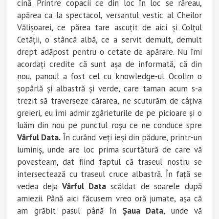
cină. Printre copacii ce din loc în loc se răreau,
apărea ca la spectacol, versantul vestic al Cheilor
Vălișoarei, ce părea tare ascuțit de aici și Colțul
Cetății, o stâncă albă, ce a servit demult, demult
drept adăpost pentru o cetate de apărare. Nu îmi
acordați credite că sunt așa de informată, că din
nou, panoul a fost cel cu knowledge-ul. Ocolim o
șopârlă și albastră și verde, care taman acum s-a
trezit să traverseze cărarea, ne scuturăm de câțiva
greieri, eu îmi admir zgârieturile de pe picioare și o
luăm din nou pe punctul roșu ce ne conduce spre
Vârful Data.
În curând veți ieși din pădure, printr-un
luminiș, unde are loc prima scurtătură de care vă
povesteam, dat fiind faptul că traseul nostru se
intersectează cu traseul cruce albastră. În față se
vedea deja
Vârful Data
scăldat de soarele după
amiezii. Până aici făcusem vreo oră jumate, așa că
am grăbit pasul până în
Șaua Data
, unde vă