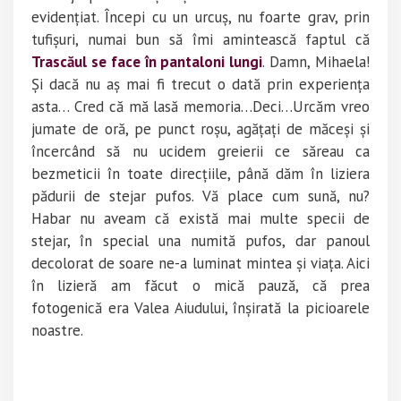
evidențiat. Începi cu un urcuș, nu foarte grav, prin
tufișuri, numai bun să îmi amintească faptul că
Trascăul se face în pantaloni lungi
. Damn, Mihaela!
Și dacă nu aș mai fi trecut o dată prin experiența
asta… Cred că mă lasă memoria…Deci…Urcăm vreo
jumate de oră, pe punct roșu, agățați de măceși și
încercând să nu ucidem greierii ce săreau ca
bezmeticii în toate direcțiile, până dăm în liziera
pădurii de stejar pufos. Vă place cum sună, nu?
Habar nu aveam că există mai multe specii de
stejar, în special una numită pufos, dar panoul
decolorat de soare ne-a luminat mintea și viața. Aici
în lizieră am făcut o mică pauză, că prea
fotogenică era Valea Aiudului, înșirată la picioarele
noastre.