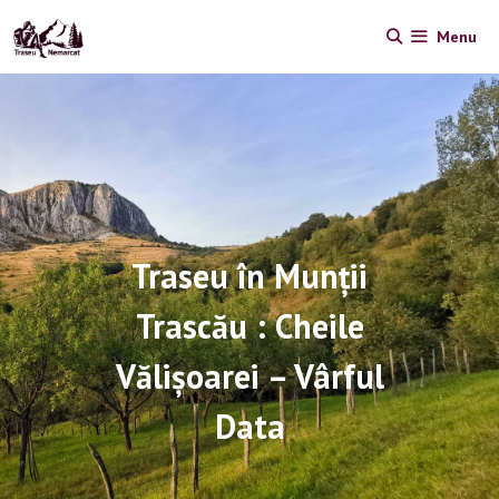
Skip
Menu
to
content
Traseu în Munții
Trascău : Cheile
Vălișoarei – Vârful
Data