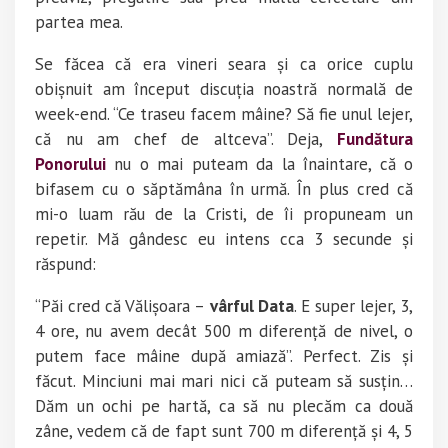
partea mea.
Se făcea că era vineri seara și ca orice cuplu
obișnuit am început discuția noastră normală de
week-end. “Ce traseu facem mâine? Să fie unul lejer,
că nu am chef de altceva”. Deja,
Fundătura
Ponorului
nu o mai puteam da la înaintare, că o
bifasem cu o săptămâna în urmă. În plus cred că
mi-o luam rău de la Cristi, de îi propuneam un
repetir. Mă gândesc eu intens cca 3 secunde și
răspund:
“Păi cred că Vălișoara –
vârful Data
. E super lejer, 3,
4 ore, nu avem decât 500 m diferență de nivel, o
putem face mâine după amiază”. Perfect. Zis și
făcut. Minciuni mai mari nici că puteam să susțin…
Dăm un ochi pe hartă, ca să nu plecăm ca două
zâne, vedem că de fapt sunt 700 m diferență și 4, 5