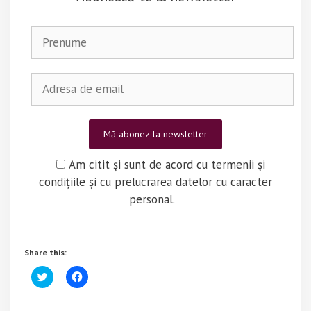
Am citit și sunt de acord cu termenii și
condițiile și cu prelucrarea datelor cu caracter
personal.
Share this:
C
C
l
l
i
i
c
c
k
k