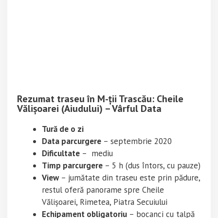
Rezumat traseu în M-ții Trascău: Cheile
Vălișoarei (Aiudului) – Vârful Data
Tură de o zi
Data parcurgere
– septembrie 2020
Dificultate
– mediu
Timp parcurgere
– 5 h (dus întors, cu pauze)
View
– jumătate din traseu este prin pădure,
restul oferă panorame spre Cheile
Vălișoarei, Rimetea, Piatra Secuiului
Echipament obligatoriu
– bocanci cu talpă