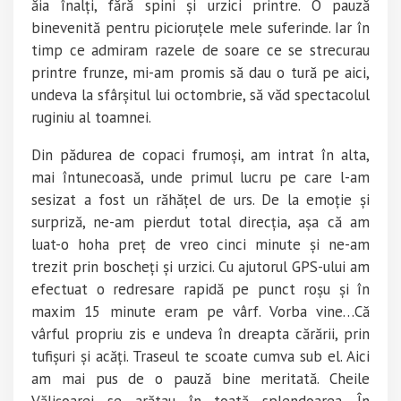
ăia înalți, fără spini și urzici printre. O pauză
binevenită pentru picioruțele mele suferinde. Iar în
timp ce admiram razele de soare ce se strecurau
printre frunze, mi-am promis să dau o tură pe aici,
undeva la sfârșitul lui octombrie, să văd spectacolul
ruginiu al toamnei.
Din pădurea de copaci frumoși, am intrat în alta,
mai întunecoasă, unde primul lucru pe care l-am
sesizat a fost un răhățel de urs. De la emoție și
surpriză, ne-am pierdut total direcția, așa că am
luat-o hoha preț de vreo cinci minute și ne-am
trezit prin boscheți și urzici. Cu ajutorul GPS-ului am
efectuat o redresare rapidă pe punct roșu și în
maxim 15 minute eram pe vârf. Vorba vine…Că
vârful propriu zis e undeva în dreapta cărării, prin
tufișuri și acăți. Traseul te scoate cumva sub el. Aici
am mai pus de o pauză bine meritată. Cheile
Vălișoarei se arătau în toată splendoarea. În