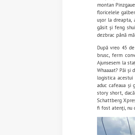
montan Pinzgauer
floricelele galben
ușor la dreapta,
găsit și feng sh
dezbrac până mă 
După vreo 45 de 
brusc, ferm convi
Ajunsesem la st
Whaaaat? Păi și d
logistica acestui
aduc cafeaua și g
story short, dac
Schattberg Xpres
fi fost atenți, 