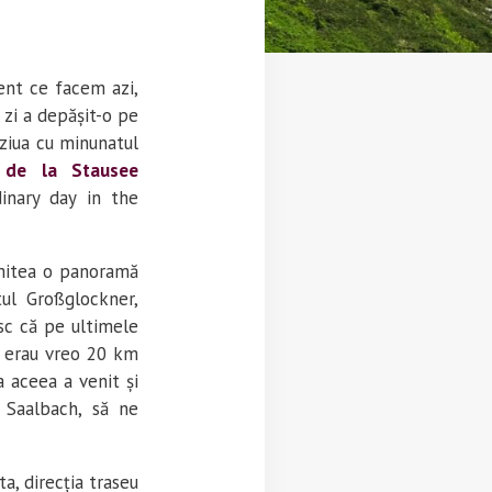
rent ce facem azi,
 zi a depășit-o pe
 ziua cu minunatul
l de la Stausee
dinary day in the
romitea o panoramă
tul Großglockner,
esc că pe ultimele
ă erau vreo 20 km
a aceea a venit și
 Saalbach, să ne
a, direcția traseu