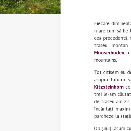
Fiecare dimineață
n-are cum să fie 
cea precedentă, f
traseu montan 
Mooserboden
, 
mountains.
Tot citisem eu de
asupra tuturor v
Kitzsteinhorn
cel
trei le-am căuta
de traseu am zis 
încântați maxim
parcheze la stați
Obișnuiți acum cu