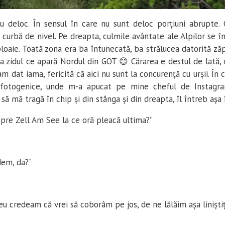
u deloc. În sensul în care nu sunt deloc porțiuni abrupte. 
curbă de nivel. Pe dreapta, culmile avântate ale Alpilor se î
ploaie. Toată zona era ba întunecată, ba strălucea datorită z
a zidul ce apară Nordul din GOT 😊 Cărarea e destul de lată, 
am dat iama, fericită că aici nu sunt la concurență cu urșii. În
e fotogenice, unde m-a apucat pe mine cheful de Instagra
să mă tragă în chip și din stânga și din dreapta, îl întreb așa 
 spre Zell Am See la ce oră pleacă ultima?”
dem, da?“
eu credeam că vrei să coborâm pe jos, de ne lălăim așa liniști