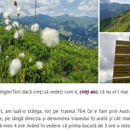
inglerTorl dacă vreți să vedeți cum e,
citiți aici
, că nu vi-l ma
l, am luat-o stânga, tot pe traseul 764. Ce e fain prin Austr
ie, pe lângă direcția și denumirea traseului îți arată și cât ma
ă vreo 4 ore. Având în vedere că prima bucată de 3 ore o rez