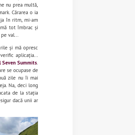
me nu prea multă,
mark. Cărarea o ia
ja în ritm, mi-am
 mă tot îmbrac și
m pe val…
rile și mă opresc
verific aplicația…
ul Seven Summits
.
care se ocupase de
ouă zile nu îi mai
eja. Na, deci long
cata de la stația
igur dacă unii ar