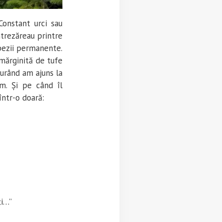
Constant urci sau
ntrezăreau printre
ăpezii permanente.
mărginită de tufe
 curând am ajuns la
m. Și pe când îl
într-o doară:
ți…”