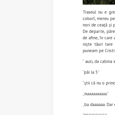
Traseul nu e gre
coborî, mereu pe 
nori de ceață și 
De departe, păre
de afine, în care 
niște tăuri tar
puneam pe Cristi 
“ auzi, da cabina
“păi la 5”
“știi că nu o prin
„nuuuuuuuuuu“
„ba daaaaaa. Dar 