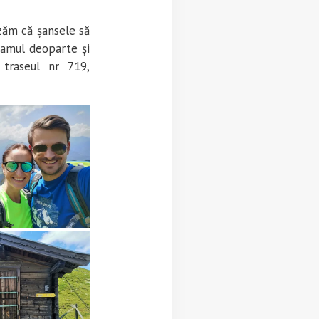
izăm că șansele să
ramul deoparte și
traseul nr 719,