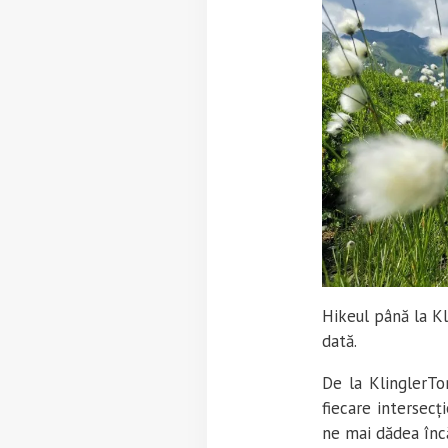
Hikeul până la Kl
dată.
De la KlinglerTor
fiecare intersecț
ne mai dădea înc