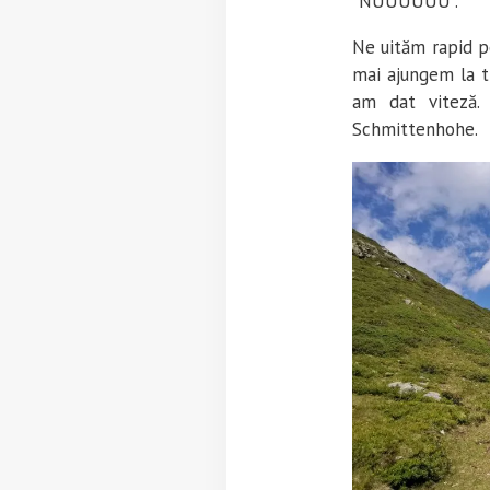
“NUUUUUU”.
Ne uităm rapid pe
mai ajungem la t
am dat viteză.
Schmittenhohe.