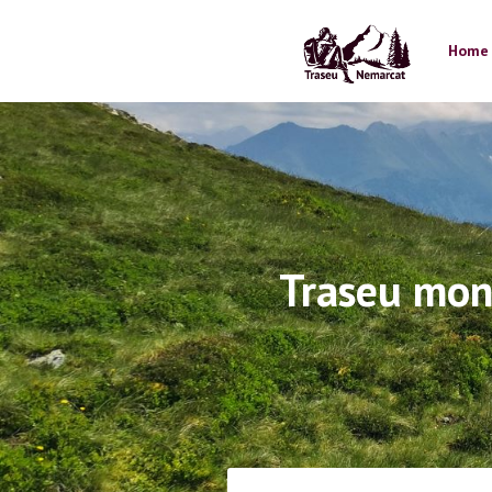
Skip
to
Home
content
Traseu mon