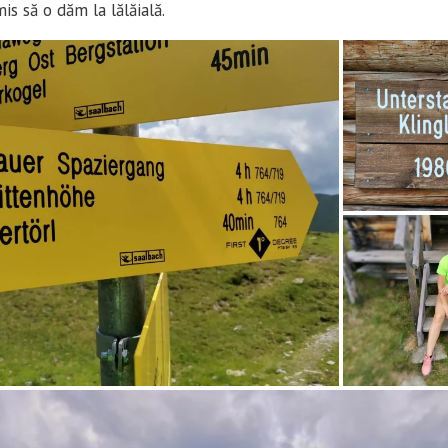
s să o dăm la lălăială.