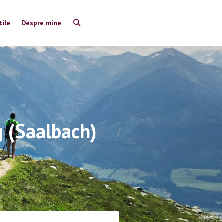
tile
Despre mine
 (Saalbach)