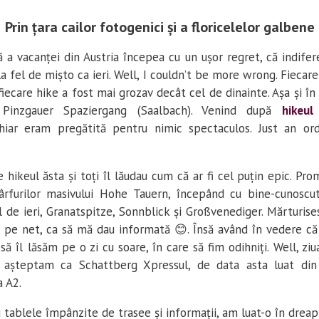
Prin țara cailor fotogenici și a floricelelor galbene
 a vacanței din Austria începea cu un ușor regret, că indife
la fel de mișto ca ieri. Well, I couldn’t be more wrong. Fiecare
iecare hike a fost mai grozav decât cel de dinainte. Așa și în
Pinzgauer Spaziergang (Saalbach). Venind după
hikeu
chiar eram pregătită pentru nimic spectaculos. Just an or
 hikeul ăsta și toți îl lăudau cum că ar fi cel puțin epic. P
ârfurilor masivului Hohe Tauern, începând cu bine-cunoscu
 de ieri, Granatspitze, Sonnblick și Großvenediger. Mărturis
t pe net, ca să mă dau informată 😊. Însă având în vedere c
să îl lăsăm pe o zi cu soare, în care să fim odihniți. Well, ziu
 așteptam ca Schattberg Xpressul, de data asta luat din
a A2.
 tablele împânzite de trasee și informații, am luat-o în dreapt