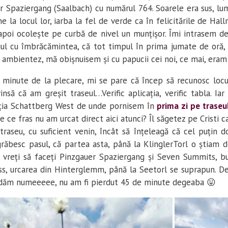
 Spaziergang (Saalbach) cu numărul 764. Soarele era sus, lu
e la locul lor, iarba la fel de verde ca în felicitările de Hall
 apoi ocolește pe curbă de nivel un munțișor. Îmi intrasem de
uiul cu îmbrăcămintea, că tot timpul în prima jumate de oră,
ambientez, mă obișnuisem și cu papucii cei noi, ce mai, era
minute de la plecare, mi se pare că încep să recunosc locu
nsă că am greșit traseul…Verific aplicația, verific tabla. Iar 
ația Schattberg West de unde pornisem în
prima zi pe trase
e ce fras nu am urcat direct aici atunci? Îl săgetez pe Cristi 
 traseu, cu suficient venin, încât să înțeleagă că cel puțin d
răbesc pasul, că partea asta, până la KlinglerTorl o știam d
ă vreți să faceți Pinzgauer Spaziergang și Seven Summits, bu
s, urcarea din Hinterglemm, până la Seetorl se suprapun. Des
nu dăm numeeeee, nu am fi pierdut 45 de minute degeaba 😛